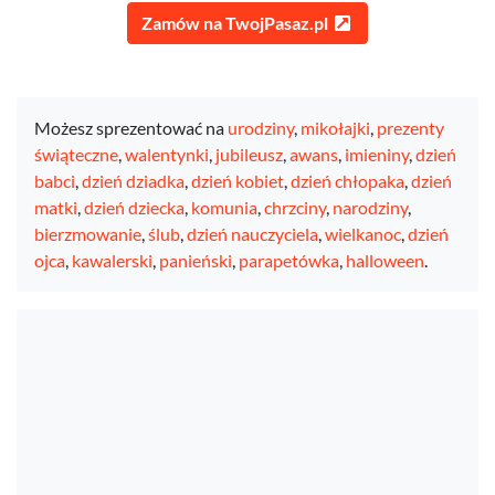
Zamów na TwojPasaz.pl
Możesz sprezentować na
urodziny
,
mikołajki
,
prezenty
świąteczne
,
walentynki
,
jubileusz
,
awans
,
imieniny
,
dzień
babci
,
dzień dziadka
,
dzień kobiet
,
dzień chłopaka
,
dzień
matki
,
dzień dziecka
,
komunia
,
chrzciny
,
narodziny
,
bierzmowanie
,
ślub
,
dzień nauczyciela
,
wielkanoc
,
dzień
ojca
,
kawalerski
,
panieński
,
parapetówka
,
halloween
.