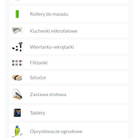
Rollery do masażu
Kuchenki mikrofalowe
Wiertarko-wkrętarki
Filiżanki
Sztućce
Zastawa stołowa
Tablety
Opryskiwacze ogrodowe