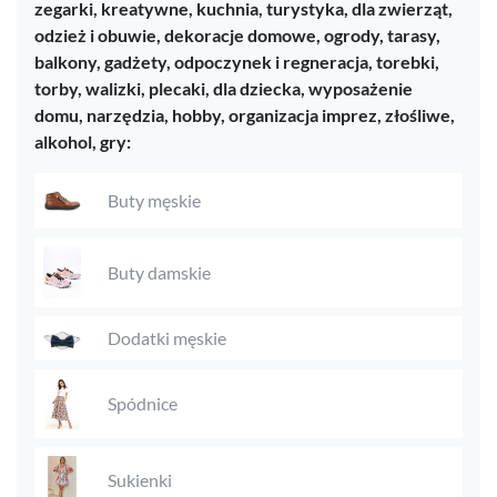
zegarki,
kreatywne,
kuchnia,
turystyka,
dla zwierząt,
odzież i obuwie,
dekoracje domowe,
ogrody, tarasy,
balkony,
gadżety,
odpoczynek i regneracja,
torebki,
torby, walizki, plecaki,
dla dziecka,
wyposażenie
domu,
narzędzia,
hobby,
organizacja imprez,
złośliwe,
alkohol,
gry:
Buty męskie
Buty damskie
Dodatki męskie
Spódnice
Sukienki