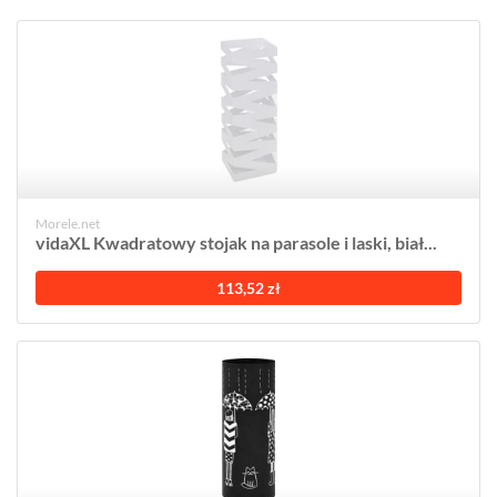
Morele.net
vidaXL Kwadratowy stojak na parasole i laski, biał...
113,52 zł