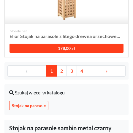
Morele.net
Elior Stojak na parasole z litego drewna orzechowe...
178,00 zł
«
1
2
3
4
»
Szukaj więcej w katalogu
Stojak na parasole
Stojak na parasole sambin metal czarny