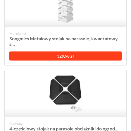
Morele.net
Songmics Metalowy stojak na parasole, kwadratowy
s...
329,98 zł
Costway
4-częściowy stojak na parasole obciążniki do ogrod...