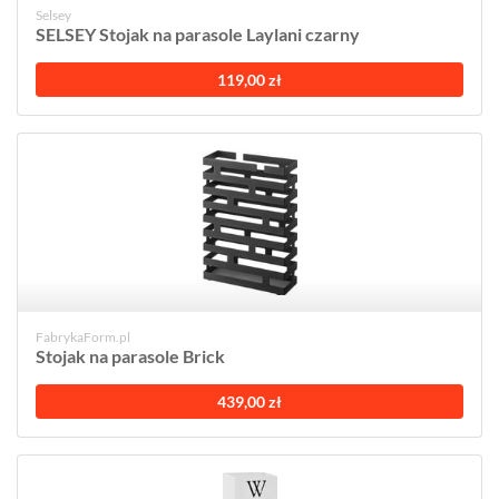
Selsey
SELSEY Stojak na parasole Laylani czarny
119,00 zł
FabrykaForm.pl
Stojak na parasole Brick
439,00 zł