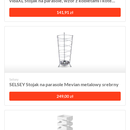
vidaXL Stojak na parasole, wzór z kobietami i kote...
141,91 zł
Selsey
SELSEY Stojak na parasole Mevian metalowy srebrny
249,00 zł