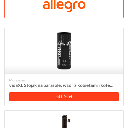
Morele.net
vidaXL Stojak na parasole, wzór z kobietami i kote...
141,91 zł