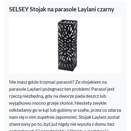
SELSEY Stojak na parasole Laylani czarny
Nie masz gdzie trzymać parasoli? Ze stojakiem na
parasole Laylani pożegnasz ten problem! Parasol jest
rzeczą niezbędną, gdy na dworze pada deszcz lub
wyjątkowo mocno grzeje słońce. Niestety zwykle
odkładamy go w kąt lub gubimy w szafie, przez co zdarza
nam się o nim zupełnie zapomnieć. Stojak Laylani został
stworzony po to, byś już nigdy nie wyszła z domu bez
potrzebnych Ci przedmiotów! Stojak, o podstawie