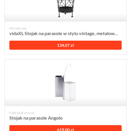
Morele.net
vidaXL Stojak na parasole w stylu vintage, metalow...
134,07 zł
FabrykaForm.pl
Stojak na parasole Angolo
619,00 zł