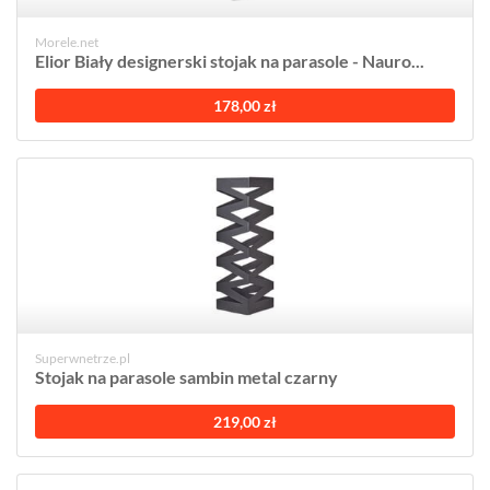
Morele.net
Elior Biały designerski stojak na parasole - Nauro...
178,00 zł
Superwnetrze.pl
Stojak na parasole sambin metal czarny
219,00 zł