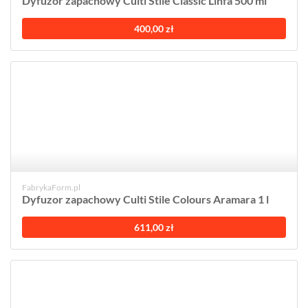
Dyfuzor zapachowy Culti Stile Classic Linfa 500 ml
400,00 zł
FabrykaForm.pl
Dyfuzor zapachowy Culti Stile Colours Aramara 1 l
611,00 zł