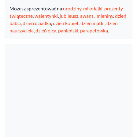
Możesz sprezentować na
urodziny
,
mikołajki
,
prezenty
świąteczne
,
walentynki
,
jubileusz
,
awans
,
imieniny
,
dzień
babci
,
dzień dziadka
,
dzień kobiet
,
dzień matki
,
dzień
nauczyciela
,
dzień ojca
,
panieński
,
parapetówka
.