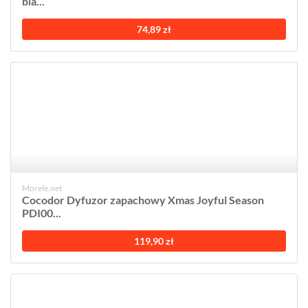
bla...
74,89 zł
Morele.net
Cocodor Dyfuzor zapachowy Xmas Joyful Season
PDI00...
119,90 zł