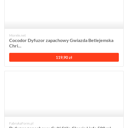
Morele.net
Cocodor Dyfuzor zapachowy Gwiazda Betlejemska
Chri...
119,90 zł
FabrykaForm.pl