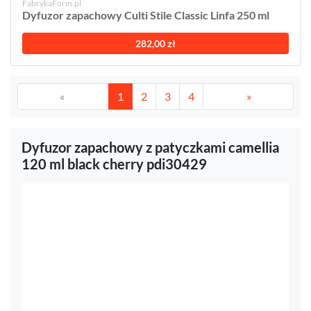
FabrykaForm.pl
Dyfuzor zapachowy Culti Stile Classic Linfa 250 ml
282,00 zł
«
1
2
3
4
»
Dyfuzor zapachowy z patyczkami camellia
120 ml black cherry pdi30429