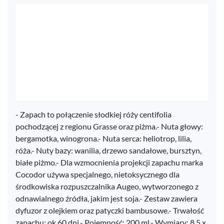
- Zapach to połączenie słodkiej róży centifolia
pochodzącej z regionu Grasse oraz piżma.- Nuta głowy:
bergamotka, winogrona.- Nuta serca: heliotrop, lilia,
róża.- Nuty bazy: wanilia, drzewo sandałowe, bursztyn,
białe piżmo.- Dla wzmocnienia projekcji zapachu marka
Cocodor używa specjalnego, nietoksycznego dla
środkowiska rozpuszczalnika Augeo, wytworzonego z
odnawialnego źródła, jakim jest soja.- Zestaw zawiera
dyfuzor z olejkiem oraz patyczki bambusowe.- Trwałość
zapachu: ok.60 dni.- Pojemność: 200 ml.- Wymiary: 8,5 x