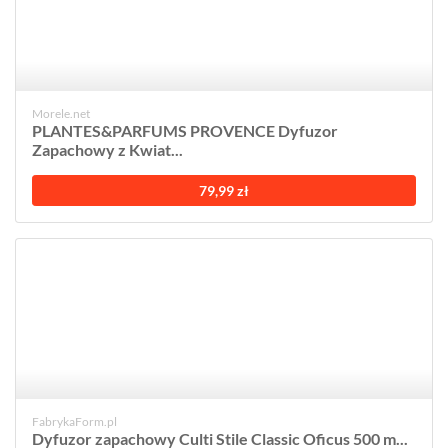
Morele.net
PLANTES&PARFUMS PROVENCE Dyfuzor
Zapachowy z Kwiat...
79,99 zł
FabrykaForm.pl
Dyfuzor zapachowy Culti Stile Classic Oficus 500 m...