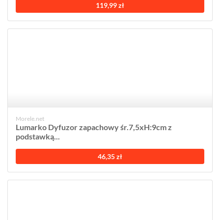
119,99 zł
Morele.net
Lumarko Dyfuzor zapachowy śr.7,5xH:9cm z
podstawką...
46,35 zł