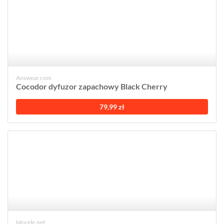
Answear.com
Cocodor dyfuzor zapachowy Black Cherry
79,99 zł
Morele.net