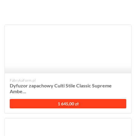
FabrykaForm.pl
Dyfuzor zapachowy Culti Stile Classic Supreme
Ambe...
1 645,00 zł