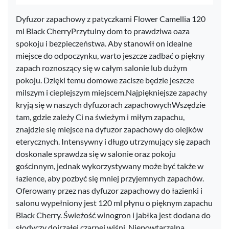
Dyfuzor zapachowy z patyczkami Flower Camellia 120
ml Black CherryPrzytulny dom to prawdziwa oaza
spokoju i bezpieczeństwa. Aby stanowił on idealne
miejsce do odpoczynku, warto jeszcze zadbać o piękny
zapach roznoszący się w całym salonie lub dużym
pokoju. Dzięki temu domowe zacisze będzie jeszcze
milszym i cieplejszym miejscem.Najpiękniejsze zapachy
kryją się w naszych dyfuzorach zapachowychWszędzie
tam, gdzie zależy Ci na świeżym i miłym zapachu,
znajdzie się miejsce na dyfuzor zapachowy do olejków
eterycznych. Intensywny i długo utrzymujący się zapach
doskonale sprawdza się w salonie oraz pokoju
gościnnym, jednak wykorzystywany może być także w
łazience, aby pozbyć się mniej przyjemnych zapachów.
Oferowany przez nas dyfuzor zapachowy do łazienki i
salonu wypełniony jest 120 ml płynu o pięknym zapachu
Black Cherry. Świeżość winogron i jabłka jest dodana do
słodyczy dojrzałej czarnej wiśni. Niepowtarzalna