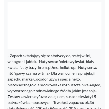
- Zapach składający się ze słodyczy dojrzałej wiśni,
winogron i jabłek.- Nuty serca: fioletowy kwiat, biały
kwiat.- Nuty bazy: krem, piżmo, heliotrop.- Nuty serca:
liść figowy, czarna wiśnia.- Dla wzmocnienia projekcji
zapachu marka Cocodor używa specjalnego,
nietoksycznego dla środkowiska rozpuszczalnika Augeo,
wytworzonego z odnawialnego źródła, jakim jest soja.-
Zestaw zawiera dyfuzor z olejkiem, suszone kwiaty i 5
patyczków bambusowych.- Trwałość zapachu: ok.36
dni.- Pojemność: 120 ml.- Wysokość: 20,5 cm.- Instrukcja