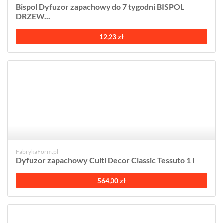
Bispol Dyfuzor zapachowy do 7 tygodni BISPOL
DRZEW...
12,23 zł
FabrykaForm.pl
Dyfuzor zapachowy Culti Decor Classic Tessuto 1 l
564,00 zł