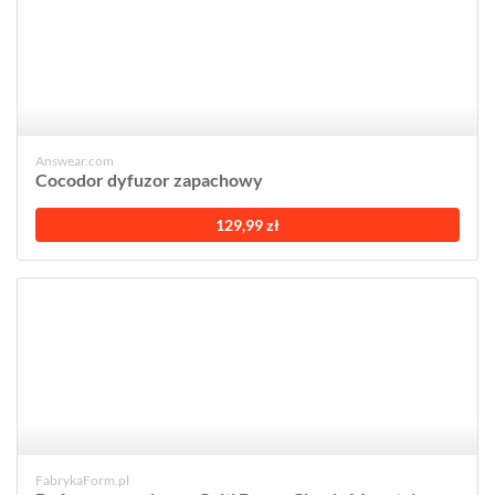
Answear.com
Cocodor dyfuzor zapachowy
129,99 zł
FabrykaForm.pl