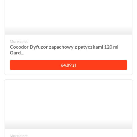
Morele.net
Cocodor Dyfuzor zapachowy z patyczkami 120 ml
Gard...
64,89 zł
Morele.net