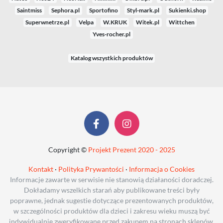
Saintmiss
Sephora.pl
Sportofino
Styl-mark.pl
Sukienki.shop
Superwnetrze.pl
Velpa
W.KRUK
Witek.pl
Wittchen
Yves-rocher.pl
Katalog wszystkich produktów
Copyright ©
Projekt Prezent 2020 - 2025
Kontakt
·
Polityka Prywantości
·
Informacja o Cookies
Informacje zawarte w serwisie nie stanowią działaności doradczej.
Dokładamy wszelkich starań aby publikowane treści były
poprawne, jednak sugestie dotyczące prezentowanych produktów,
w szczególności produktów dla dzieci i zakresu wieku muszą być
indywidualnie zweryfikowane przed zakupem na stronach sklepów.