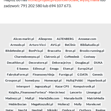
zadzwoń: 791 202 580 lub 694 107 673.
Akces-markt.pl
Aliexpress
ALTENBERG
Answear.com
Armodo.pl
Arturo Vicci
AVG.pl
BeClinic
BibliaAudio.pl
Bitdefender.pl
BonPrix.pl
Braccatta
Bron.pl
Brooks-running.pl
Charmelovesyou.pl
Clatronic.pl
Coffeedesk
Costway
Decathlon.pl
Decoratore.pl
Dekoracje irys
Douglas.pl
DUKA
E-baseus
Edinos.pl
Emaga
Etam.pl
Europ24.pl
FabrykaForm.pl
Finansowy Ninja
Furnigo.pl
G DATA
Genesis
Groupon.pl
home&you
Homecept.pl
Hultaj Polski
Hyperbook.pl
Intersport
Jegoszafa.pl
Kazar CPS
Komputronik.pl
Książka „Finansowa Forteca” - Marcin Iwuć
Lancerto
Limango.pl
Madnezz.pl
Mall.pl
MarieZelie.com
Marsala-butik
MatrixMedia
Meble Bocian
MegaKoszulki.pl
Moliera2
Molly
Morele.net
Natec
Neo24
NeoNail
Nikiniki
Ombre.pl
Outhorn
Realme