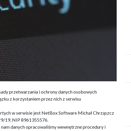
asady przetwarzania i ochrony danych osobowych
ku z korzystaniem przez nich z serwisu
tych w serwisie jest NetBox Software Michał Chrząszcz
I 29/19, NIP 8961355576.
 nam danych opracowaliśmy wewnętrzne procedury i