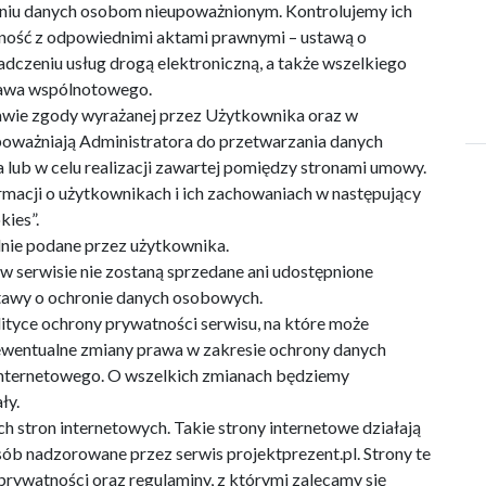
ieniu danych osobom nieupoważnionym. Kontrolujemy ich
ność z odpowiednimi aktami prawnymi – ustawą o
dczeniu usług drogą elektroniczną, a także wszelkiego
rawa wspólnotowego.
wie zgody wyrażanej przez Użytkownika oraz w
poważniają Administratora do przetwarzania danych
lub w celu realizacji zawartej pomiędzy stronami umowy.
ormacji o użytkownikach i ich zachowaniach w następujący
ies”.
lnie podane przez użytkownika.
 serwisie nie zostaną sprzedane ani udostępnione
tawy o ochronie danych osobowych.
tyce ochrony prywatności serwisu, na które może
 ewentualne zmiany prawa w zakresie ochrony danych
internetowego. O wszelkich zmianach będziemy
ły.
ch stron internetowych. Takie strony internetowe działają
osób nadzorowane przez serwis projektprezent.pl. Strony te
prywatności oraz regulaminy, z którymi zalecamy się