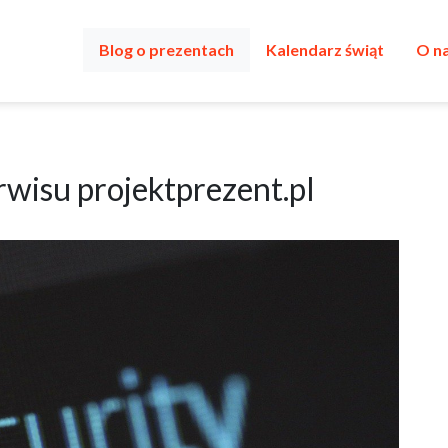
Blog o prezentach
Kalendarz świąt
O n
rwisu projektprezent.pl