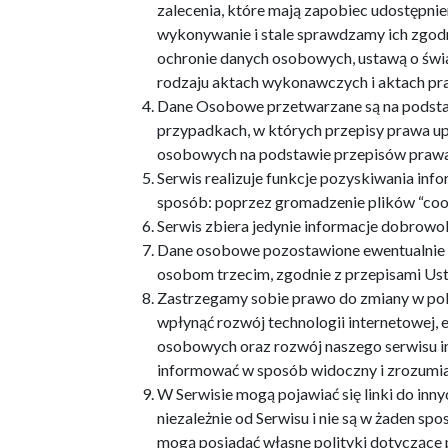
zalecenia, które mają zapobiec udostępn
wykonywanie i stale sprawdzamy ich zgod
ochronie danych osobowych, ustawą o świa
rodzaju aktach wykonawczych i aktach p
Dane Osobowe przetwarzane są na podsta
przypadkach, w których przepisy prawa u
osobowych na podstawie przepisów prawa 
Serwis realizuje funkcje pozyskiwania inf
sposób: poprzez gromadzenie plików “cook
Serwis zbiera jedynie informacje dobrowo
Dane osobowe pozostawione ewentualnie w
osobom trzecim, zgodnie z przepisami Us
Zastrzegamy sobie prawo do zmiany w poli
wpłynąć rozwój technologii internetowej,
osobowych oraz rozwój naszego serwisu 
informować w sposób widoczny i zrozumia
W Serwisie mogą pojawiać się linki do inny
niezależnie od Serwisu i nie są w żaden sp
mogą posiadać własne polityki dotyczące 