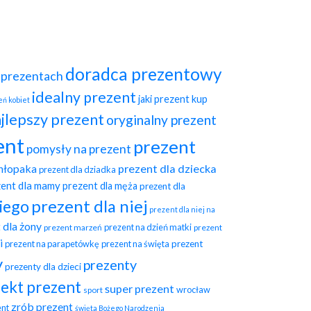
doradca prezentowy
o prezentach
idealny prezent
jaki prezent
kup
eń kobiet
jlepszy prezent
oryginalny prezent
ent
prezent
pomysły na prezent
chłopaka
prezent dla dziecka
prezent dla dziadka
zent dla mamy
prezent dla męża
prezent dla
prezent dla niej
niego
prezent dla niej na
 dla żony
prezent na dzień matki
prezent marzeń
prezent
i
prezent na parapetówkę
prezent na święta
prezent
y
prezenty
prezenty dla dzieci
jekt prezent
super prezent
wrocław
sport
zrób prezent
nt
święta Bożego Narodzenia