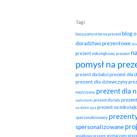
Tagi
blog 
baza pomysłów na prezent
doradztwo prezentowe
dzi
na
prezent
mikołajkowy prezent
pomysł na prez
prezent dla 
prezent dla babci
prezent dla dziewczyny
pre
prezent dla 
mężczyzny
prezent
prezent dla taty
walentynki
prezent na mikołajk
na dzień ojca
prezent
spersonalizowany
pro
spersonalizowane
wymarzony preze
wyjątkowy prezent