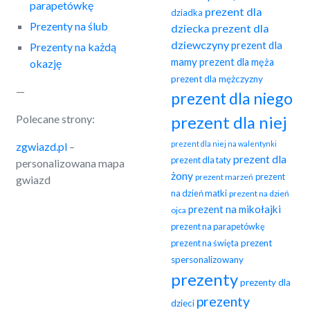
parapetówkę
prezent dla
dziadka
Prezenty na ślub
dziecka
prezent dla
dziewczyny
prezent dla
Prezenty na każdą
mamy
prezent dla męża
okazję
prezent dla mężczyzny
—
prezent dla niego
Polecane strony:
prezent dla niej
prezent dla niej na walentynki
zgwiazd.pl
–
prezent dla
prezent dla taty
personalizowana mapa
żony
prezent
prezent marzeń
gwiazd
na dzień matki
prezent na dzień
prezent na mikołajki
ojca
prezent na parapetówkę
prezent na święta
prezent
spersonalizowany
prezenty
prezenty dla
prezenty
dzieci