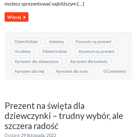
możesz sprezentować najbliższym […]
Więcej
Dzień Kobiet
Imieniny
Pomysły na prezent
Urodziny
#
dzień kobiet
#
pomysł na prezent
#
prezent dla dziewczyny
#
prezent dla kobiety
0 Comments
#
prezent dla niej
#
prezent dla żony
Prezent na święta dla
dziewczynki – trudny wybór, ale
szczera radość
Dodane
29 listopada, 2022