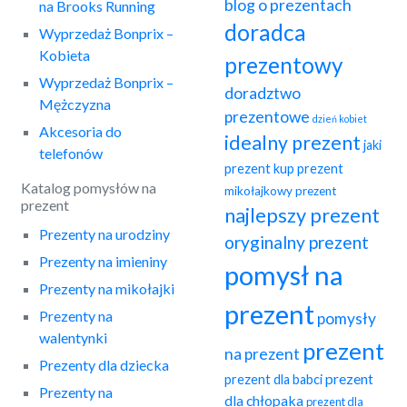
blog o prezentach
na Brooks Running
doradca
Wyprzedaż Bonprix –
Kobieta
prezentowy
Wyprzedaż Bonprix –
doradztwo
Mężczyzna
prezentowe
dzień kobiet
Akcesoria do
idealny prezent
jaki
telefonów
prezent
kup prezent
Katalog pomysłów na
mikołajkowy prezent
prezent
najlepszy prezent
Prezenty na urodziny
oryginalny prezent
Prezenty na imieniny
pomysł na
Prezenty na mikołajki
prezent
Prezenty na
pomysły
walentynki
prezent
na prezent
Prezenty dla dziecka
prezent
prezent dla babci
Prezenty na
dla chłopaka
prezent dla