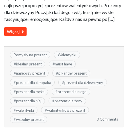
najlepsze propozycje prezentów walentynkowych. Prezenty
dla dziewczyny Początki każdego związku są niezwykle
fascynujące i emocjonujące. Każdy z nas na pewno po […]
Więcej
Pomysły na prezent
Walentynki
#
idealny prezent
#
must have
#
najlepszy prezent
#
pikantny prezent
#
prezent dla chłopaka
#
prezent dla dziewczyny
#
prezent dla męża
#
prezent dla niego
#
prezent dla niej
#
prezent dla żony
#
walentynki
#
walentynkowy prezent
0 Comments
#
wspólny prezent