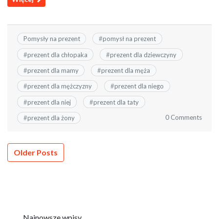
Pomysły na prezent
#
pomysł na prezent
#
prezent dla chłopaka
#
prezent dla dziewczyny
#
prezent dla mamy
#
prezent dla męża
#
prezent dla mężczyzny
#
prezent dla niego
#
prezent dla niej
#
prezent dla taty
0 Comments
#
prezent dla żony
Nawigacja
Older Posts
po
wpisach
Najnowsze wpisy