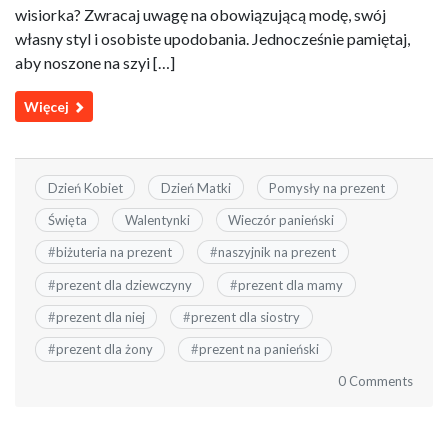
wisiorka? Zwracaj uwagę na obowiązującą modę, swój
własny styl i osobiste upodobania. Jednocześnie pamiętaj,
aby noszone na szyi […]
Więcej
Dzień Kobiet
Dzień Matki
Pomysły na prezent
Święta
Walentynki
Wieczór panieński
#
biżuteria na prezent
#
naszyjnik na prezent
#
prezent dla dziewczyny
#
prezent dla mamy
#
prezent dla niej
#
prezent dla siostry
#
prezent dla żony
#
prezent na panieński
0 Comments