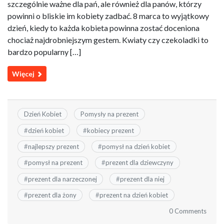
szczególnie ważne dla pań, ale również dla panów, którzy
powinni o bliskie im kobiety zadbać. 8 marca to wyjątkowy
dzień, kiedy to każda kobieta powinna zostać doceniona
chociaż najdrobniejszym gestem. Kwiaty czy czekoladki to
bardzo popularny […]
Więcej
Dzień Kobiet
Pomysły na prezent
#
dzień kobiet
#
kobiecy prezent
#
najlepszy prezent
#
pomysł na dzień kobiet
#
pomysł na prezent
#
prezent dla dziewczyny
#
prezent dla narzeczonej
#
prezent dla niej
#
prezent dla żony
#
prezent na dzień kobiet
0 Comments