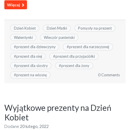
Więcej
Dzień Kobiet
Dzień Matki
Pomysły na prezent
Walentynki
Wieczór panieński
#
prezent dla dziewczyny
#
prezent dla narzeczonej
#
prezent dla niej
#
prezent dla przyjaciółki
#
prezent dla siostry
#
prezent dla żony
0 Comments
#
prezent na wiosnę
Wyjątkowe prezenty na Dzień
Kobiet
Dodane
20 lutego, 2022