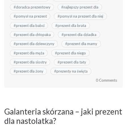
#
doradca prezentowy
#
najlepszy prezent dla
#
pomysł na prezent
#
pomysł na prezent dla niej
#
prezent dla babci
#
prezent dla brata
#
prezent dla chłopaka
#
prezent dla dziadka
#
prezent dla dziewczyny
#
prezent dla mamy
#
prezent dla męża
#
prezent dla niego
#
prezent dla siostry
#
prezent dla taty
#
prezent dla żony
#
prezenty na święta
0 Comments
Galanteria skórzana – jaki prezent
dla nastolatka?