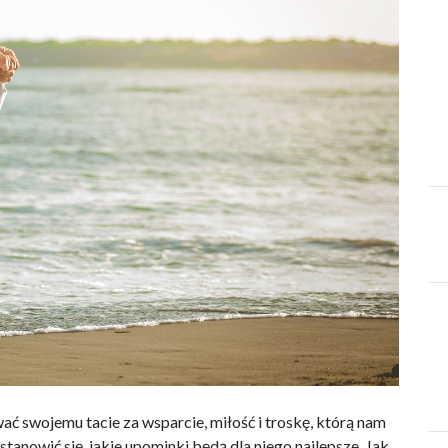
ć swojemu tacie za wsparcie, miłość i troskę, którą nam
stanowić się, jakie upominki będą dla niego najlepsze. Jak