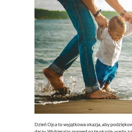
Dzień Ojca to wyjątkowa okazja, aby podziękowa
darzy. Wybierając prezent na tę okazję, warto za