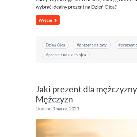
wybrać idealny prezent na Dzień Ojca?
Więcej
Dzień Ojca
#
prezent da taty
#
prezent 
#
prezent na dzień ojca
Jaki prezent dla mężczyzny
Mężczyzn
Dodane
3 marca, 2023