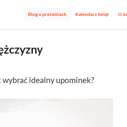
Blog o prezentach
Kalendarz świąt
O n
mężczyzny
ak wybrać idealny upominek?