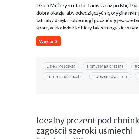
Dzień Mężczyzn obchodzimy zaraz po Międzynar
dobra okazja, aby odwdzięczyć się oryginalnym
taki aby dzięki Tobie mógł poczuć się jeszcze b
sport, aczkolwiek kobiety także mogą się w tym o
Więcej
Dzień Mężczyzn
Pomysły na prezent
#
#
prezent dla faceta
#
prezent dla męża
Idealny prezent pod choink
zagościł szeroki uśmiech!