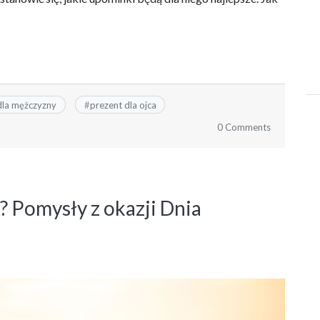
dla mężczyzny
#
prezent dla ojca
0 Comments
? Pomysły z okazji Dnia