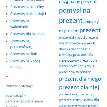
oryginalny prezent
Prezenty na imieniny
pomysł na
Prezenty na mikołajki
prezent
Prezenty na
pomysły
walentynki
prezent
na prezent
Prezenty dla dziecka
prezent
prezent dla babci
Prezenty na
dla chłopaka
prezent dla
parapetówkę
prezent dla
dziadka
Prezenty na ślub
dziecka
prezent dla
dziewczyny
prezent dla
Prezenty na każdą
mamy
prezent dla męża
okazję
prezent dla mężczyzny
—
prezent dla niego
Polecane strony:
prezent dla niej
prezent dla niej na walentynki
zgwiazd.pl
–
prezent dla
prezent dla taty
personalizowana mapa
żony
prezent
prezent marzeń
gwiazd