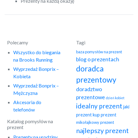
Prezenty na każdą okazję
Polecamy
Tagi
Wszystko do biegania
baza pomysłów na prezent
blog o prezentach
na Brooks Running
doradca
Wyprzedaż Bonprix –
Kobieta
prezentowy
Wyprzedaż Bonprix –
doradztwo
Mężczyzna
prezentowe
dzień kobiet
Akcesoria do
idealny prezent
jaki
telefonów
prezent
kup prezent
Katalog pomysłów na
mikołajkowy prezent
prezent
najlepszy prezent
Prezenty na urodziny