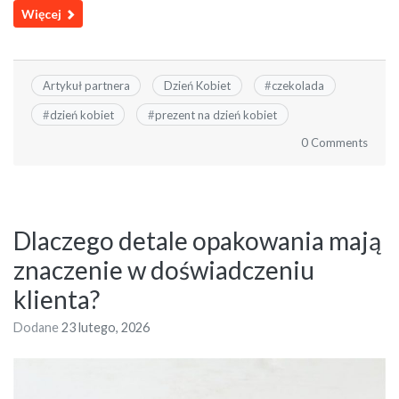
Więcej
Artykuł partnera
Dzień Kobiet
#
czekolada
#
dzień kobiet
#
prezent na dzień kobiet
0 Comments
Dlaczego detale opakowania mają
znaczenie w doświadczeniu
klienta?
Dodane
23 lutego, 2026