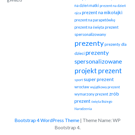
na dzień matki
prezent na dzień
prezent na mikołajki
ojca
prezent na parapetówkę
prezent na święta
prezent
spersonalizowany
prezenty
prezenty dla
prezenty
dzieci
spersonalizowane
projekt prezent
super prezent
sport
wrocław
wyjątkowy prezent
zrób
wymarzony prezent
prezent
święta Bożego
Narodzenia
Bootstrap 4 WordPress Theme
|
Theme Name: WP
Bootstrap 4.