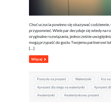
Choć uczucia powinno się okazywać codziennie, 
przypomnieć. Wiele par decyduje się wtedy na 
oryginalne rozwiązania, jednocześnie uwzględnia
mogą przypaść do gustu Twojemu partnerowi lub
[…]
Więcej
Pomysły na prezent
Walentynki
#
co na
#
prezent dla niego na walentynki
#
prezent dl
#
walentynki
#
walentynkowy prezent