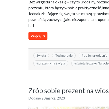
Bez względu na okazję – czy to urodziny, roczni
prezentu, który łączy w sobie praktyczność, in
Jednak zbliżające się święta nie muszą sprawiać
pewnością zachwycą jako niezapomniane upomin
[…]
Więcej
Święta
Technologie
#
boże narodzenie
#
prezenty na święta
#
święta Bożego Narodz
Zrób sobie prezent na wios
Dodane
20 marca, 2023