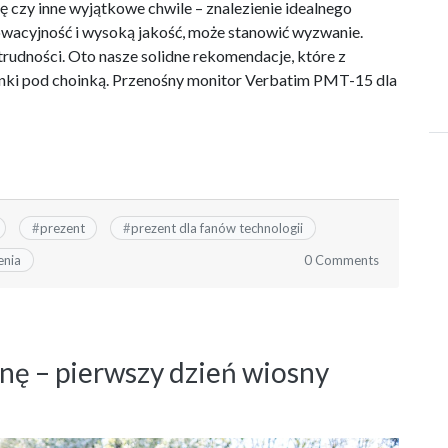
cę czy inne wyjątkowe chwile – znalezienie idealnego
nowacyjność i wysoką jakość, może stanowić wyzwanie.
 trudności. Oto nasze solidne rekomendacje, które z
ki pod choinką. Przenośny monitor Verbatim PMT-15 dla
#
prezent
#
prezent dla fanów technologii
0 Comments
enia
nę – pierwszy dzień wiosny