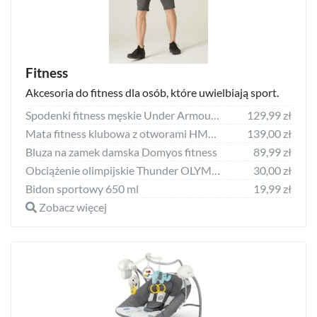
Fitness
Akcesoria do fitness dla osób, które uwielbiają sport.
Spodenki fitness męskie Under Armour Vanish Woven 6"
129,99 zł
Mata fitness klubowa z otworami HMS Premium MFK03 - czarno-szara
139,00 zł
Bluza na zamek damska Domyos fitness
89,99 zł
Obciążenie olimpijskie Thunder OLYMPIC-PLATE- 5KG / 51 mm
30,00 zł
Bidon sportowy 650 ml
19,99 zł
Zobacz więcej