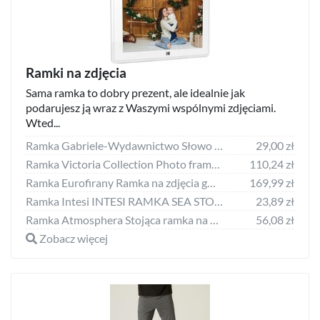
Ramki na zdjęcia
Sama ramka to dobry prezent, ale idealnie jak
podarujesz ją wraz z Waszymi wspólnymi zdjęciami.
Wted...
Ramka Gabriele-Wydawnictwo Słowo Doneck B 13x18 Resin Frame AZ157
29,00 zł
Ramka Victoria Collection Photo frame Ema Gallery 40x40/4/10x15 brown (VF3969) 4741326210891
110,24 zł
Ramka Eurofirany Ramka na zdjęcia gwiazdki ALVI 21X26X2 biała + szara x12
169,99 zł
Ramka Intesi INTESI RAMKA SEA STOJĄCA
23,89 zł
Ramka Atmosphera Stojąca ramka na zdjęcia MAE, 13 x 18 cm
56,08 zł
Zobacz więcej