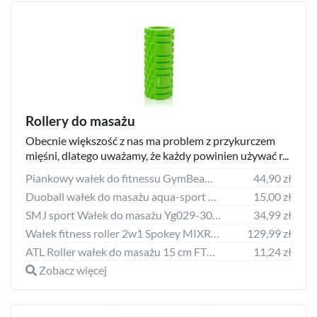
Rollery do masażu
Obecnie większość z nas ma problem z przykurczem
mięśni, dlatego uważamy, że każdy powinien używać r...
Piankowy wałek do fitnessu GymBeam Fitness Roller Zielony
44,90 zł
Duoball wałek do masażu aqua-sport powerstrech epp
15,00 zł
SMJ sport Wałek do masażu Yg029-30 niebieski
34,99 zł
Wałek fitness roller 2w1 Spokey MIXROLL 2in1
129,99 zł
ATL Roller wałek do masażu 15 cm FT31D
11,24 zł
Zobacz więcej