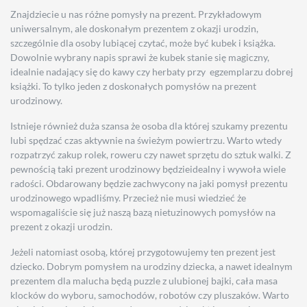
Znajdziecie u nas różne pomysły na prezent. Przykładowym
uniwersalnym, ale doskonałym prezentem z okazji urodzin,
szczególnie dla osoby lubiącej czytać, może być kubek i książka.
Dowolnie wybrany napis sprawi że kubek stanie się magiczny,
idealnie nadający się do kawy czy herbaty przy egzemplarzu dobrej
książki. To tylko jeden z doskonałych pomysłów na prezent
urodzinowy.
Istnieje również duża szansa że osoba dla której szukamy prezentu
lubi spędzać czas aktywnie na świeżym powiertrzu. Warto wtedy
rozpatrzyć zakup rolek, roweru czy nawet sprzętu do sztuk walki. Z
pewnością taki prezent urodzinowy będzieidealny i wywoła wiele
radości. Obdarowany będzie zachwycony na jaki pomysł prezentu
urodzinowego wpadliśmy. Przecież nie musi wiedzieć że
wspomagaliście się już naszą bazą nietuzinowych pomysłów na
prezent z okazji urodzin.
Jeżeli natomiast osobą, której przygotowujemy ten prezent jest
dziecko. Dobrym pomysłem na urodziny dziecka, a nawet idealnym
prezentem dla malucha będą puzzle z ulubionej bajki, cała masa
klocków do wyboru, samochodów, robotów czy pluszaków. Warto