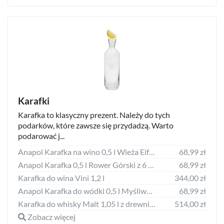
Karafki
Karafka to klasyczny prezent. Należy do tych
podarków, które zawsze się przydadzą. Warto
podarować j...
Anapol Karafka na wino 0,5 l Wieża Eiffla z 2 kieliszkami
68,99 zł
Anapol Karafka 0,5 l Rower Górski z 6 kieliszkami
68,99 zł
Karafka do wina Vini 1,2 l
344,00 zł
Anapol Karafka do wódki 0,5 l Myśliwy z 6 kieliszkami
68,99 zł
Karafka do whisky Malt 1,05 l z drewnianą tacą 2 el.
514,00 zł
Zobacz więcej