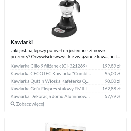
Kawiarki
Jaki jest najlepszy pomysł na jesienno - zimowe
prezenty? Oczywiście wszystkie związane z kawą, bo t...
Kawiarka Cilio 9 filiżanek (CI-321289)
199,89 zł
Kawiarka CECOTEC Kawiarka "Cumbia Mimoka 600" Stalowy
95,00 zł
Kawiarka Quttin Włoska Kafeterka Quttin Darkblack Indukcja Czarny - 6 Filiżanek
90,00 zł
Kawiarka Gefu Ekspres stalowy EMILIO 4/200 ml Gefu
162,88 zł
Kawiarka Dekoracja domu Aluminiowa kawiarka Kelsey srebrna
57,99 zł
Zobacz więcej