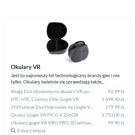
Okulary VR
Jest to najnowszy hit technologiczny branży gier i nie
tylko. Okulary świetnie się sprawdzają także...
Alogy Etui obudowa na okulary VR pokrowiec do Oculus Quest 2 uniwersalny
92,99 zł
HTC HTC Cosmos Elite Gogle VR
5 498,90 zł
JYS Futerał Etui Pokrowiec na Gogle VR Oculus Quest 2 / JYS-OC007
179,99 zł
Oculus Gogle VR PICO 4 256GB
2 753,00 zł
Okulary gogle VR VRG PRO 3D wirtualna rzeczywistość na telefon 5-7 cali ze słuchawkami Czarne
99,90 zł
Zobacz więcej