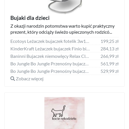
Bujaki dla dzieci
Z okazji narodzin potomstwa warto kupić praktyczny
prezent, który odciąży świeżo upieczonych rodzicó...
Ecotoys Leżaczek bujaczek fotelik 3w1 wibracje Ecotoys
199,25 zł
KinderKraft Leżaczek bujaczek Finio biały
284,13 zł
Baninni Bujaczek niemowlęcy Relax Classic, czarny, BNBO002-BKCL
266,99 zł
Bo Jungle Bo Jungle Przenośny bujaczek niemowlęcy Dolphy, naturalny i biały
561,99 zł
Bo Jungle Bo Jungle Przenośny bujaczek niemowlęcy Dolphy, szaro-różowy
529,99 zł
Zobacz więcej