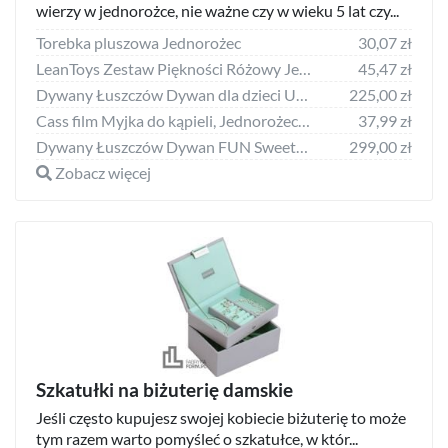
wierzy w jednorożce, nie ważne czy w wieku 5 lat czy...
Torebka pluszowa Jednorożec
30,07 zł
LeanToys Zestaw Piękności Różowy Jednorożec Makijaż
45,47 zł
Dywany Łuszczów Dywan dla dzieci UNICORN róż JEDNOROŻEC, 150x300 cm
225,00 zł
Cass film Myjka do kąpieli, Jednorożec Aiko i Yiuki
37,99 zł
Dywany Łuszczów Dywan FUN Sweety dla dzieci, jednorożec, tęcza beż, 160x220 cm
299,00 zł
Zobacz więcej
Szkatułki na biżuterię damskie
Jeśli często kupujesz swojej kobiecie biżuterię to może
tym razem warto pomyśleć o szkatułce, w któr...