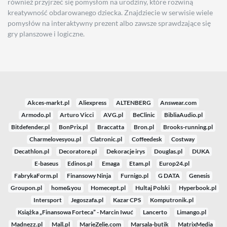
również przyjrzeć się pomysłom na urodziny, które rozwiną
kreatywność obdarowanego dziecka. Znajdziecie w serwisie wiele
pomysłów na interaktywny prezent albo zawsze sprawdzające się
gry planszowe i logiczne.
Akces-markt.pl
Aliexpress
ALTENBERG
Answear.com
Armodo.pl
Arturo Vicci
AVG.pl
BeClinic
BibliaAudio.pl
Bitdefender.pl
BonPrix.pl
Braccatta
Bron.pl
Brooks-running.pl
Charmelovesyou.pl
Clatronic.pl
Coffeedesk
Costway
Decathlon.pl
Decoratore.pl
Dekoracje irys
Douglas.pl
DUKA
E-baseus
Edinos.pl
Emaga
Etam.pl
Europ24.pl
FabrykaForm.pl
Finansowy Ninja
Furnigo.pl
G DATA
Genesis
Groupon.pl
home&you
Homecept.pl
Hultaj Polski
Hyperbook.pl
Intersport
Jegoszafa.pl
Kazar CPS
Komputronik.pl
Książka „Finansowa Forteca” - Marcin Iwuć
Lancerto
Limango.pl
Madnezz.pl
Mall.pl
MarieZelie.com
Marsala-butik
MatrixMedia