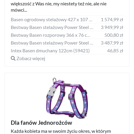
większość z Was nie, my niestety też nie, ale nie
mówci...
Basen ogrodowy stelażowy 427 x 107 zestaw 17w1 Bestway 5614Z
1 574,99 zł
Bestway Basen stelażowy Power Steel 640x274cm 18w1 (5611Z)
3 949,99 zł
Bestway Basen rozporowy 366 x 76 cm (57445)
500,80 zł
Bestway Basen stelażowy Power Steel 396cm (5614V)
3 487,99 zł
Intex Basen dmuchany 122cm (59421)
46,85 zł
Zobacz więcej
Dla fanów Jednorożców
Każda kobieta ma w swoim życiu okres, w którym