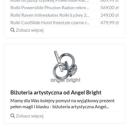
Rolki Powerslide Phuzion Radon rekreacyjne czarne r. 46
569,00 zł
Rolki Raven Inlineskates Rolki Łyżwy 2w1 RAVEN Pulse Black/Cyan 37-40
249,00 zł
Rolki CoolSlide Hulst freestyle czarne r. 38
479,99 zł
Zobacz więcej
Biżuteria artystyczna od Angel Bright
Mamy dla Was kolejny pomysł na wyjątkowy prezent
pełen magii i blasku - biżuteria artystyczna Angel...
Zobacz więcej