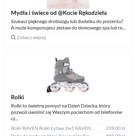
Mydła i świece od @Kocie Rękodzieła
Szukasz pięknego drobiazgu lub dodatku do prezentu?
A może komponujesz zestaw do domowego spa lub re...
Zobacz więcej
Rolki
Rolki to świetny pomysł na Dzień Dziecka, który
pozwoli uwolnić się Waszym pociechom od telefonów
cz...
Rolki RAVEN Rolki Łyżwy 2w1 RAVEN Profession Black/Pink 31-35
239,00 zł
Rolki do jazdy szybkiej Powerslide Racing Final 125
889,99 zł