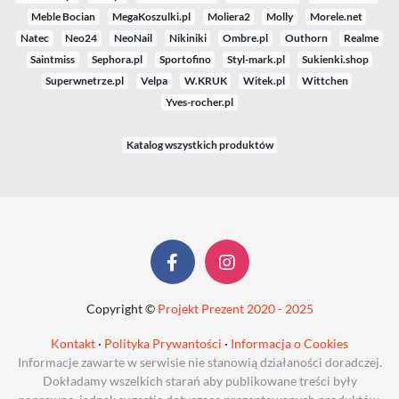
Meble Bocian
MegaKoszulki.pl
Moliera2
Molly
Morele.net
Natec
Neo24
NeoNail
Nikiniki
Ombre.pl
Outhorn
Realme
Saintmiss
Sephora.pl
Sportofino
Styl-mark.pl
Sukienki.shop
Superwnetrze.pl
Velpa
W.KRUK
Witek.pl
Wittchen
Yves-rocher.pl
Katalog wszystkich produktów
Copyright ©
Projekt Prezent 2020 - 2025
Kontakt
·
Polityka Prywantości
·
Informacja o Cookies
Informacje zawarte w serwisie nie stanowią działaności doradczej.
Dokładamy wszelkich starań aby publikowane treści były