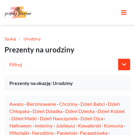
Szukaj
Urodziny
Prezenty na urodziny
Filtruj
Prezenty na okazję: Urodziny
Awans
·
Bierzmowanie
·
Chrzciny
·
Dzień Babci
·
Dzień
Chłopaka
·
Dzień Dziadka
·
Dzień Dziecka
·
Dzień Kobiet
·
Dzień Matki
·
Dzień Nauczyciela
·
Dzień Ojca
·
Halloween
·
Imieniny
·
Jubileusz
·
Kawalerski
·
Komunia
·
Mikołajki
·
Narodziny
·
Panieński
·
Parapetówka
·