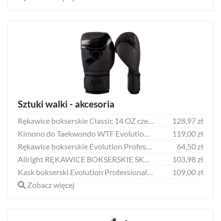
Sztuki walki - akcesoria
Rękawice bokserskie Classic 14 OZ czerwone
128,97 zł
Kimono do Taekwondo WTF Evolution Professional Equipment dobok 8 OZ
119,00 zł
Rękawice bokserskie Evolution Professional Equipment rekreacyjne Basic Pink
64,50 zł
Allright RĘKAWICE BOKSERSKIE SKULL 10oz białe
103,98 zł
Kask bokserski Evolution Professional Equipment z maską Pink S
109,00 zł
Zobacz więcej