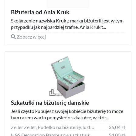
Biżuteria od Ania Kruk
Skojarzenie nazwiska Kruk z marką biżuterii jest w tym
przypadku jak najbardziej trafne. Ania Kruk t...
Zobacz więcej
Szkatułki na biżuterię damskie
Jeśli często kupujesz swojej kobiecie biżuterię to może
tym razem warto pomyśleć o szkatułce, w któr...
Zeller Zeller, Pudełko na biżuterię, lustro, okrągłe, polyresin, szary
36,04 zł
H&S Decoration Bambusowa szkatułka na biżuterię ORGANIZER 15x12cm
54,00 zł