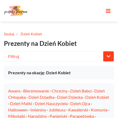
Szukaj
Dzień Kobiet
Prezenty na Dzień Kobiet
Filtruj
Prezenty na okazję: Dzień Kobiet
Awans
·
Bierzmowanie
·
Chrzciny
·
Dzień Babci
·
Dzień
Chłopaka
·
Dzień Dziadka
·
Dzień Dziecka
·
Dzień Kobiet
·
Dzień Matki
·
Dzień Nauczyciela
·
Dzień Ojca
·
Halloween
·
Imieniny
·
Jubileusz
·
Kawalerski
·
Komunia
·
Mikołajki
·
Narodziny
·
Panieński
·
Parapetówka
·