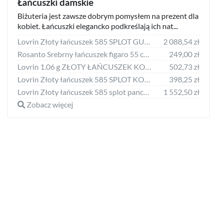
Łańcuszki damskie
Biżuteria jest zawsze dobrym pomysłem na prezent dla
kobiet. Łańcuszki elegancko podkreślają ich nat...
Lovrin Złoty łańcuszek 585 SPLOT GUCCI Z BLASZKAMI 45cm 4,35g
2 088,54 zł
Rosanto Srebrny łańcuszek figaro 55 cm 925
249,00 zł
Lovrin 1.06 g ZŁOTY ŁAŃCUSZEK KOSTKA 585 PEŁNE ZŁOTO 45 CM PREZENT
502,73 zł
Lovrin Złoty łańcuszek 585 SPLOT KOSTKA 40CM 0,77g
398,25 zł
Lovrin Złoty łańcuszek 585 splot pancerka z nacięciem 60 cm 3,24 g
1 552,50 zł
Zobacz więcej