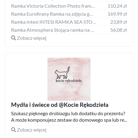
Ramka Victoria Collection Photo frame Ema Gallery 40x40/4/10x15 brown (VF3969) 4741326210891
110,24 zł
Ramka Eurofirany Ramka na zdjęcia gwiazdki ALVI 21X26X2 biała + szara x12
169,99 zł
Ramka Intesi INTESI RAMKA SEA STOJĄCA
23,89 zł
Ramka Atmosphera Stojąca ramka na zdjęcia MAE, 13 x 18 cm
56,08 zł
Zobacz więcej
Mydła i świece od @Kocie Rękodzieła
Szukasz pięknego drobiazgu lub dodatku do prezentu?
A może komponujesz zestaw do domowego spa lub re...
Zobacz więcej