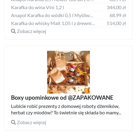
Karafka do wina Vini 1,2 l
344,00 zł
Anapol Karafka do wódki 0,5 l Myśliwy z 6 kieliszkami
68,99 zł
Karafka do whisky Malt 1,05 l z drewnianą tacą 2 el.
514,00 zł
Zobacz więcej
Boxy upominkowe od @ZAPAKOWANE
Lubicie robić prezenty z domowej roboty dżemików,
herbat czy miodów? To świetnie się składa bo mamy...
Zobacz więcej