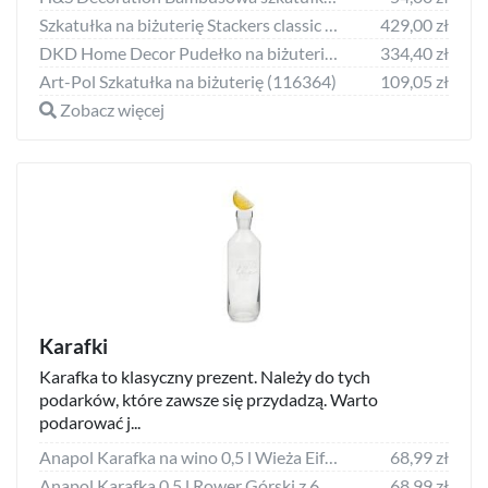
Szkatułka na biżuterię Stackers classic jasnobeżowa z 2 szufladami
429,00 zł
DKD Home Decor Pudełko na biżuterię DKD Home Decor Drewno Plaża (34 x 14 x 24 cm)
334,40 zł
Art-Pol Szkatułka na biżuterię (116364)
109,05 zł
Zobacz więcej
Karafki
Karafka to klasyczny prezent. Należy do tych
podarków, które zawsze się przydadzą. Warto
podarować j...
Anapol Karafka na wino 0,5 l Wieża Eiffla z 2 kieliszkami
68,99 zł
Anapol Karafka 0,5 l Rower Górski z 6 kieliszkami
68,99 zł