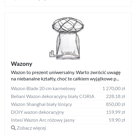
Wazony
Wazon to prezent uniwersalny. Warto zwrócić uwagę
na niebanalne kztałty, choć te całkiem wyjątkowe p...
Wazon Blade 20 cm karmelowy
1 270,00 zł
Beliani Wazon dekoracyjny biały CORIA
228,18 zł
Wazon Shanghai biały lśniący
850,00 zł
DOIY wazon dekoracyjny
159,99 zł
Intesi Wazon Arc różowy jasny
59,90 zł
Zobacz więcej