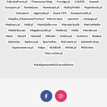
FabrykaForm.pl
Finansowy Ninja
Furnigo.pl
G DATA
Genesis
Groupon.pl
home&you
Homecept.pl
Hultaj Polski
Hyperbook.pl
Intersport
Jegoszafa.pl
Kazar CPS
Komputronik.pl
Książka „Finansowa Forteca” - Marcin Iwuć
Lancerto
Limango.pl
Madnezz.pl
Mall.pl
MarieZelie.com
Marsala-butik
MatrixMedia
Meble Bocian
MegaKoszulki.pl
Moliera2
Molly
Morele.net
Natec
Neo24
NeoNail
Nikiniki
Ombre.pl
Outhorn
Realme
Saintmiss
Sephora.pl
Sportofino
Styl-mark.pl
Sukienki.shop
Superwnetrze.pl
Velpa
W.KRUK
Witek.pl
Wittchen
Yves-rocher.pl
Katalog wszystkich produktów