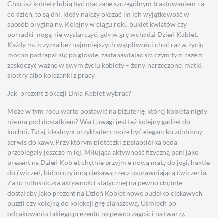
Chociaż kobiety lubią być otaczane szczególnym traktowaniem na
co dzień, to są dni, kiedy należy okazać im ich wyjątkowość w
sposób oryginalny. Kolejny w ciągu roku bukiet kwiatów czy
pomadki mogą nie wystarczyć, gdy w grę wchodzi Dzień Kobiet.
Każdy mężczyzna bez najmniejszych wątpliwości choć raz w życiu
mocno podrapał się po głowie, zastanawiając się czym tym razem
zaskoczyć ważne w swym życiu kobiety – żony, narzeczone, matki,
siostry albo koleżanki z pracy.
Jaki prezent z okazji Dnia Kobiet wybrać?
Może w tym roku warto postawić na biżuterię, której kobieta nigdy
nie ma pod dostatkiem? Wart uwagi jest też kolejny gadżet do
kuchni. Tutaj idealnym przykładem może być elegancko zdobiony
serwis do kawy. Przy którym ploteczki z psiapsiółką bedą
przebiegały jeszcze milej. Miłująca aktywność fizyczną pani jako
prezent na Dzień Kobiet chętnie przyjmie nową matę do jogi, hantle
do ćwiczeń, bidon czy inną ciekawą rzecz usprawniającą ćwiczenia.
Za to miłośniczka aktywności statycznej na pewno chętnie
dostałaby jako prezent na Dzień Kobiet nowe pudełko ciekawych
puzzli czy kolejną do kolekcji grę planszową. Uśmiech po
odpakowaniu takiego prezentu na pewno zagości na twarzy.