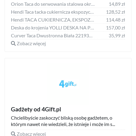
Orion Taca do serwowania stalowa okrągła talerz 21 cm uniwersalny
14,89 zł
Hendi Taca tacka cukiernicza ekspozycyjna czarna 600x400x(H)20mm
128,52 zł
Hendi TACA CUKIERNICZA, EKSPOZYCYJNA, ALUMINIUM 600X400 ZŁOTA 808573
114,48 zł
Deska do krojenia YOLLI DESKA NA PRZEKĄSKI DREWNIANA TACA DO SERWOWANIA
157,00 zł
Curver Taca Dwustronna Biała 221935 Curver CURVER
35,99 zł
Zobacz więcej
Gadżety od 4Gift.pl
Chcielibyście zaskoczyć bliską osobę gadżetem, o
którym nawet nie wiedzieli, że istnieje i może im s...
Zobacz więcej