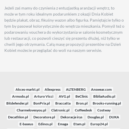
Jeżeli zaś mamy do czynienia z entuzjastką aranżacji wnętrz, to
może w tym roku idealnym podarunkiem z okazji Dnia Kobiet
będzie plakat, obraz, fikuśny wazon albo figurka. Pamiętajcie tylko o
tym by pasował kolorystycznie do wnętrza mieszkania. Pomyśl też o
podarowaniu vouchera do wykorzystania w salonie kosmetycznym
lub restauracji, co pozwoli cieszyć się prezentu dłużej, niż tylko w
chwili jego otrzymania. Całą masę propozycji prezentów na Dzień
Kobiet możecie przeglądać do woli na naszym serwisie.
Akces-markt.pl
Aliexpress
ALTENBERG
Answear.com
Armodo.pl
Arturo Vicci
AVG.pl
BeClinic
BibliaAudio.pl
Bitdefender.pl
BonPrix.pl
Braccatta
Bron.pl
Brooks-running.pl
Charmelovesyou.pl
Clatronic.pl
Coffeedesk
Costway
Decathlon.pl
Decoratore.pl
Dekoracje irys
Douglas.pl
DUKA
E-baseus
Edinos.pl
Emaga
Etam.pl
Europ24.pl