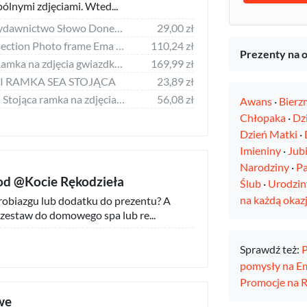
ólnymi zdjęciami. Wted...
Ramka Gabriele-Wydawnictwo Słowo Doneck B 13x18 Resin Frame AZ157
29,00 zł
Ramka Victoria Collection Photo frame Ema Gallery 40x40/4/10x15 brown (VF3969) 4741326210891
110,24 zł
Prezenty na 
Ramka Eurofirany Ramka na zdjęcia gwiazdki ALVI 21X26X2 biała + szara x12
169,99 zł
ESI RAMKA SEA STOJĄCA
23,89 zł
Ramka Atmosphera Stojąca ramka na zdjęcia MAE, 13 x 18 cm
56,08 zł
Awans
·
Bierz
Chłopaka
·
Dz
Dzień Matki
·
Imieniny
·
Jub
Narodziny
·
Pa
 od @Kocie Rękodzieła
Ślub
·
Urodzin
na każdą okazj
robiazgu lub dodatku do prezentu? A
estaw do domowego spa lub re...
Sprawdź też:
P
pomysły na E
Promocje na
we