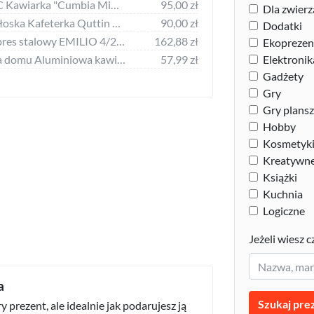
Kawiarka CECOTEC Kawiarka "Cumbia Mimoka 600" Stalowy
95,00 zł
Dla zwierz
Kawiarka Quttin Włoska Kafeterka Quttin Darkblack Indukcja Czarny - 6 Filiżanek
90,00 zł
Dodatki
Kawiarka Gefu Ekspres stalowy EMILIO 4/200 ml Gefu
162,88 zł
Ekoprezen
Kawiarka Dekoracja domu Aluminiowa kawiarka Kelsey srebrna
57,99 zł
Elektronik
Gadżety
Gry
Gry plans
Hobby
Kosmetyki 
Kreatywn
Książki
Kuchnia
Logiczne
Jeżeli wiesz c
a
Szukaj pre
 prezent, ale idealnie jak podarujesz ją