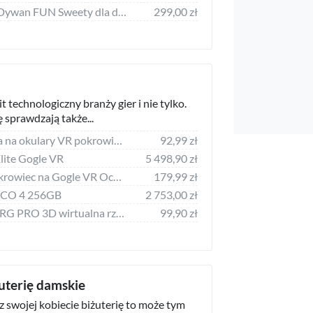
Dywany Łuszczów Dywan FUN Sweety dla dzieci, jednorożec, tęcza beż, 160x220 cm
299,00 zł
t technologiczny branży gier i nie tylko.
 sprawdzają także...
Alogy Etui obudowa na okulary VR pokrowiec do Oculus Quest 2 uniwersalny
92,99 zł
ite Gogle VR
5 498,90 zł
JYS Futerał Etui Pokrowiec na Gogle VR Oculus Quest 2 / JYS-OC007
179,99 zł
PICO 4 256GB
2 753,00 zł
Okulary gogle VR VRG PRO 3D wirtualna rzeczywistość na telefon 5-7 cali ze słuchawkami Czarne
99,90 zł
żuterię damskie
sz swojej kobiecie biżuterię to może tym