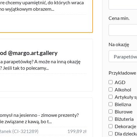
tóre chcemy upamiętnić, do których wraca
amo wyjątkowym obrazem...
Cena min.
Na okazję
od @margo.art.gallery
na parapetówkę? A może na inną okazję
 Jeśli tak to polecamy...
Przykładowe 
AGD
Alkohol
Artykuły 
Bielizna
Biurowe
 pomysł na jesienno - zimowe prezenty?
Biżuteria
e związane z kawą, bo t...
Dekoracj
liżanek (CI-321289)
199,89 zł
Dla dzieck