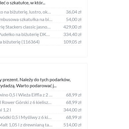
ć o szkatułce, w któr...
Zeller Zeller, Pudełko na biżuterię, lustro, okrągłe, polyresin, szary
36,04 zł
H&S Decoration Bambusowa szkatułka na biżuterię ORGANIZER 15x12cm
54,00 zł
Szkatułka na biżuterię Stackers classic jasnobeżowa z 2 szufladami
429,00 zł
DKD Home Decor Pudełko na biżuterię DKD Home Decor Drewno Plaża (34 x 14 x 24 cm)
334,40 zł
a biżuterię (116364)
109,05 zł
y prezent. Należy do tych podarków,
zydadzą. Warto podarować j...
Anapol Karafka na wino 0,5 l Wieża Eiffla z 2 kieliszkami
68,99 zł
Anapol Karafka 0,5 l Rower Górski z 6 kieliszkami
68,99 zł
 1,2 l
344,00 zł
Anapol Karafka do wódki 0,5 l Myśliwy z 6 kieliszkami
68,99 zł
Karafka do whisky Malt 1,05 l z drewnianą tacą 2 el.
514,00 zł