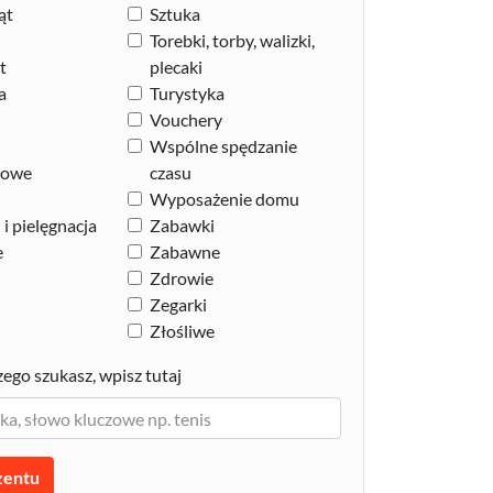
ąt
Sztuka
Torebki, torby, walizki,
t
plecaki
a
Turystyka
Vouchery
Wspólne spędzanie
zowe
czasu
Wyposażenie domu
i pielęgnacja
Zabawki
e
Zabawne
Zdrowie
Zegarki
Złośliwe
zego szukasz, wpisz tutaj
zentu