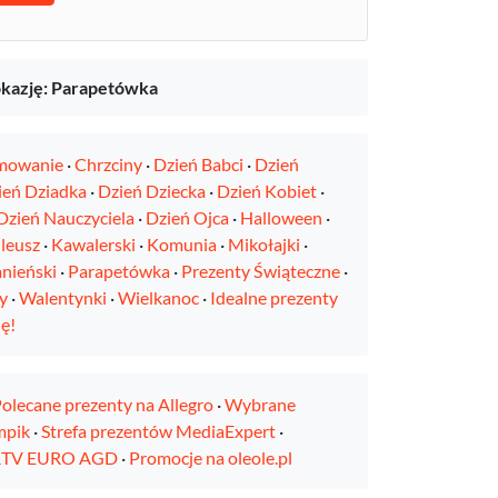
okazję: Parapetówka
mowanie
·
Chrzciny
·
Dzień Babci
·
Dzień
ień Dziadka
·
Dzień Dziecka
·
Dzień Kobiet
·
Dzień Nauczyciela
·
Dzień Ojca
·
Halloween
·
ileusz
·
Kawalerski
·
Komunia
·
Mikołajki
·
nieński
·
Parapetówka
·
Prezenty Świąteczne
·
y
·
Walentynki
·
Wielkanoc
·
Idealne prezenty
ę!
olecane prezenty na Allegro
·
Wybrane
mpik
·
Strefa prezentów MediaExpert
·
 RTV EURO AGD
·
Promocje na oleole.pl