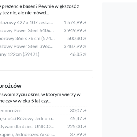
w prezencie basen? Pewnie większość z
też nie, ale nie mówci...
Basen ogrodowy stelażowy 427 x 107 zestaw 17w1 Bestway 5614Z
1 574,99 zł
Bestway Basen stelażowy Power Steel 640x274cm 18w1 (5611Z)
3 949,99 zł
Bestway Basen rozporowy 366 x 76 cm (57445)
500,80 zł
Bestway Basen stelażowy Power Steel 396cm (5614V)
3 487,99 zł
any 122cm (59421)
46,85 zł
norożców
 swoim życiu okres, w którym wierzy w
e czy w wieku 5 lat czy...
Jednorożec
30,07 zł
LeanToys Zestaw Piękności Różowy Jednorożec Makijaż
45,47 zł
Dywany Łuszczów Dywan dla dzieci UNICORN róż JEDNOROŻEC, 150x300 cm
225,00 zł
Cass film Myjka do kąpieli, Jednorożec Aiko i Yiuki
37,99 zł