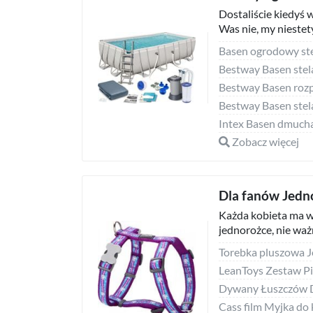
Dostaliście kiedyś 
Was nie, my niestety 
Intex Basen dmuch
Zobacz więcej
Dla fanów Jed
Każda kobieta ma w
jednorożce, nie ważn
Torebka pluszowa 