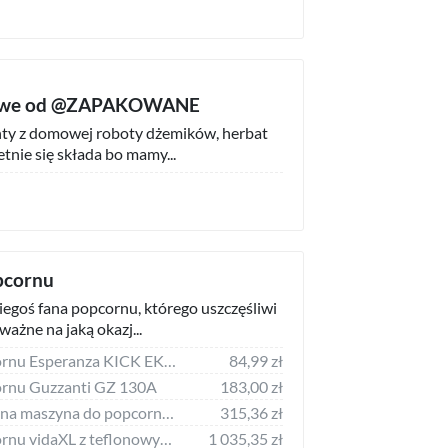
owe od @ZAPAKOWANE
enty z domowej roboty dżemików, herbat
tnie się składa bo mamy...
pcornu
egoś fana popcornu, którego uszczęśliwi
 ważne na jaką okazj...
Maszynka do popcornu Esperanza KICK EKP007
84,99 zł
rnu Guzzanti GZ 130A
183,00 zł
Le Toy Van Drewniana maszyna do popcornu zabawka Le Toy Van
315,36 zł
Maszynka do popcornu vidaXL z teflonowym pojemnikiem 51058
1 035,35 zł