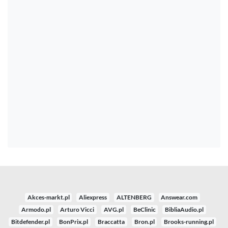
Akces-markt.pl
Aliexpress
ALTENBERG
Answear.com
Armodo.pl
Arturo Vicci
AVG.pl
BeClinic
BibliaAudio.pl
Bitdefender.pl
BonPrix.pl
Braccatta
Bron.pl
Brooks-running.pl