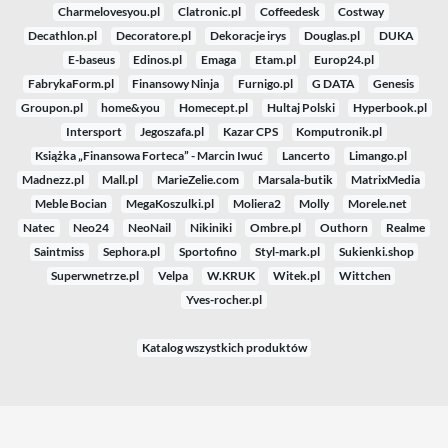
Charmelovesyou.pl
Clatronic.pl
Coffeedesk
Costway
Decathlon.pl
Decoratore.pl
Dekoracje irys
Douglas.pl
DUKA
E-baseus
Edinos.pl
Emaga
Etam.pl
Europ24.pl
FabrykaForm.pl
Finansowy Ninja
Furnigo.pl
G DATA
Genesis
Groupon.pl
home&you
Homecept.pl
Hultaj Polski
Hyperbook.pl
Intersport
Jegoszafa.pl
Kazar CPS
Komputronik.pl
Książka „Finansowa Forteca” - Marcin Iwuć
Lancerto
Limango.pl
Madnezz.pl
Mall.pl
MarieZelie.com
Marsala-butik
MatrixMedia
Meble Bocian
MegaKoszulki.pl
Moliera2
Molly
Morele.net
Natec
Neo24
NeoNail
Nikiniki
Ombre.pl
Outhorn
Realme
Saintmiss
Sephora.pl
Sportofino
Styl-mark.pl
Sukienki.shop
Superwnetrze.pl
Velpa
W.KRUK
Witek.pl
Wittchen
Yves-rocher.pl
Katalog wszystkich produktów