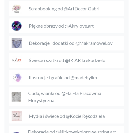
Scrapbooking od @ArtDecor Gabri
Piękne obrazy od @Akrylove.art
Dekoracje i dodatki od @MakramoweLov
Świece i szatki od @IK.ART.rekodzielo
Ilustracje i grafiki od @madebyikn
Cuda, wianki od @Ela,Ela Pracownia
Florystyczna
Mydła i świece od @Kocie Rękodzieła
Dekoracje od @Nitkowekolorowe string art