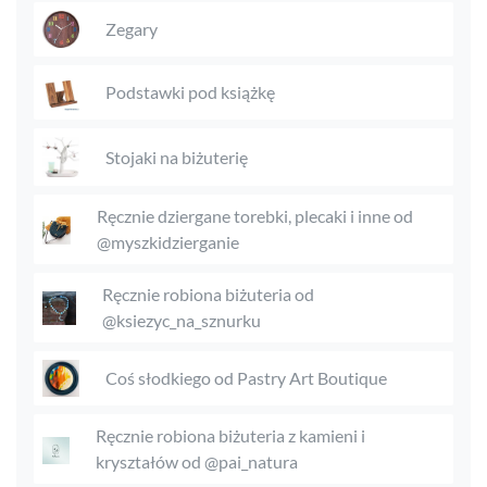
Zegary
Podstawki pod książkę
Stojaki na biżuterię
Ręcznie dziergane torebki, plecaki i inne od
@myszkidzierganie
Ręcznie robiona biżuteria od
@ksiezyc_na_sznurku
Coś słodkiego od Pastry Art Boutique
Ręcznie robiona biżuteria z kamieni i
kryształów od @pai_natura