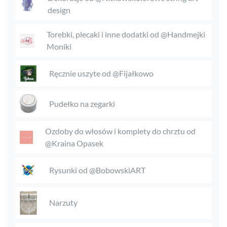
design
Torebki, plecaki i inne dodatki od @Handmejki
Moniki
Ręcznie uszyte od @Fijałkowo
Pudełko na zegarki
Ozdoby do włosów i komplety do chrztu od
@Kraina Opasek
Rysunki od @BobowskiART
Narzuty