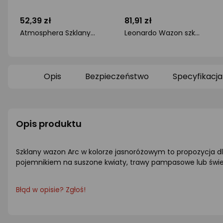
52,39 zł
81,91 zł
Atmosphera Szklany wazon SINGLE, 3 sztuki w komplecie
Leonardo Wazon szklany h 11cm fiolet POESIA - Leonardo
ocena
ocena
produktu
produktu
0/5
0/5
gwiazdki
gwiazdki
Opis
Bezpieczeństwo
Specyfikacja
Opis produktu
Szklany wazon Arc w kolorze jasnoróżowym to propozycja d
pojemnikiem na suszone kwiaty, trawy pampasowe lub świe
Błąd w opisie? Zgłoś!