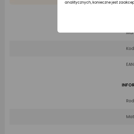
analitycznych, konieczne jest zaakce
PROD
Mar
Kod
EAN
INFO
Rod
Mat