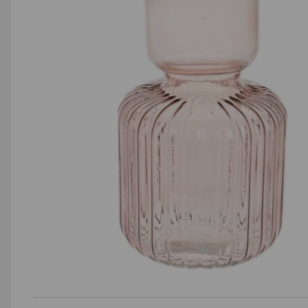
AGD małe
Dom i ogród
Biuro i firma
Sport i turystyka
Zabawki i dziecko
Uroda i zdrowie
Supermarket
Strefa marek