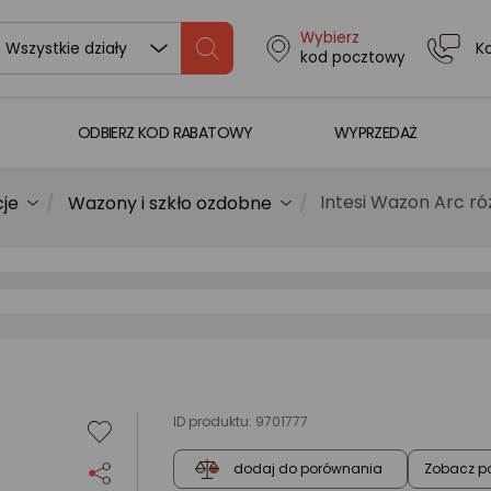
Wybierz
K
Wszystkie działy
kod pocztowy
ODBIERZ KOD RABATOWY
WYPRZEDAŻ
Intesi Wazon Arc ró
cje
Wazony i szkło ozdobne
ID produktu:
9701777
Zobacz p
dodaj do porównania