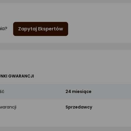
nia?
Zapytaj Ekspertów
NKI GWARANCJI
ść
24 miesiące
warancji
Sprzedawcy