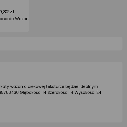
0,82 zł
140,99 zł
140,9
Leonardo Wazon Solifleur 16 sat. Novara
Leonardo Wazon szklany h 23cm szary POESIA -
cena
ocena
ocena
oduktu
produktu
produ
5
0/5
0/5
iazdki
gwiazdki
gwiazd
ikaty wazon o ciekawej teksturze będzie idealnym
85760430 Głębokość: 14 Szerokość: 14 Wysokość: 24