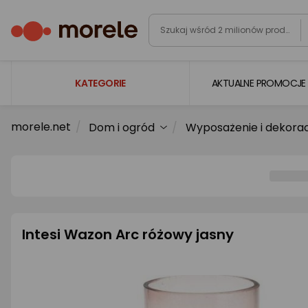
KATEGORIE
AKTUALNE PROMOCJE
morele.net
Dom i ogród
Wyposażenie i dekora
Laptopy
Komputery
Podzespoły komputerowe
Gaming
Smartfony i smartwatche
Intesi Wazon Arc różowy jasny
Telewizory i audio
Foto i kamery
AGD duże