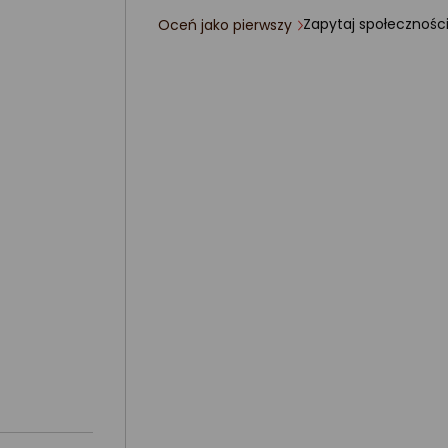
Zapytaj społecznośc
Oceń jako pierwszy
ocena
produktu
0/5
gwiazdki