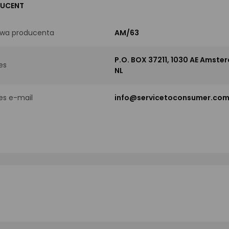
UCENT
wa producenta
AM/63
P.O. BOX 37211, 1030 AE Amste
es
NL
es e-mail
info@servicetoconsumer.co