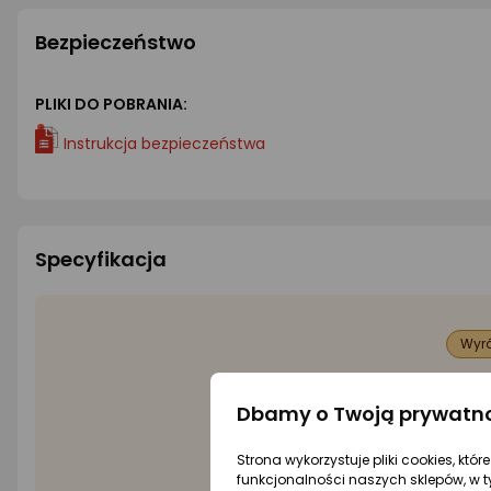
Bezpieczeństwo
PLIKI DO POBRANIA:
Instrukcja bezpieczeństwa
Specyfikacja
Wyró
Mat
Dbamy o Twoją prywatn
Rod
Strona wykorzystuje pliki cookies, któ
funkcjonalności naszych sklepów, w t