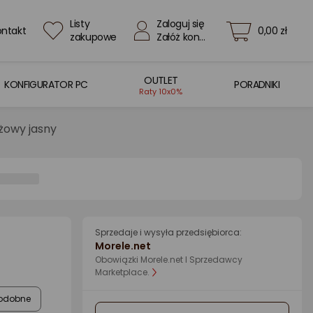
Listy
Zaloguj się
ontakt
0,00 zł
zakupowe
Załóż konto
OUTLET
KONFIGURATOR PC
PORADNIKI
Raty 10x0%
żowy jasny
Sprzedaje i wysyła przedsiębiorca:
Morele.net
Obowiązki Morele.net I Sprzedawcy
Marketplace.
odobne