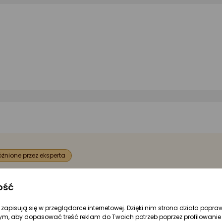
żnione przez eksperta
eriał
Szklane
ość
zaj
Wazony
re zapisują się w przeglądarce internetowej. Dzięki nim strona działa popra
ym, aby dopasować treść reklam do Twoich potrzeb poprzez profilowanie 