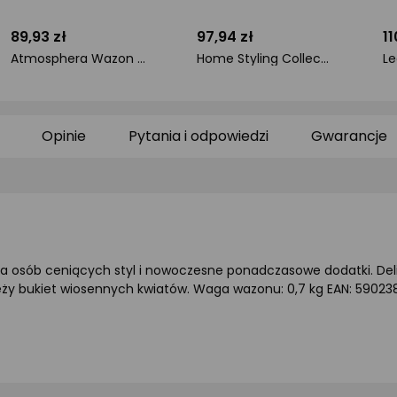
89,93 zł
97,94 zł
11
Atmosphera Wazon szklany kwiatek NOELI, wys. 25,5 cm
Home Styling Collection Wąski wazon szklany, Ø 20 x 50 cm
ocena
ocena
o
produktu
produktu
pr
0/5
0/5
0/
gwiazdki
gwiazdki
gw
Opinie
Pytania i odpowiedzi
Gwarancje
la osób ceniących styl i nowoczesne ponadczasowe dodatki. Del
ży bukiet wiosennych kwiatów. Waga wazonu: 0,7 kg EAN: 59023