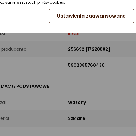
ptowanie wszystkich plików cookies.
Ustawienia zaawansowane
UKT
ka
Intesi
 producenta
256692 [17228882]
5902385760430
RMACJE PODSTAWOWE
zaj
Wazony
eriał
Szklane