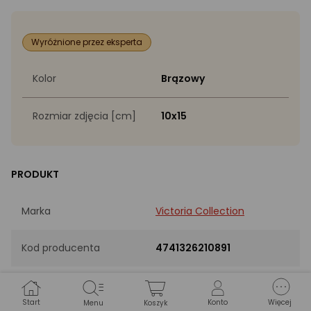
Wyróżnione przez eksperta
Kolor
Brązowy
Rozmiar zdjęcia [cm]
10x15
PRODUKT
Marka
Victoria Collection
Kod producenta
4741326210891
EAN
4741326210891
Start
Konto
Więcej
Menu
Koszyk