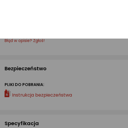
Zamów teraz, aby cieszyć się elegancką dekoracją,
która podkreśli Twoje wspomnienia! Idealna do
każdego wnętrza – dostępna już dziś na Morele!
Błąd w opisie? Zgłoś!
Bezpieczeństwo
PLIKI DO POBRANIA:
Instrukcja bezpieczeństwa
Specyfikacja