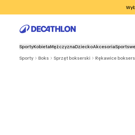
Przejdź do wyszukiwania
Przejdź do treści
Przejdź d
Wybi
Sporty
Kobieta
Mężczyzna
Dziecko
Akcesoria
Sportsw
Sporty
Boks
Sprzęt bokserski
Rękawice boksers