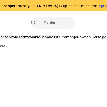
o stopki
erz sport na raty 0% ( RRSO=0%) i zapłać za 3 miesiące.
Sprawdź
Spr
S
ear
Zdrowie i odżywianie
Second Life
Promocje
Nowości
Karta p
kie