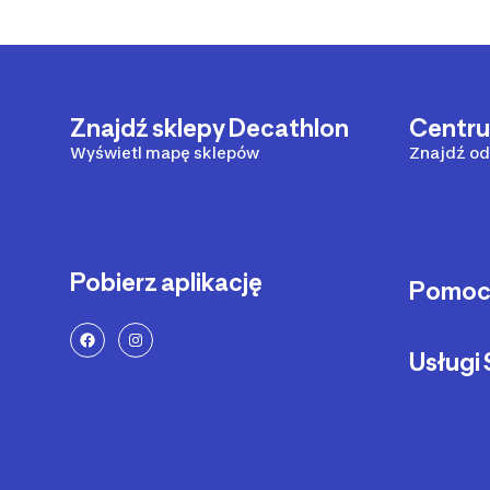
Znajdź sklepy Decathlon
Centr
Wyświetl mapę sklepów
Znajdź od
Pobierz aplikację
Pomo
Sposoby 
Usług
Dostawa 
Zwrot pr
Serwis ro
Status za
Serwis hul
Zadzwoń 
Części z