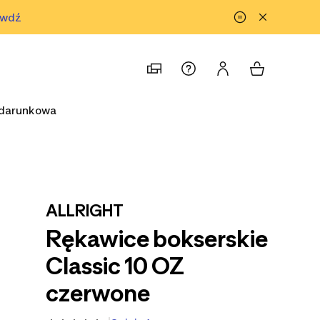
awdź
prawdź
odarunkowa
ALLRIGHT
Rękawice bokserskie
Classic 10 OZ
czerwone