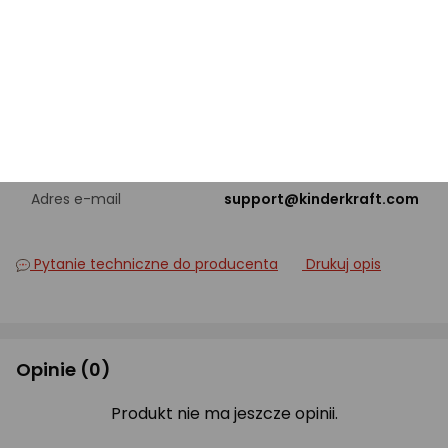
PRODUCENT
Nazwa producenta
4kraft sp. z o.o.
ul. Tatrzańska 1/5, 60-413
Adres
Poznań, PL
Adres e-mail
support@kinderkraft.com
Pytanie techniczne do producenta
Drukuj opis
Opinie
(0)
Produkt nie ma jeszcze opinii.