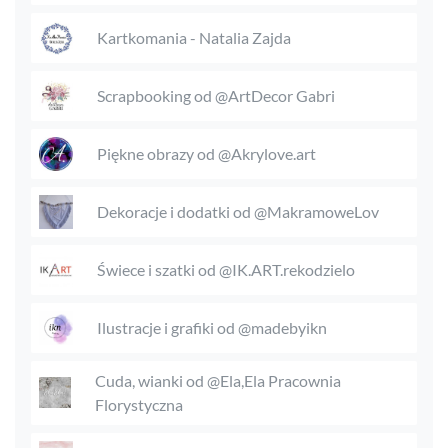
Kartkomania - Natalia Zajda
Scrapbooking od @ArtDecor Gabri
Piękne obrazy od @Akrylove.art
Dekoracje i dodatki od @MakramoweLov
Świece i szatki od @IK.ART.rekodzielo
Ilustracje i grafiki od @madebyikn
Cuda, wianki od @Ela,Ela Pracownia
Florystyczna