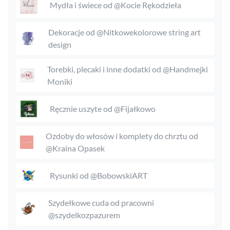
Mydła i świece od @Kocie Rękodzieła
Dekoracje od @Nitkowekolorowe string art
design
Torebki, plecaki i inne dodatki od @Handmejki
Moniki
Ręcznie uszyte od @Fijałkowo
Ozdoby do włosów i komplety do chrztu od
@Kraina Opasek
Rysunki od @BobowskiART
Szydełkowe cuda od pracowni
@szydelkozpazurem