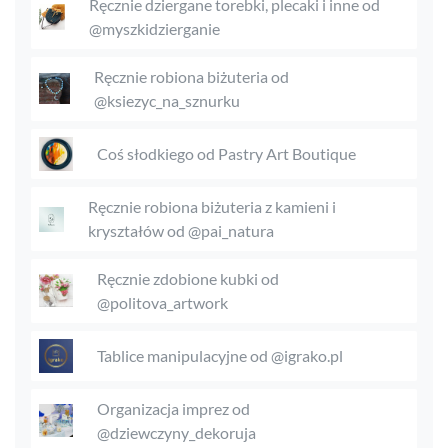
Ręcznie dziergane torebki, plecaki i inne od
@myszkidzierganie
Ręcznie robiona biżuteria od
@ksiezyc_na_sznurku
Coś słodkiego od Pastry Art Boutique
Ręcznie robiona biżuteria z kamieni i
kryształów od @pai_natura
Ręcznie zdobione kubki od
@politova_artwork
Tablice manipulacyjne od @igrako.pl
Organizacja imprez od
@dziewczyny_dekoruja