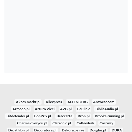
Akces-markt.pl
Aliexpress
ALTENBERG
Answear.com
Armodo.pl
Arturo Vicci
AVG.pl
BeClinic
BibliaAudio.pl
Bitdefender.pl
BonPrix.pl
Braccatta
Bron.pl
Brooks-running.pl
Charmelovesyou.pl
Clatronic.pl
Coffeedesk
Costway
Decathlon.pl
Decoratore.pl
Dekoracje irys
Douglas.pl
DUKA