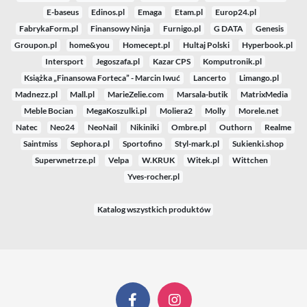
E-baseus
Edinos.pl
Emaga
Etam.pl
Europ24.pl
FabrykaForm.pl
Finansowy Ninja
Furnigo.pl
G DATA
Genesis
Groupon.pl
home&you
Homecept.pl
Hultaj Polski
Hyperbook.pl
Intersport
Jegoszafa.pl
Kazar CPS
Komputronik.pl
Książka „Finansowa Forteca” - Marcin Iwuć
Lancerto
Limango.pl
Madnezz.pl
Mall.pl
MarieZelie.com
Marsala-butik
MatrixMedia
Meble Bocian
MegaKoszulki.pl
Moliera2
Molly
Morele.net
Natec
Neo24
NeoNail
Nikiniki
Ombre.pl
Outhorn
Realme
Saintmiss
Sephora.pl
Sportofino
Styl-mark.pl
Sukienki.shop
Superwnetrze.pl
Velpa
W.KRUK
Witek.pl
Wittchen
Yves-rocher.pl
Katalog wszystkich produktów