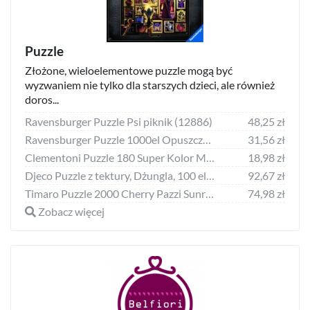
Puzzle
Złożone, wieloelementowe puzzle mogą być
wyzwaniem nie tylko dla starszych dzieci, ale również
doros...
Ravensburger Puzzle Psi piknik (12886)
48,25 zł
Ravensburger Puzzle 1000el Opuszczony sklep 169726 RAVENSBURGER
31,56 zł
Clementoni Puzzle 180 Super Kolor Marvel Strażnicy Galaktyki
18,98 zł
Djeco Puzzle z tektury, Dżungla, 100 elementów
92,67 zł
Timaro Puzzle 2000 Cherry Pazzi Sunrise by the sea 50002
74,98 zł
Zobacz więcej