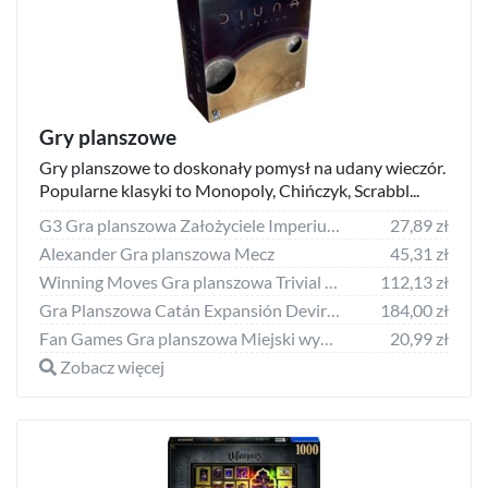
Gry planszowe
Gry planszowe to doskonały pomysł na udany wieczór.
Popularne klasyki to Monopoly, Chińczyk, Scrabbl...
G3 Gra planszowa Założyciele Imperium
27,89 zł
Alexander Gra planszowa Mecz
45,31 zł
Winning Moves Gra planszowa Trivial Pursuit Domówka Ultimate
112,13 zł
Gra Planszowa Catán Expansión Devir Mercaderes y Bárbaros (ES)
184,00 zł
Fan Games Gra planszowa Miejski wyścig i Misja wojskowa
20,99 zł
Zobacz więcej