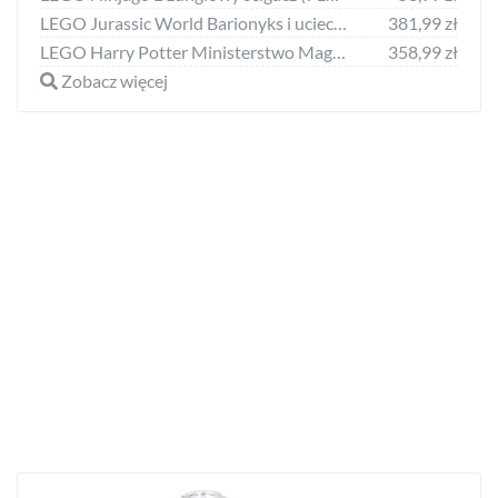
LEGO Jurassic World Barionyks i ucieczka łodzią (76942)
381,99 zł
LEGO Harry Potter Ministerstwo Magii (76403)
358,99 zł
Zobacz więcej