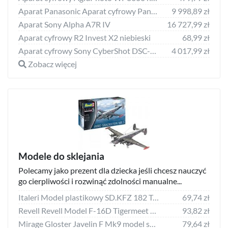
Aparat Panasonic Aparat cyfrowy Panasonic Lumix DC-S5 + ob. 20-60
9 998,89 zł
Aparat Sony Alpha A7R IV
16 727,99 zł
Aparat cyfrowy R2 Invest X2 niebieski
68,99 zł
Aparat cyfrowy Sony CyberShot DSC-RX100 VA czarny
4 017,99 zł
Zobacz więcej
Modele do sklejania
Polecamy jako prezent dla dziecka jeśli chcesz nauczyć
go cierpliwości i rozwinąć zdolności manualne...
Italeri Model plastikowy SD.KFZ 182 Tygrys II
69,74 zł
Revell Revell Model F-16D Tigermeet 2014 Lockheed Martin
93,82 zł
Mirage Gloster Javelin F Mk9 model set (872093)
79,64 zł