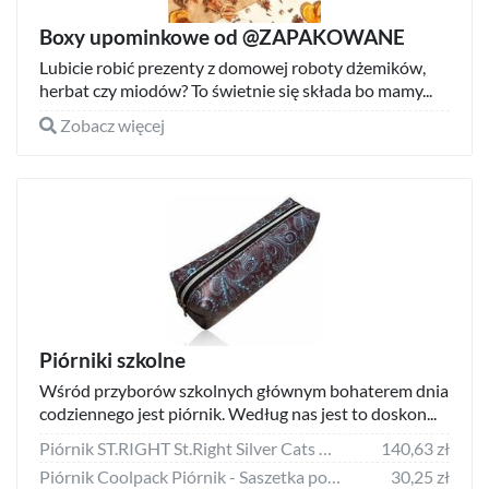
Boxy upominkowe od @ZAPAKOWANE
Lubicie robić prezenty z domowej roboty dżemików,
herbat czy miodów? To świetnie się składa bo mamy...
Zobacz więcej
Piórniki szkolne
Wśród przyborów szkolnych głównym bohaterem dnia
codziennego jest piórnik. Według nas jest to doskon...
Piórnik ST.RIGHT St.Right Silver Cats 3-komorowy BP26
140,63 zł
Piórnik Coolpack Piórnik - Saszetka podwójna Primus (85158CP)
30,25 zł