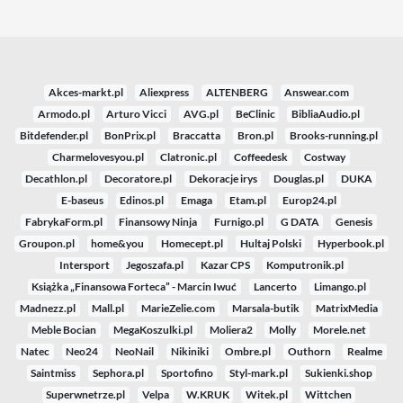
Akces-markt.pl
Aliexpress
ALTENBERG
Answear.com
Armodo.pl
Arturo Vicci
AVG.pl
BeClinic
BibliaAudio.pl
Bitdefender.pl
BonPrix.pl
Braccatta
Bron.pl
Brooks-running.pl
Charmelovesyou.pl
Clatronic.pl
Coffeedesk
Costway
Decathlon.pl
Decoratore.pl
Dekoracje irys
Douglas.pl
DUKA
E-baseus
Edinos.pl
Emaga
Etam.pl
Europ24.pl
FabrykaForm.pl
Finansowy Ninja
Furnigo.pl
G DATA
Genesis
Groupon.pl
home&you
Homecept.pl
Hultaj Polski
Hyperbook.pl
Intersport
Jegoszafa.pl
Kazar CPS
Komputronik.pl
Książka „Finansowa Forteca” - Marcin Iwuć
Lancerto
Limango.pl
Madnezz.pl
Mall.pl
MarieZelie.com
Marsala-butik
MatrixMedia
Meble Bocian
MegaKoszulki.pl
Moliera2
Molly
Morele.net
Natec
Neo24
NeoNail
Nikiniki
Ombre.pl
Outhorn
Realme
Saintmiss
Sephora.pl
Sportofino
Styl-mark.pl
Sukienki.shop
Superwnetrze.pl
Velpa
W.KRUK
Witek.pl
Wittchen