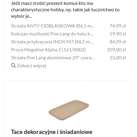
Jeśli masz zrobić prezent komuś kto ma
charakterystyczne hobby, np. takie jak łucznictwo to
wybór je...
Strzała ANTY-ODBLASKOWA Ø6,5 mm 130 cm do kuszy do łowiectwa podwodnego
74,99 zł
Kołczan myśliwski Poe Lang do łuku kamuflaż (B10003B-AC)
59,90 zł
Strzała przykręcana INOX M7 Ø6,5 mm 115 cm do kuszy do łowiectwa podwodnego
84,99 zł
Proca Megaline Alpha 2 (161/0002)
109,00 zł
Strzała Poe Lang aluminiowa 29" szara 1816 (D-017)
15,00 zł
Zobacz więcej
Tace dekoracyjne i śniadaniowe