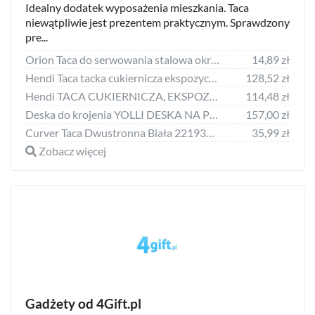
Idealny dodatek wyposażenia mieszkania. Taca
niewątpliwie jest prezentem praktycznym. Sprawdzony
pre...
Orion Taca do serwowania stalowa okrągła talerz 21 cm uniwersalny
14,89 zł
Hendi Taca tacka cukiernicza ekspozycyjna czarna 600x400x(H)20mm
128,52 zł
Hendi TACA CUKIERNICZA, EKSPOZYCYJNA, ALUMINIUM 600X400 ZŁOTA 808573
114,48 zł
Deska do krojenia YOLLI DESKA NA PRZEKĄSKI DREWNIANA TACA DO SERWOWANIA
157,00 zł
Curver Taca Dwustronna Biała 221935 Curver CURVER
35,99 zł
Zobacz więcej
Gadżety od 4Gift.pl