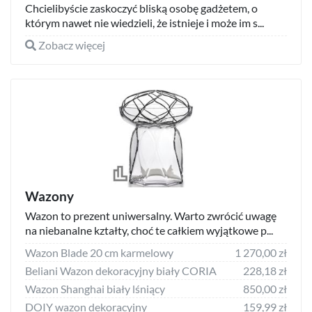
Chcielibyście zaskoczyć bliską osobę gadżetem, o
którym nawet nie wiedzieli, że istnieje i może im s...
Zobacz więcej
Wazony
Wazon to prezent uniwersalny. Warto zwrócić uwagę
na niebanalne kztałty, choć te całkiem wyjątkowe p...
Wazon Blade 20 cm karmelowy
1 270,00 zł
Beliani Wazon dekoracyjny biały CORIA
228,18 zł
Wazon Shanghai biały lśniący
850,00 zł
DOIY wazon dekoracyjny
159,99 zł