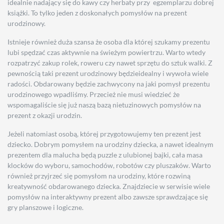
idealnie nadający się do kawy czy herbaty przy egzemplarzu dobrej
książki. To tylko jeden z doskonałych pomysłów na prezent
urodzinowy.
Istnieje również duża szansa że osoba dla której szukamy prezentu
lubi spędzać czas aktywnie na świeżym powiertrzu. Warto wtedy
rozpatrzyć zakup rolek, roweru czy nawet sprzętu do sztuk walki. Z
pewnością taki prezent urodzinowy będzieidealny i wywoła wiele
radości. Obdarowany będzie zachwycony na jaki pomysł prezentu
urodzinowego wpadliśmy. Przecież nie musi wiedzieć że
wspomagaliście się już naszą bazą nietuzinowych pomysłów na
prezent z okazji urodzin.
Jeżeli natomiast osobą, której przygotowujemy ten prezent jest
dziecko. Dobrym pomysłem na urodziny dziecka, a nawet idealnym
prezentem dla malucha będą puzzle z ulubionej bajki, cała masa
klocków do wyboru, samochodów, robotów czy pluszaków. Warto
również przyjrzeć się pomysłom na urodziny, które rozwiną
kreatywność obdarowanego dziecka. Znajdziecie w serwisie wiele
pomysłów na interaktywny prezent albo zawsze sprawdzające się
gry planszowe i logiczne.