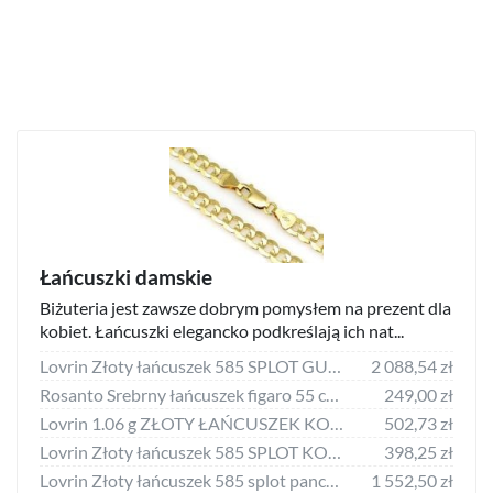
Łańcuszki damskie
Biżuteria jest zawsze dobrym pomysłem na prezent dla
kobiet. Łańcuszki elegancko podkreślają ich nat...
Lovrin Złoty łańcuszek 585 SPLOT GUCCI Z BLASZKAMI 45cm 4,35g
2 088,54 zł
Rosanto Srebrny łańcuszek figaro 55 cm 925
249,00 zł
Lovrin 1.06 g ZŁOTY ŁAŃCUSZEK KOSTKA 585 PEŁNE ZŁOTO 45 CM PREZENT
502,73 zł
Lovrin Złoty łańcuszek 585 SPLOT KOSTKA 40CM 0,77g
398,25 zł
Lovrin Złoty łańcuszek 585 splot pancerka z nacięciem 60 cm 3,24 g
1 552,50 zł