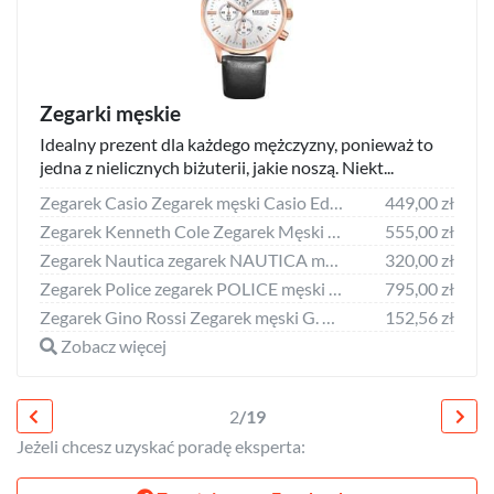
Zegarki męskie
Idealny prezent dla każdego mężczyzny, ponieważ to
jedna z nielicznych biżuterii, jakie noszą. Niekt...
Zegarek Casio Zegarek męski Casio Edifice EFV-C110D-2AVEF
449,00 zł
Zegarek Kenneth Cole Zegarek Męski Kenneth Cole 10023868 (50 mm)
555,00 zł
Zegarek Nautica zegarek NAUTICA męski A11107G (44MM) NoSize
320,00 zł
Zegarek Police zegarek POLICE męski R1451277002 (47MM) NoSize
795,00 zł
Zegarek Gino Rossi Zegarek męski G. Rossi DARTO E11652A6-6F3
152,56 zł
Zobacz więcej
2
/19
Jeżeli chcesz uzyskać poradę eksperta: