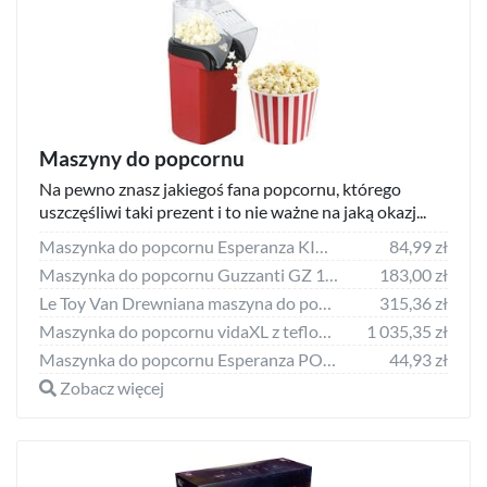
Maszyny do popcornu
Na pewno znasz jakiegoś fana popcornu, którego
uszczęśliwi taki prezent i to nie ważne na jaką okazj...
Maszynka do popcornu Esperanza KICK EKP007
84,99 zł
Maszynka do popcornu Guzzanti GZ 130A
183,00 zł
Le Toy Van Drewniana maszyna do popcornu zabawka Le Toy Van
315,36 zł
Maszynka do popcornu vidaXL z teflonowym pojemnikiem 51058
1 035,35 zł
Maszynka do popcornu Esperanza POP EKP006
44,93 zł
Zobacz więcej