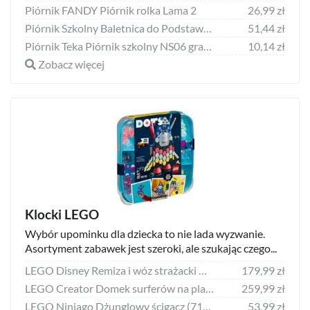
Piórnik FANDY Piórnik rolka Lama 2
26,99 zł
Piórnik Szkolny Baletnica do Podstawówki dla Dziewczynki Tancerka [PWJBL11]
51,44 zł
Piórnik Teka Piórnik szkolny NS06 granatowy
10,14 zł
Zobacz więcej
Klocki LEGO
Wybór upominku dla dziecka to nie lada wyzwanie.
Asortyment zabawek jest szeroki, ale szukając czego...
LEGO Disney Remiza i wóz strażacki Myszki Miki i przyjaciół (10776)
179,99 zł
LEGO Creator Domek surferów na plaży (31118)
259,99 zł
LEGO Ninjago Dżunglowy ścigacz (71700)
53,99 zł