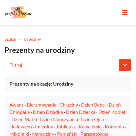
Szukaj
Urodziny
Prezenty na urodziny
Filtruj
Prezenty na okazję: Urodziny
Awans
·
Bierzmowanie
·
Chrzciny
·
Dzień Babci
·
Dzień
Chłopaka
·
Dzień Dziadka
·
Dzień Dziecka
·
Dzień Kobiet
·
Dzień Matki
·
Dzień Nauczyciela
·
Dzień Ojca
·
Halloween
·
Imieniny
·
Jubileusz
·
Kawalerski
·
Komunia
·
Mikołajki
·
Narodziny
·
Panieński
·
Parapetówka
·