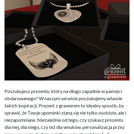
Poszukujesz prezentu, który na długo zapadnie w pamięci
obdarowanego? W naszym serwisie poszukujemy własnie
takich inspiracji. Prezent z grawerem to idealny sposób, by
sprawić, że Twoje upominki staną się nie tylko osobiste, ale i
niezapomniane. Niezależnie od tego, czy szukasz prezentu
dla niej, dla niego, czy też dla wnuków, personalizacja przez