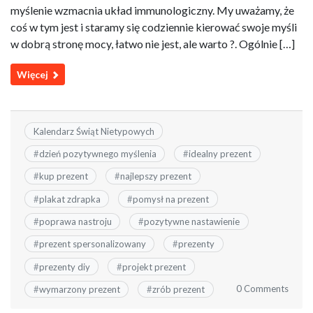
myślenie wzmacnia układ immunologiczny. My uważamy, że
coś w tym jest i staramy się codziennie kierować swoje myśli
w dobrą stronę mocy, łatwo nie jest, ale warto ?. Ogólnie […]
Więcej
Kalendarz Świąt Nietypowych
#
dzień pozytywnego myślenia
#
idealny prezent
#
kup prezent
#
najlepszy prezent
#
plakat zdrapka
#
pomysł na prezent
#
poprawa nastroju
#
pozytywne nastawienie
#
prezent spersonalizowany
#
prezenty
#
prezenty diy
#
projekt prezent
0 Comments
#
wymarzony prezent
#
zrób prezent