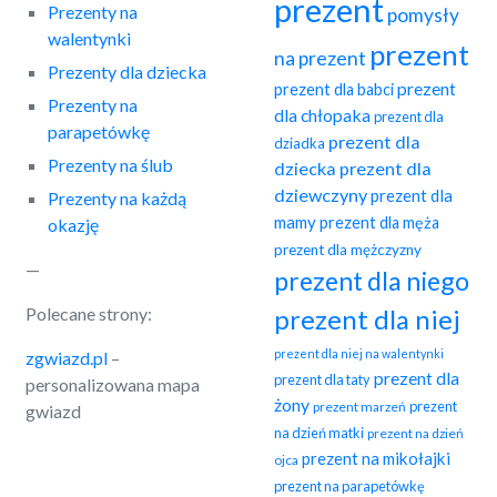
prezent
Prezenty na
pomysły
walentynki
prezent
na prezent
Prezenty dla dziecka
prezent
prezent dla babci
Prezenty na
dla chłopaka
prezent dla
parapetówkę
prezent dla
dziadka
Prezenty na ślub
dziecka
prezent dla
dziewczyny
prezent dla
Prezenty na każdą
mamy
prezent dla męża
okazję
prezent dla mężczyzny
—
prezent dla niego
Polecane strony:
prezent dla niej
prezent dla niej na walentynki
zgwiazd.pl
–
prezent dla
prezent dla taty
personalizowana mapa
żony
prezent
prezent marzeń
gwiazd
na dzień matki
prezent na dzień
prezent na mikołajki
ojca
prezent na parapetówkę