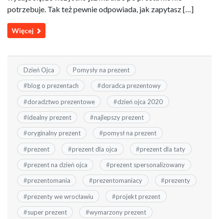
potrzebuje. Tak też pewnie odpowiada, jak zapytasz […]
Więcej
Dzień Ojca
Pomysły na prezent
#
blog o prezentach
#
doradca prezentowy
#
doradztwo prezentowe
#
dzień ojca 2020
#
idealny prezent
#
najlepszy prezent
#
oryginalny prezent
#
pomysł na prezent
#
prezent
#
prezent dla ojca
#
prezent dla taty
#
prezent na dzień ojca
#
prezent spersonalizowany
#
prezentomania
#
prezentomaniacy
#
prezenty
#
prezenty we wrocławiu
#
projekt prezent
#
super prezent
#
wymarzony prezent