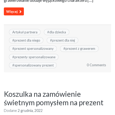
grawerowanie dodaje wyjątkowego charakteru […]
Więcej
Artykuł partnera
#
dla dziecka
#
prezent dla niego
#
prezent dla niej
#
prezent spersonalizowany
#
prezent z grawerem
#
prezenty spersonalizowane
0 Comments
#
spersonalizowany prezent
Koszulka na zamówienie
świetnym pomysłem na prezent
Dodane
2 grudnia, 2022