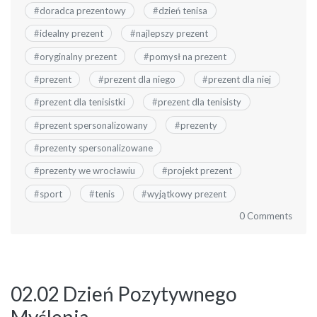
#
doradca prezentowy
#
dzień tenisa
#
idealny prezent
#
najlepszy prezent
#
oryginalny prezent
#
pomysł na prezent
#
prezent
#
prezent dla niego
#
prezent dla niej
#
prezent dla tenisistki
#
prezent dla tenisisty
#
prezent spersonalizowany
#
prezenty
#
prezenty spersonalizowane
#
prezenty we wrocławiu
#
projekt prezent
#
sport
#
tenis
#
wyjątkowy prezent
0 Comments
02.02 Dzień Pozytywnego