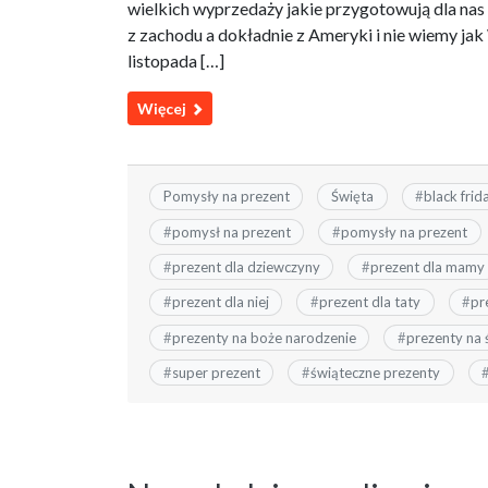
wielkich wyprzedaży jakie przygotowują dla nas s
z zachodu a dokładnie z Ameryki i nie wiemy jak
listopada […]
Więcej
Pomysły na prezent
Święta
#
black frid
#
pomysł na prezent
#
pomysły na prezent
#
prezent dla dziewczyny
#
prezent dla mamy
#
prezent dla niej
#
prezent dla taty
#
pr
#
prezenty na boże narodzenie
#
prezenty na 
#
super prezent
#
świąteczne prezenty