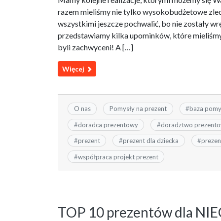
razem mieliśmy nie tylko wysokobudżetowe zlecen
wszystkimi jeszcze pochwalić, bo nie zostały wr
przedstawiamy kilka upominków, które mieliśmy 
byli zachwyceni! A […]
Więcej
O nas
Pomysły na prezent
#
baza pomy
#
doradca prezentowy
#
doradztwo prezent
#
prezent
#
prezent dla dziecka
#
prezent
#
współpraca projekt prezent
TOP 10 prezentów dla NI