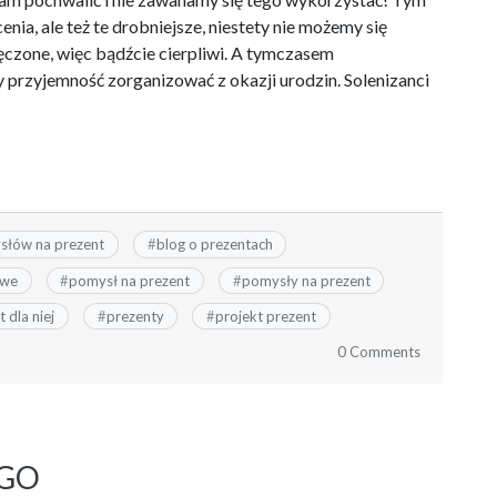
ia, ale też te drobniejsze, niestety nie możemy się
ęczone, więc bądźcie cierpliwi. A tymczasem
przyjemność zorganizować z okazji urodzin. Solenizanci
słów na prezent
#
blog o prezentach
owe
#
pomysł na prezent
#
pomysły na prezent
 dla niej
#
prezenty
#
projekt prezent
0 Comments
EGO