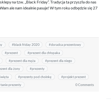
klepy na tzw. „Black Friday”. Tradycja ta przyszła do nas
 Wam ale nam idealnie pasuje! W tym roku odbędzie się 27
ay
#
black friday 2020
#
doradca prezentowy
#
prezent
#
prezent dla chłopaka
#
prezent dla męża
#
prezent dla niego
ezent dla żony
#
prezenty
święta
#
prezenty pod choinkę
#
projekt prezent
0 Comments
#
tanie prezenty