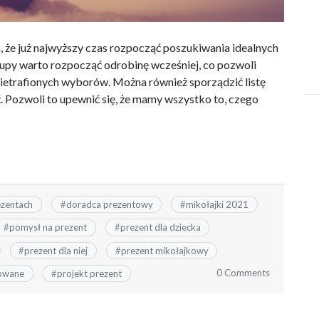
, że już najwyższy czas rozpocząć poszukiwania idealnych
py warto rozpocząć odrobinę wcześniej, co pozwoli
 nietrafionych wyborów. Można również sporządzić listę
. Pozwoli to upewnić się, że mamy wszystko to, czego
ezentach
#
doradca prezentowy
#
mikołajki 2021
#
pomysł na prezent
#
prezent dla dziecka
#
prezent dla niej
#
prezent mikołajkowy
0 Comments
zowane
#
projekt prezent