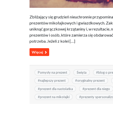
Zbliżający się grudzień nieuchronnie przypomina
prezentów mikołajkowych i gwiazdkowych. Zaku
uniknąć gorączkowej krzątaniny i, w rezultacie,
prezentów i osób, które zamierza się obdarować
potrzeba. Jeżeli z kolei […]
Więcej
Pomysły na prezent
Święta
#
blog o pr
#
najlepszy prezent
#
oryginalny prezent
#
prezent dla nastolatka
#
prezent dla niego
#
prezent na mikołajki
#
prezenty spersonali