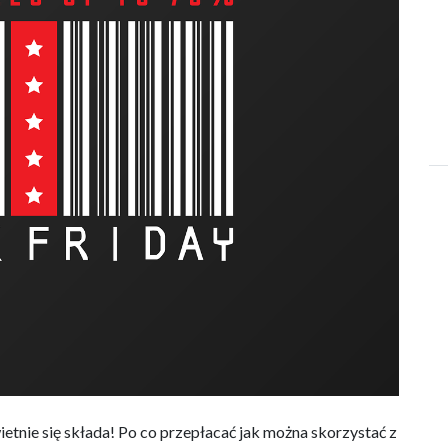
etnie się składa! Po co przepłacać jak można skorzystać z