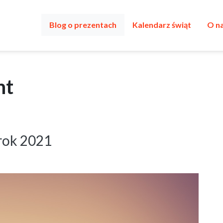
Blog o prezentach
Kalendarz świąt
O n
nt
 rok 2021