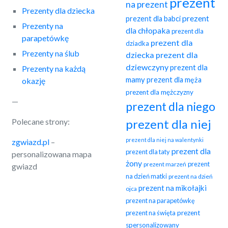
prezent
na prezent
Prezenty dla dziecka
prezent
prezent dla babci
Prezenty na
dla chłopaka
prezent dla
parapetówkę
prezent dla
dziadka
Prezenty na ślub
dziecka
prezent dla
dziewczyny
prezent dla
Prezenty na każdą
mamy
prezent dla męża
okazję
prezent dla mężczyzny
—
prezent dla niego
Polecane strony:
prezent dla niej
prezent dla niej na walentynki
zgwiazd.pl
–
prezent dla
prezent dla taty
personalizowana mapa
żony
prezent
prezent marzeń
gwiazd
na dzień matki
prezent na dzień
prezent na mikołajki
ojca
prezent na parapetówkę
prezent na święta
prezent
spersonalizowany