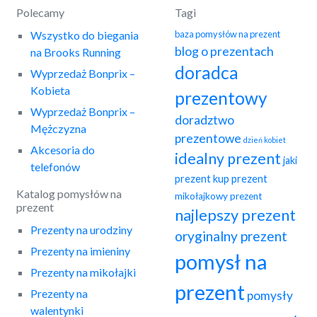
Polecamy
Tagi
Wszystko do biegania
baza pomysłów na prezent
blog o prezentach
na Brooks Running
doradca
Wyprzedaż Bonprix –
Kobieta
prezentowy
Wyprzedaż Bonprix –
doradztwo
Mężczyzna
prezentowe
dzień kobiet
Akcesoria do
idealny prezent
jaki
telefonów
prezent
kup prezent
Katalog pomysłów na
mikołajkowy prezent
prezent
najlepszy prezent
Prezenty na urodziny
oryginalny prezent
Prezenty na imieniny
pomysł na
Prezenty na mikołajki
prezent
Prezenty na
pomysły
walentynki