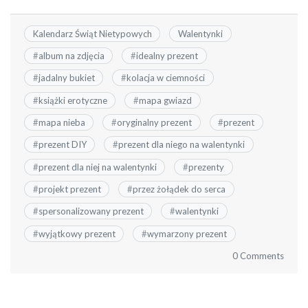
Kalendarz Świąt Nietypowych
Walentynki
#
album na zdjęcia
#
idealny prezent
#
jadalny bukiet
#
kolacja w ciemności
#
książki erotyczne
#
mapa gwiazd
#
mapa nieba
#
oryginalny prezent
#
prezent
#
prezent DIY
#
prezent dla niego na walentynki
#
prezent dla niej na walentynki
#
prezenty
#
projekt prezent
#
przez żołądek do serca
#
spersonalizowany prezent
#
walentynki
#
wyjątkowy prezent
#
wymarzony prezent
0 Comments