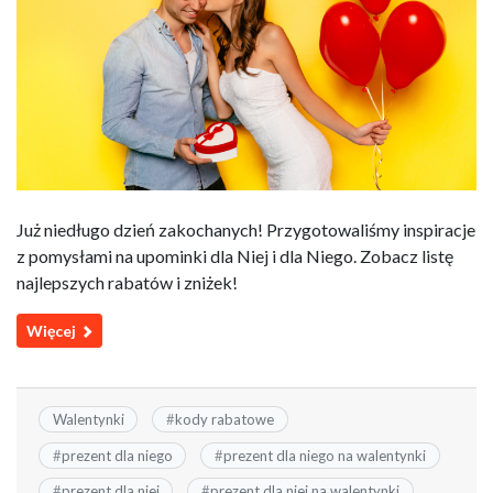
Już niedługo dzień zakochanych! Przygotowaliśmy inspiracje
z pomysłami na upominki dla Niej i dla Niego. Zobacz listę
najlepszych rabatów i zniżek!
Więcej
Walentynki
#
kody rabatowe
#
prezent dla niego
#
prezent dla niego na walentynki
#
prezent dla niej
#
prezent dla niej na walentynki