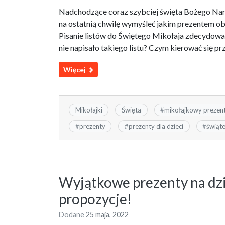
Nadchodzące coraz szybciej święta Bożego Naro
na ostatnią chwilę wymyśleć jakim prezentem ob
Pisanie listów do Świętego Mikołaja zdecydowan
nie napisało takiego listu? Czym kierować się 
Więcej
Mikołajki
Święta
#
mikołajkowy prezen
#
prezenty
#
prezenty dla dzieci
#
świąt
Wyjątkowe prezenty na dzi
propozycje!
Dodane
25 maja, 2022