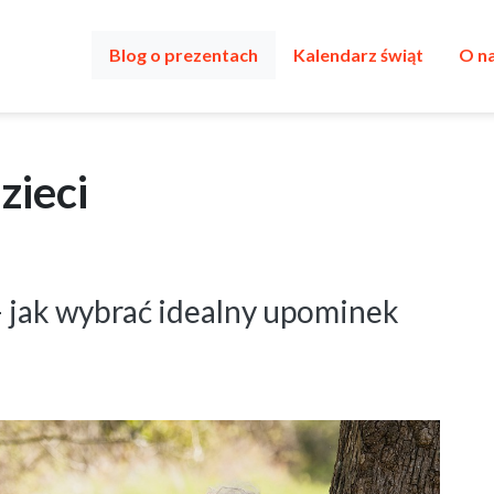
Blog o prezentach
Kalendarz świąt
O n
zieci
– jak wybrać idealny upominek