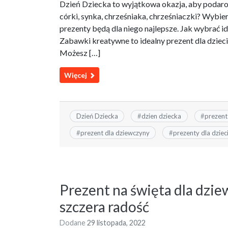
Dzień Dziecka to wyjątkowa okazja, aby podarow
córki, synka, chrześniaka, chrześniaczki? Wybie
prezenty będą dla niego najlepsze. Jak wybrać 
Zabawki kreatywne to idealny prezent dla dzieci
Możesz […]
Więcej
Dzień Dziecka
#
dzien dziecka
#
prezent
#
prezent dla dziewczyny
#
prezenty dla dziec
Prezent na święta dla dzie
szczera radość
Dodane
29 listopada, 2022