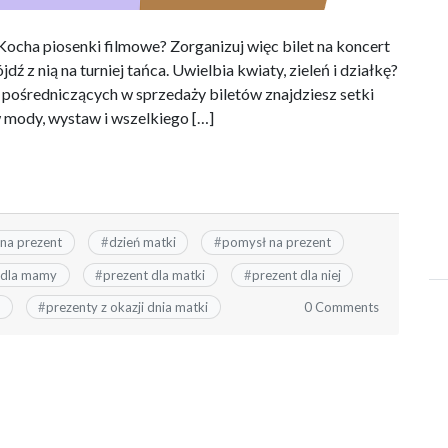
 Kocha piosenki filmowe? Zorganizuj więc bilet na koncert
ź z nią na turniej tańca. Uwielbia kwiaty, zieleń i działkę?
pośredniczących w sprzedaży biletów znajdziesz setki
w mody, wystaw i wszelkiego […]
na prezent
#
dzień matki
#
pomysł na prezent
 dla mamy
#
prezent dla matki
#
prezent dla niej
0 Comments
#
prezenty z okazji dnia matki