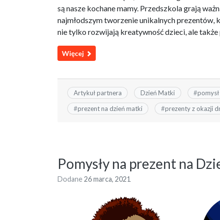
są nasze kochane mamy. Przedszkola grają ważną
najmłodszym tworzenie unikalnych prezentów, k
nie tylko rozwijają kreatywność dzieci, ale tak
Więcej
Artykuł partnera
Dzień Matki
#
pomysł 
#
prezent na dzień matki
#
prezenty z okazji d
Pomysły na prezent na Dzi
Dodane
26 marca, 2021