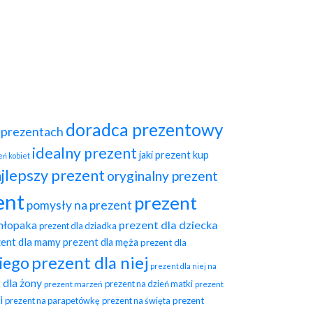
doradca prezentowy
o prezentach
idealny prezent
jaki prezent
kup
eń kobiet
jlepszy prezent
oryginalny prezent
ent
prezent
pomysły na prezent
chłopaka
prezent dla dziecka
prezent dla dziadka
zent dla mamy
prezent dla męża
prezent dla
prezent dla niej
niego
prezent dla niej na
 dla żony
prezent na dzień matki
prezent marzeń
prezent
i
prezent na parapetówkę
prezent na święta
prezent