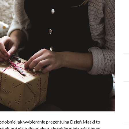
odobnie jak wybieranie prezentu na Dzień Matki to
nek był nie tylko piękny, ale także miał wyjątkowe