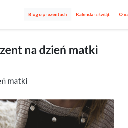
Blog o prezentach
Kalendarz świąt
O n
zent na dzień matki
eń matki