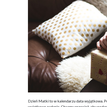
Dzień Matki to w kalendarzu data wyjątkowa. P
wyjątkowe zadanie. Chcemy przecież, aby podaru