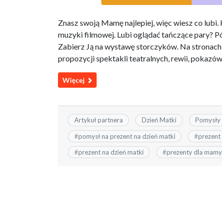
Znasz swoją Mamę najlepiej, więc wiesz co lubi.
muzyki filmowej. Lubi oglądać tańczące pary? Pójd
Zabierz Ją na wystawę storczyków. Na stronach 
propozycji spektakli teatralnych, rewii, pokazó
Więcej
Artykuł partnera
Dzień Matki
Pomysły 
#
pomysł na prezent na dzień matki
#
prezent
#
prezent na dzień matki
#
prezenty dla mamy