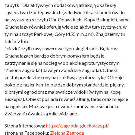
zabytki. Dla aktywnych dodatkową atrakcją okaże się
sąsiedztwo Gór Opawskich (zaledwie kilka kilometrów do
najwyższego szczytu Gór Opawskich- Kopy Biskupiej), same
Głuchołazy również oferują wiele szlaków turystycznych, w
tym na szczyt Parkowej Góry (455m. n.p.m). Znajdziemy tu
także ‘Złote
ścieżki’ czyli trasy rowerowe typu singletrack. Będąc w
Głuchołazach bardzo dobrym pomysłem będzie
zatrzymanie się na nocleg w obiekcie agroturystycznym
‘Zielona Zagroda’ (dawnym Zajeździe Zagroda). Obiekt
został przekształcony na urokliwą agroturystykę. Oferuje
pokoje z łazienkami o bardzo dobrym standardzie, piękny,
olbrzymi ogród oraz malownicze widoki (w tym na Kopę
Biskupią). Obiekt posiada również altanę, taras oraz miejsce
na ognisko. Możliwe jest również zamówienie śniadania.
Zwierzaki również są mile widziane.
Strona internetowa:
https://zagroda-glucholazy.pl/
strona na Facebooku:
Zielona Zagroda