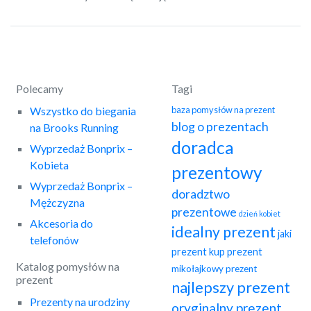
Polecamy
Tagi
Wszystko do biegania
baza pomysłów na prezent
blog o prezentach
na Brooks Running
doradca
Wyprzedaż Bonprix –
Kobieta
prezentowy
Wyprzedaż Bonprix –
doradztwo
Mężczyzna
prezentowe
dzień kobiet
Akcesoria do
idealny prezent
jaki
telefonów
prezent
kup prezent
Katalog pomysłów na
mikołajkowy prezent
prezent
najlepszy prezent
Prezenty na urodziny
oryginalny prezent