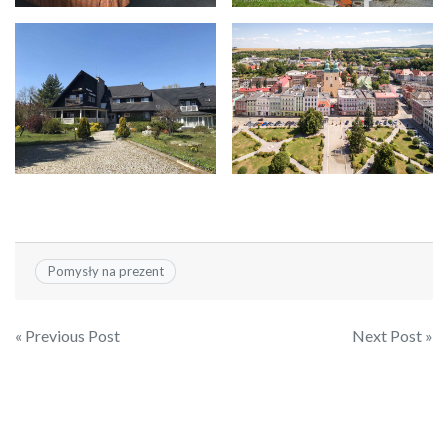
Pomysły na prezent
Zobacz
« Previous Post
Next Post »
wpisy