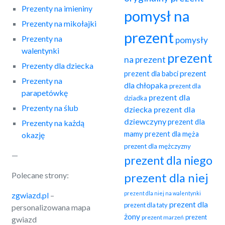
Prezenty na imieniny
pomysł na
Prezenty na mikołajki
prezent
Prezenty na
pomysły
walentynki
prezent
na prezent
Prezenty dla dziecka
prezent
prezent dla babci
Prezenty na
dla chłopaka
prezent dla
parapetówkę
prezent dla
dziadka
Prezenty na ślub
dziecka
prezent dla
dziewczyny
prezent dla
Prezenty na każdą
mamy
prezent dla męża
okazję
prezent dla mężczyzny
—
prezent dla niego
Polecane strony:
prezent dla niej
prezent dla niej na walentynki
zgwiazd.pl
–
prezent dla
prezent dla taty
personalizowana mapa
żony
prezent
prezent marzeń
gwiazd