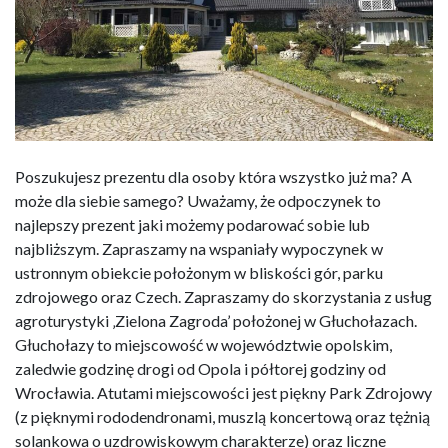
Poszukujesz prezentu dla osoby która wszystko już ma? A
może dla siebie samego? Uważamy, że odpoczynek to
najlepszy prezent jaki możemy podarować sobie lub
najbliższym. Zapraszamy na wspaniały wypoczynek w
ustronnym obiekcie położonym w bliskości gór, parku
zdrojowego oraz Czech. Zapraszamy do skorzystania z usług
agroturystyki ‚Zielona Zagroda’ położonej w Głuchołazach.
Głuchołazy to miejscowość w województwie opolskim,
zaledwie godzinę drogi od Opola i półtorej godziny od
Wrocławia. Atutami miejscowości jest piękny Park Zdrojowy
(z pięknymi rododendronami, muszlą koncertową oraz tężnią
solankowa o uzdrowiskowym charakterze) oraz liczne