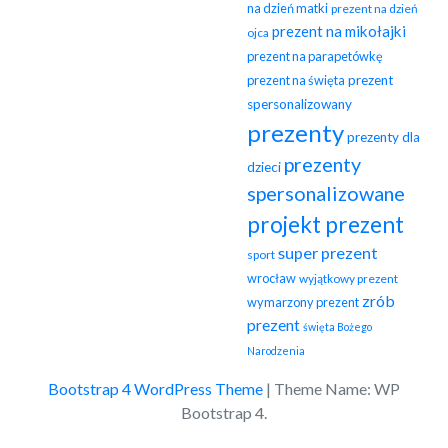
na dzień matki
prezent na dzień
prezent na mikołajki
ojca
prezent na parapetówkę
prezent na święta
prezent
spersonalizowany
prezenty
prezenty dla
prezenty
dzieci
spersonalizowane
projekt prezent
super prezent
sport
wrocław
wyjątkowy prezent
zrób
wymarzony prezent
prezent
święta Bożego
Narodzenia
Bootstrap 4 WordPress Theme
|
Theme Name: WP
Bootstrap 4.