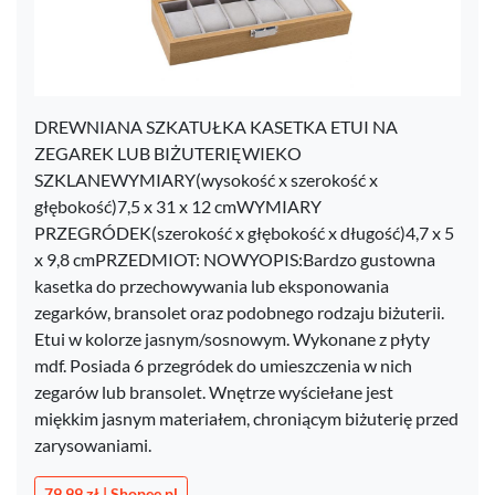
DREWNIANA SZKATUŁKA KASETKA ETUI NA
ZEGAREK LUB BIŻUTERIĘWIEKO
SZKLANEWYMIARY(wysokość x szerokość x
głębokość)7,5 x 31 x 12 cmWYMIARY
PRZEGRÓDEK(szerokość x głębokość x długość)4,7 x 5
x 9,8 cmPRZEDMIOT: NOWYOPIS:Bardzo gustowna
kasetka do przechowywania lub eksponowania
zegarków, bransolet oraz podobnego rodzaju biżuterii.
Etui w kolorze jasnym/sosnowym. Wykonane z płyty
mdf. Posiada 6 przegródek do umieszczenia w nich
zegarów lub bransolet. Wnętrze wyściełane jest
miękkim jasnym materiałem, chroniącym biżuterię przed
zarysowaniami.
79,99 zł | Shopee.pl