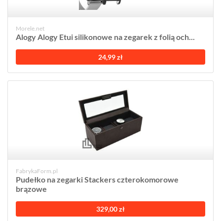
Morele.net
Alogy Alogy Etui silikonowe na zegarek z folią och...
24,99 zł
FabrykaForm.pl
Pudełko na zegarki Stackers czterokomorowe
brązowe
329,00 zł