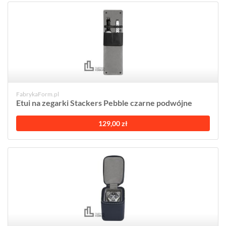
FabrykaForm.pl
Etui na zegarki Stackers Pebble czarne podwójne
129,00 zł