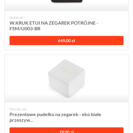
W.KRUK
W.KRUK ETUI NA ZEGAREK POTRÓJNE -
FSM/U003-BR
649,00 zł
Morele.net
Prezentowe pudełko na zegarek - eko białe
przeszyw...
19,00 zł