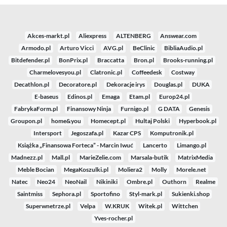
Akces-markt.pl
Aliexpress
ALTENBERG
Answear.com
Armodo.pl
Arturo Vicci
AVG.pl
BeClinic
BibliaAudio.pl
Bitdefender.pl
BonPrix.pl
Braccatta
Bron.pl
Brooks-running.pl
Charmelovesyou.pl
Clatronic.pl
Coffeedesk
Costway
Decathlon.pl
Decoratore.pl
Dekoracje irys
Douglas.pl
DUKA
E-baseus
Edinos.pl
Emaga
Etam.pl
Europ24.pl
FabrykaForm.pl
Finansowy Ninja
Furnigo.pl
G DATA
Genesis
Groupon.pl
home&you
Homecept.pl
Hultaj Polski
Hyperbook.pl
Intersport
Jegoszafa.pl
Kazar CPS
Komputronik.pl
Książka „Finansowa Forteca” - Marcin Iwuć
Lancerto
Limango.pl
Madnezz.pl
Mall.pl
MarieZelie.com
Marsala-butik
MatrixMedia
Meble Bocian
MegaKoszulki.pl
Moliera2
Molly
Morele.net
Natec
Neo24
NeoNail
Nikiniki
Ombre.pl
Outhorn
Realme
Saintmiss
Sephora.pl
Sportofino
Styl-mark.pl
Sukienki.shop
Superwnetrze.pl
Velpa
W.KRUK
Witek.pl
Wittchen
Yves-rocher.pl