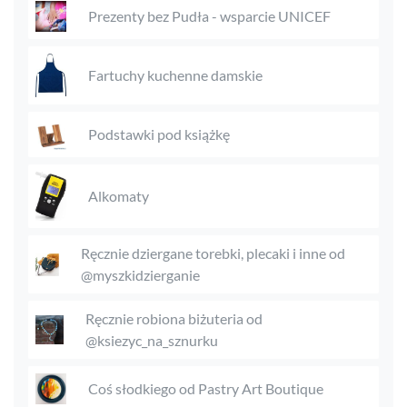
Prezenty bez Pudła - wsparcie UNICEF
Fartuchy kuchenne damskie
Podstawki pod książkę
Alkomaty
Ręcznie dziergane torebki, plecaki i inne od
@myszkidzierganie
Ręcznie robiona biżuteria od
@ksiezyc_na_sznurku
Coś słodkiego od Pastry Art Boutique