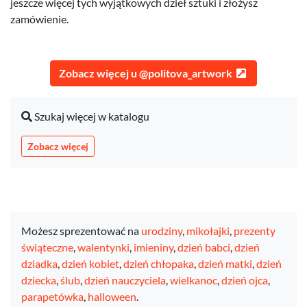
jeszcze więcej tych wyjątkowych dzieł sztuki i złożysz
zamówienie.
Zobacz więcej u @politova_artwork
Szukaj więcej w katalogu
Zobacz więcej
Możesz sprezentować na
urodziny
,
mikołajki
,
prezenty
świąteczne
,
walentynki
,
imieniny
,
dzień babci
,
dzień
dziadka
,
dzień kobiet
,
dzień chłopaka
,
dzień matki
,
dzień
dziecka
,
ślub
,
dzień nauczyciela
,
wielkanoc
,
dzień ojca
,
parapetówka
,
halloween
.