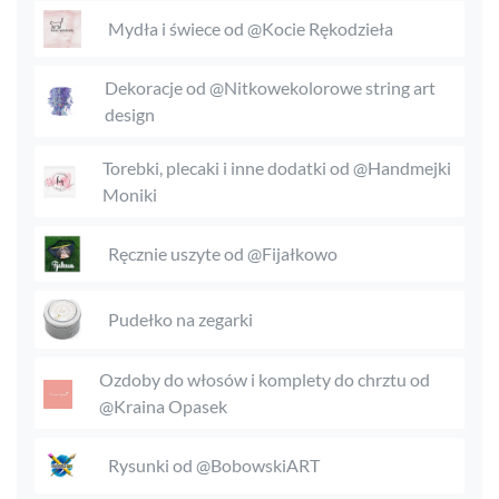
Mydła i świece od @Kocie Rękodzieła
Dekoracje od @Nitkowekolorowe string art
design
Torebki, plecaki i inne dodatki od @Handmejki
Moniki
Ręcznie uszyte od @Fijałkowo
Pudełko na zegarki
Ozdoby do włosów i komplety do chrztu od
@Kraina Opasek
Rysunki od @BobowskiART