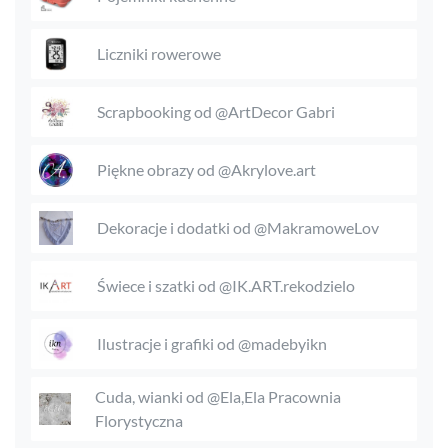
Liczniki rowerowe
Scrapbooking od @ArtDecor Gabri
Piękne obrazy od @Akrylove.art
Dekoracje i dodatki od @MakramoweLov
Świece i szatki od @IK.ART.rekodzielo
Ilustracje i grafiki od @madebyikn
Cuda, wianki od @Ela,Ela Pracownia
Florystyczna