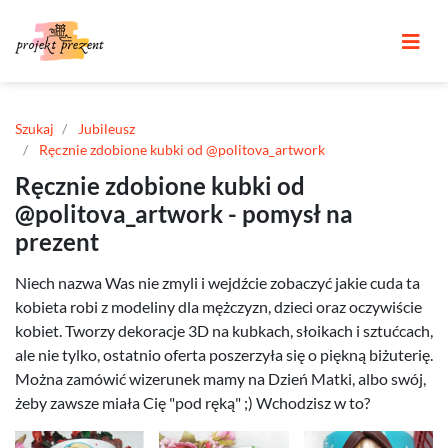
Szukaj
Jubileusz
Ręcznie zdobione kubki od @politova_artwork
Ręcznie zdobione kubki od
@politova_artwork - pomysł na
prezent
Niech nazwa Was nie zmyli i wejdźcie zobaczyć jakie cuda ta
kobieta robi z modeliny dla mężczyzn, dzieci oraz oczywiście
kobiet. Tworzy dekoracje 3D na kubkach, słoikach i sztućcach,
ale nie tylko, ostatnio oferta poszerzyła się o piękną biżuterię.
Można zamówić wizerunek mamy na Dzień Matki, albo swój,
żeby zawsze miała Cię "pod ręką" ;) Wchodzisz w to?