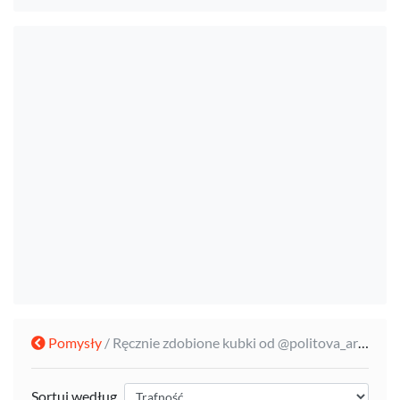
Pomysły
/ Ręcznie zdobione kubki od @politova_artwork
Sortuj według