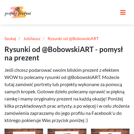
Szukaj
Jubileusz
Rysunki od @BobowskiART
Rysunki od @BobowskiART - pomysł
na prezent
Jeśli chcesz podarować swoim bliskim prezent z efektem
WOW to polecamy rysunki od @BobowskiART. Możecie
tutaj zamówić portrety lub projekty wykonane za pomocą
samych kropek. Gotowe dzieło polecamy oprawić w piękną
ramkę i mamy oryginalny prezent na każdą okazję! Poniżej
kilka przykładowych prac artysty, a po więcej i w celu złożenia
zamówienia zapraszamy do jego profilu na Facebook'u do
którego pokieruje Was przycisk poniżej :)