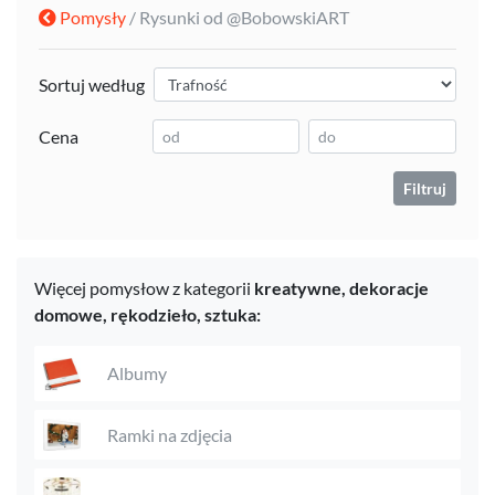
Pomysły
/ Rysunki od @BobowskiART
Sortuj według
Cena
Filtruj
Więcej pomysłow z kategorii
kreatywne,
dekoracje
domowe,
rękodzieło,
sztuka:
Albumy
Ramki na zdjęcia