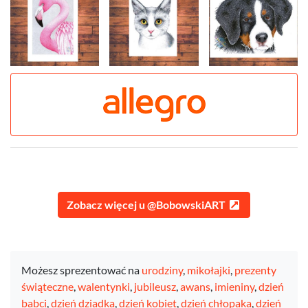
Zobacz więcej u @BobowskiART
Możesz sprezentować na
urodziny
,
mikołajki
,
prezenty
świąteczne
,
walentynki
,
jubileusz
,
awans
,
imieniny
,
dzień
babci
,
dzień dziadka
,
dzień kobiet
,
dzień chłopaka
,
dzień