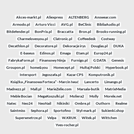
Akces-markt.pl
Aliexpress
ALTENBERG
Answear.com
Armodo.pl
Arturo Vicci
AVG.pl
BeClinic
BibliaAudio.pl
Bitdefender.pl
BonPrix.pl
Braccatta
Bron.pl
Brooks-running.pl
Charmelovesyou.pl
Clatronic.pl
Coffeedesk
Costway
Decathlon.pl
Decoratore.pl
Dekoracje irys
Douglas.pl
DUKA
E-baseus
Edinos.pl
Emaga
Etam.pl
Europ24.pl
FabrykaForm.pl
Finansowy Ninja
Furnigo.pl
G DATA
Genesis
Groupon.pl
home&you
Homecept.pl
Hultaj Polski
Hyperbook.pl
Intersport
Jegoszafa.pl
Kazar CPS
Komputronik.pl
Książka „Finansowa Forteca” - Marcin Iwuć
Lancerto
Limango.pl
Madnezz.pl
Mall.pl
MarieZelie.com
Marsala-butik
MatrixMedia
Meble Bocian
MegaKoszulki.pl
Moliera2
Molly
Morele.net
Natec
Neo24
NeoNail
Nikiniki
Ombre.pl
Outhorn
Realme
Saintmiss
Sephora.pl
Sportofino
Styl-mark.pl
Sukienki.shop
Superwnetrze.pl
Velpa
W.KRUK
Witek.pl
Wittchen
Yves-rocher.pl