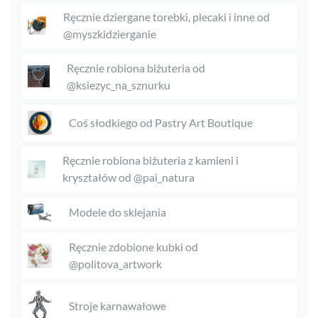
Ręcznie dziergane torebki, plecaki i inne od
@myszkidzierganie
Ręcznie robiona biżuteria od
@ksiezyc_na_sznurku
Coś słodkiego od Pastry Art Boutique
Ręcznie robiona biżuteria z kamieni i
kryształów od @pai_natura
Modele do sklejania
Ręcznie zdobione kubki od
@politova_artwork
Stroje karnawałowe