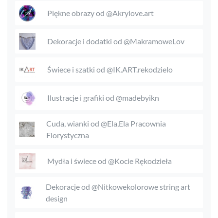
Piękne obrazy od @Akrylove.art
Dekoracje i dodatki od @MakramoweLov
Świece i szatki od @IK.ART.rekodzielo
Ilustracje i grafiki od @madebyikn
Cuda, wianki od @Ela,Ela Pracownia
Florystyczna
Mydła i świece od @Kocie Rękodzieła
Dekoracje od @Nitkowekolorowe string art
design