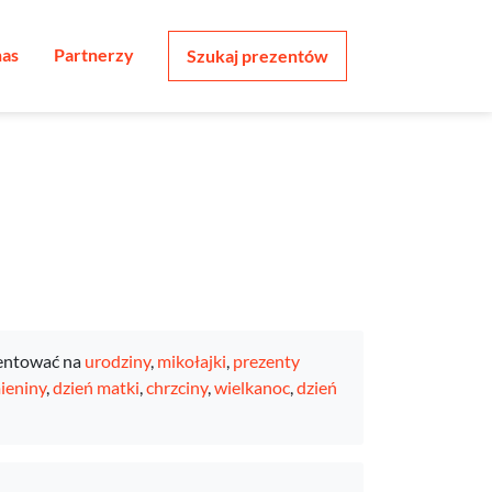
nas
Partnerzy
Szukaj prezentów
entować na
urodziny
,
mikołajki
,
prezenty
ieniny
,
dzień matki
,
chrzciny
,
wielkanoc
,
dzień