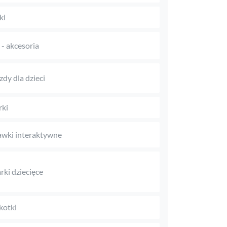
ki
i - akcesoria
zdy dla dzieci
rki
wki interaktywne
rki dziecięce
kotki