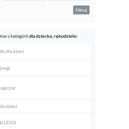
Filtruj
ow z kategorii
dla dziecka,
rękodzieło:
ki dla dzieci
jnogi
logiczne
dla dzieci
ki LEGO