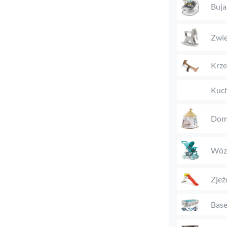
Buja
Zwie
Krze
Kuch
Domk
Wózk
Zjeż
Bas