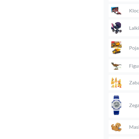
Kloc
Lalk
Poja
Figu
Zaba
Zega
Mas