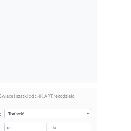
 Świece i szatki od @IK.ART.rekodzielo
g