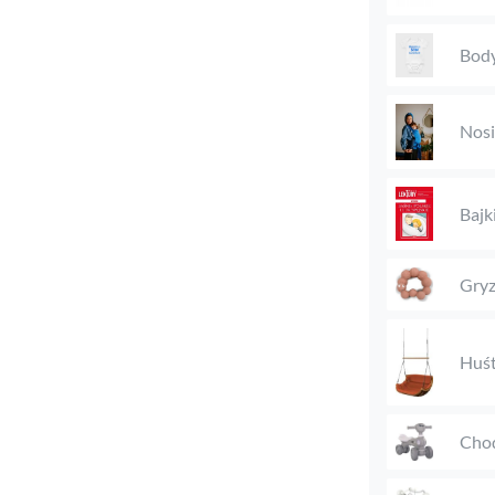
Body
Nosi
Bajki
Gryz
Huś
Chod