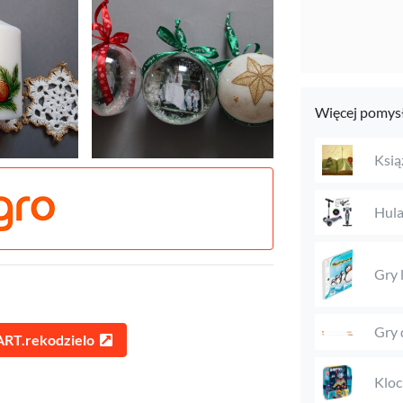
Więcej pomysł
Książ
Hula
Gry 
Gry 
ART.rekodzielo
Kloc