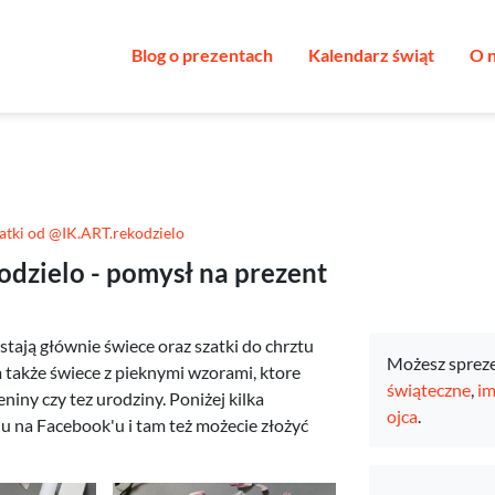
Blog o prezentach
Kalendarz świąt
O 
zatki od @IK.ART.rekodzielo
odzielo - pomysł na prezent
tają głównie świece oraz szatki do chrztu
Możesz sprez
 także świece z pieknymi wzorami, ktore
świąteczne
,
im
eniny czy tez urodziny. Poniżej kilka
ojca
.
lu na Facebook'u i tam też możecie złożyć