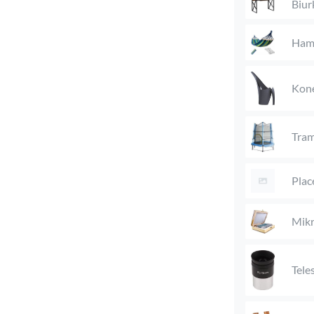
Biur
Ham
Kon
Tram
Plac
Mik
Tele