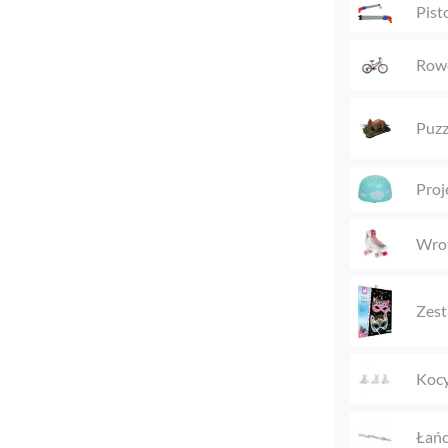
Pist
Rowe
Puzz
Proj
Wro
Zest
Kocy
Łańc