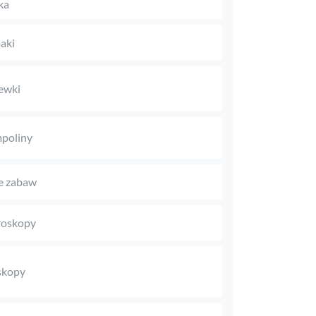
ka
aki
ewki
poliny
e zabaw
roskopy
skopy