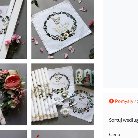
Pomysły
/
Sortuj wedłu
Cena