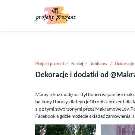
Projekt prezent
Szukaj
Jubileusz
Dekoracje
Dekoracje i dodatki od @Mak
Mamy teraz modę na styl boho i wspaniałe makr
balkony i tarasy, dlatego jeśli robisz prezent dl
się z tymi stworzonymi przez MakramoweLov. Pon
Facebook'a gdzie możecie składać zamówienia ;)