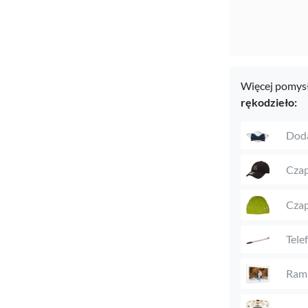
Więcej pomysł
rękodzieło:
Doda
Czap
Czap
Tele
Ramk