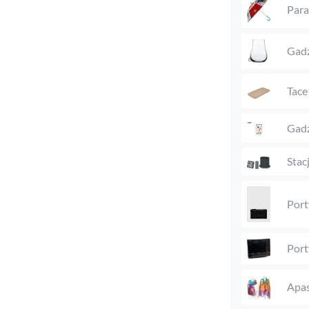
Para
Gadż
Tace
Gadż
Stac
Port
Port
Apas