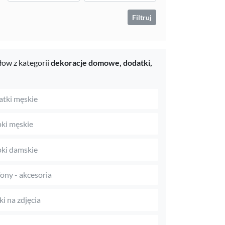
Filtruj
ow z kategorii
dekoracje domowe,
dodatki,
tki męskie
ki męskie
ki damskie
fony - akcesoria
i na zdjęcia