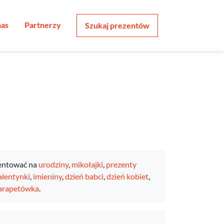
nas
Partnerzy
Szukaj prezentów
entować na
urodziny
,
mikołajki
,
prezenty
lentynki
,
imieniny
,
dzień babci
,
dzień kobiet
,
arapetówka
.