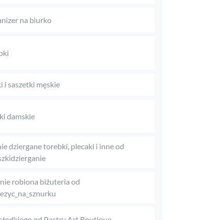
nizer na biurko
pki
i i saszetki męskie
iki damskie
ie dziergane torebki, plecaki i inne od
zkidzierganie
nie robiona biżuteria od
ezyc_na_sznurku
słodkiego od Pastry Art Boutique