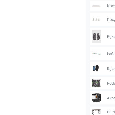
Koc
Kocy
Ręka
Łańc
Ręka
Podu
Akce
Biur