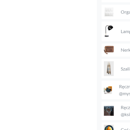
Orga
Lam
Nerk
Szal
Ręczn
@mys
Ręcz
@ksi
Coś 