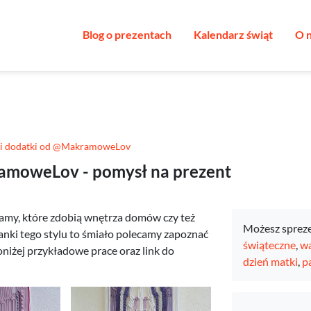
Blog o prezentach
Kalendarz świąt
O 
 i dodatki od @MakramoweLov
ramoweLov - pomysł na prezent
amy, które zdobią wnętrza domów czy też
Możesz sprez
a fanki tego stylu to śmiało polecamy zapoznać
świąteczne
,
wa
iżej przykładowe prace oraz link do
dzień matki
,
p