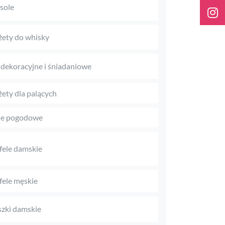
sole
ety do whisky
 dekoracyjne i śniadaniowe
ety dla palących
je pogodowe
fele damskie
fele męskie
zki damskie