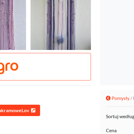
Pomysły
/
MakramoweLov
Sortuj wedłu
Cena