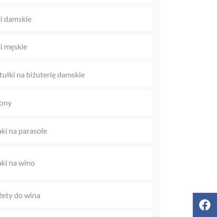
i damskie
i męskie
tułki na biżuterię damskie
ony
aki na parasole
aki na wino
ety do wina