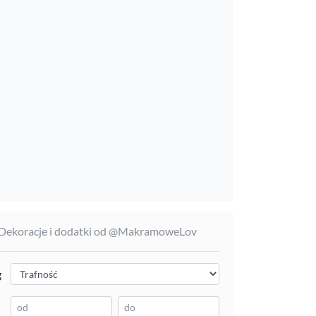
 Dekoracje i dodatki od @MakramoweLov
g