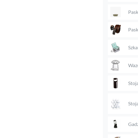
Pask
Pask
Szka
Waz
Stoj
Stoj
Gadż