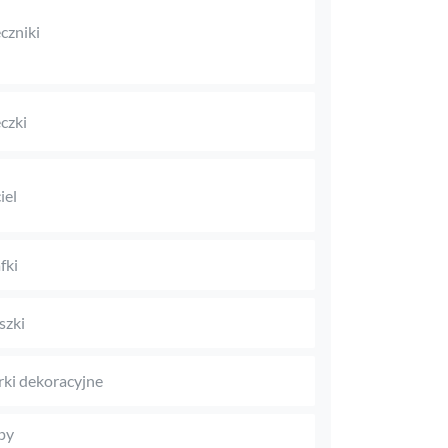
czniki
czki
iel
fki
szki
rki dekoracyjne
py