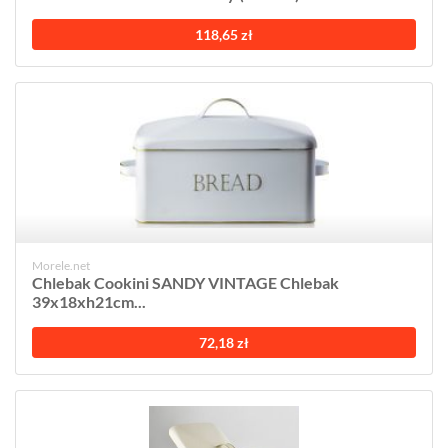
118,65 zł
Morele.net
Chlebak Cookini SANDY VINTAGE Chlebak
39x18xh21cm...
72,18 zł