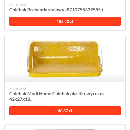
Morele.net
Chlebak Brabantia stalowy (8710755339585 )
185,20 zł
Morele.net
Chlebak Modi Home Chlebak plastikowyrozm.
42x27x18...
46,37 zł