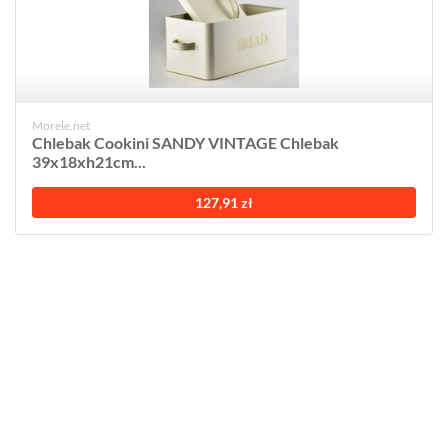
Morele.net
Chlebak Cookini SANDY VINTAGE Chlebak
39x18xh21cm...
127,91 zł