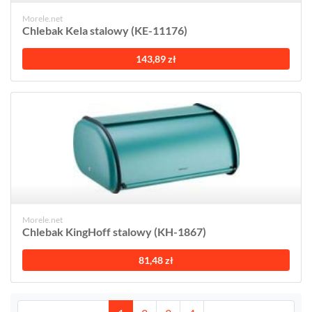
Morele.net
Chlebak Kela stalowy (KE-11176)
143,89 zł
Morele.net
Chlebak KingHoff stalowy (KH-1867)
81,48 zł