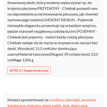
drewnianej deski, którą możemy wykorzystać np. do
krojenia pieczywa.PRZYDATNY - Chlebak pozwoli nam
na odpowiednie przechowywanie pieczywa, jak również
zachowa jego świeżość.MODNY DESIGN - Pojemnik
niezwykle elegancko prezentuje się w każdym wnętrzu,
będzie stanowił wyjątkową ozdobę kuchni.POJEMNY -
Chlebak jest pojemny - mieści każdy rodzaj pieczywa.
Chlebak nadaje się do mycia w zmywarce do naczyń bez
deski. Wysokość 15,5 cmKolor dominujący
czarnyMateriał tworzywoDługość 39 cmSzerokość 23,5
cmWaga 1206 g
69,90 zł | Superwnetrze.pl
Możesz sprezentować na
urodziny
,
mikołajki
,
prezenty
świąteczne
,
imieniny
,
dzień matki
,
ślub
,
dzień ojca
,