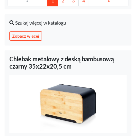
«
1
2
3
4
»
Szukaj więcej w katalogu
Zobacz więcej
Chlebak metalowy z deską bambusową
czarny 35x22x20,5 cm