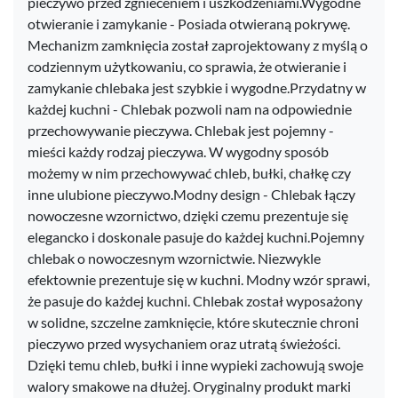
pieczywo przed zgnieceniem i uszkodzeniami.Wygodne
otwieranie i zamykanie - Posiada otwieraną pokrywę.
Mechanizm zamknięcia został zaprojektowany z myślą o
codziennym użytkowaniu, co sprawia, że otwieranie i
zamykanie chlebaka jest szybkie i wygodne.Przydatny w
każdej kuchni - Chlebak pozwoli nam na odpowiednie
przechowywanie pieczywa. Chlebak jest pojemny -
mieści każdy rodzaj pieczywa. W wygodny sposób
możemy w nim przechowywać chleb, bułki, chałkę czy
inne ulubione pieczywo.Modny design - Chlebak łączy
nowoczesne wzornictwo, dzięki czemu prezentuje się
elegancko i doskonale pasuje do każdej kuchni.Pojemny
chlebak o nowoczesnym wzornictwie. Niezwykle
efektownie prezentuje się w kuchni. Modny wzór sprawi,
że pasuje do każdej kuchni. Chlebak został wyposażony
w solidne, szczelne zamknięcie, które skutecznie chroni
pieczywo przed wysychaniem oraz utratą świeżości.
Dzięki temu chleb, bułki i inne wypieki zachowują swoje
walory smakowe na dłużej. Oryginalny produkt marki