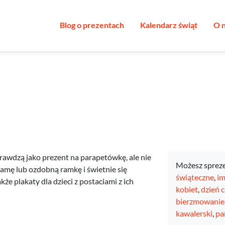
Blog o prezentach
Kalendarz świąt
O 
sprawdzą jako prezent na parapetówkę, ale nie
Możesz sprez
ramę lub ozdobną ramkę i świetnie się
świąteczne
,
im
kże plakaty dla dzieci z postaciami z ich
kobiet
,
dzień 
bierzmowanie
kawalerski
,
pa