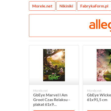
Morele.net
Nikiniki
FabrykaForm.pl
Morele.net
Morele.net
GbEye Marvel I Am
GbEye Wicked
Groot Czas Relaksu -
61x91,5 cm
plakat 61x9...