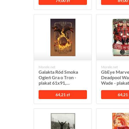
79,00 zł
89,00 
Morele.net
Morele.net
Galakta Ród Smoka
GbEye Marve
Ogień Gra o Tron -
Deadpool Wa
plakat 61x91,...
Wade - plakat
64,21 zł
64,21 