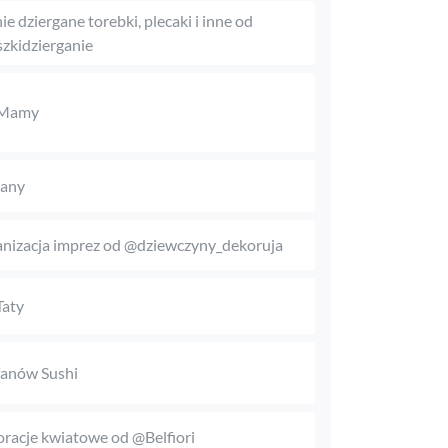
ie dziergane torebki, plecaki i inne od
zkidzierganie
 Mamy
any
nizacja imprez od @dziewczyny_dekoruja
Taty
fanów Sushi
racje kwiatowe od @Belfiori