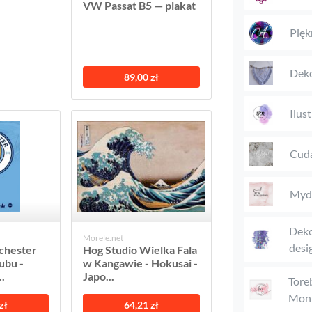
VW Passat B5 — plakat
Pięk
Deko
89,00 zł
Ilus
Cuda
Mydł
Deko
Morele.net
desi
chester
Hog Studio Wielka Fala
ubu -
w Kangawie - Hokusai -
.
Japo...
Tore
Moni
zł
64,21 zł