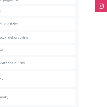
e
ki dla dzieci
szki dekoracyjne
ka
nizer na biurko
pki
omaty