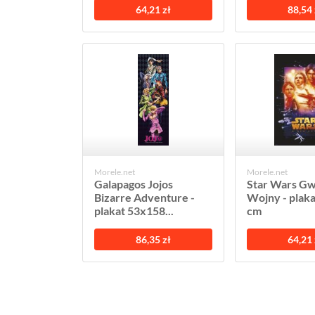
64,21 zł
88,54 
Morele.net
Morele.net
Galapagos Jojos
Star Wars G
Bizarre Adventure -
Wojny - plak
plakat 53x158...
cm
86,35 zł
64,21 