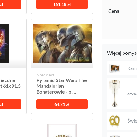
zł
151,18 zł
Cena
Więcej pomysł
Ramk
Morele.net
wiezdne
Pyramid Star Wars The
at 61x91,5
Mandalorian
Bohaterowie - pl...
Świe
zł
64,21 zł
Świe