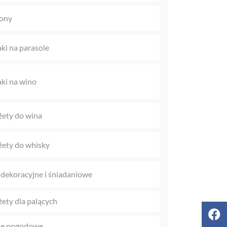
ony
aki na parasole
aki na wino
ety do wina
ety do whisky
 dekoracyjne i śniadaniowe
ety dla palących
je pogodowe