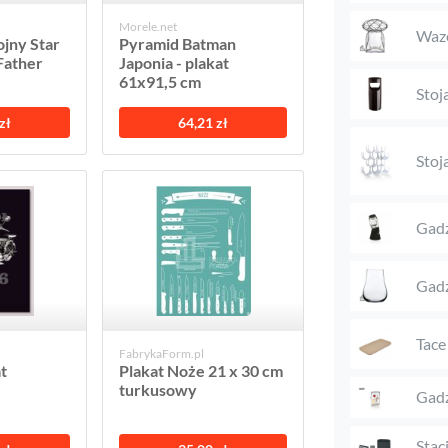
Morele.net
Waz
jny Star
Pyramid Batman
Father
Japonia - plakat
61x91,5 cm
Stoj
zł
64,21 zł
Stoj
Gadż
Gadż
Tace
FabrykaForm.pl
t
Plakat Noże 21 x 30 cm
turkusowy
Gadż
Stac