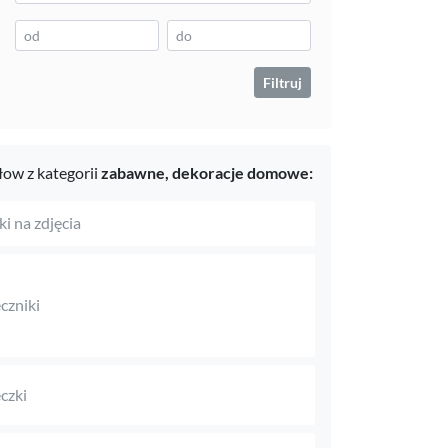
Filtruj
ow z kategorii
zabawne,
dekoracje domowe:
i na zdjęcia
czniki
czki