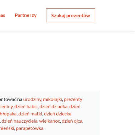
nas
Partnerzy
Szukaj prezentów
entować na
urodziny
,
mikołajki
,
prezenty
ieniny
,
dzień babci
,
dzień dziadka
,
dzień
chłopaka
,
dzień matki
,
dzień dziecka
,
,
dzień nauczyciela
,
wielkanoc
,
dzień ojca
,
nieński
,
parapetówka
.