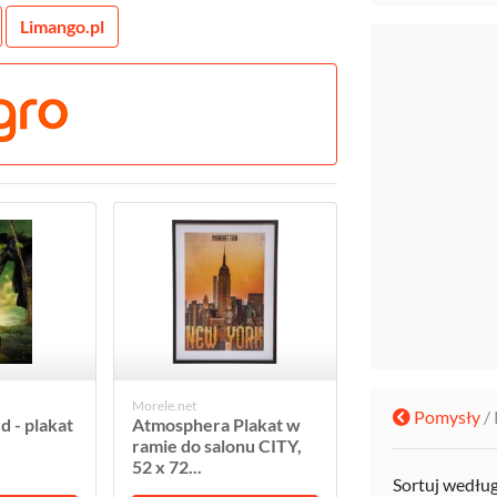
Limango.pl
Morele.net
Pomysły
/
 - plakat
Atmosphera Plakat w
ramie do salonu CITY,
52 x 72...
Sortuj wedłu