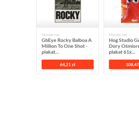
Morele.net
Morele.net
GbEye Rocky Balboa A
Hog Studio Gd
Million To One Shot -
Dory Ośmiorn
plakat...
plakat 61x...
64,21 zł
108,47