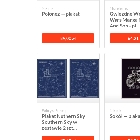
Nikiniki
Morele.net
Polonez — plakat
Gwiezdne Wo
Wars Manga 
And Son - pl...
89,00 zł
64,21 
FabrykaForm.pl
Nikiniki
Plakat Nothern Sky i
Sokół — plaka
Southern Sky w
zestawie 2 szt...