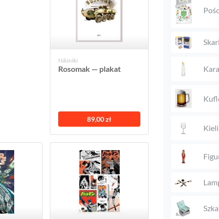
Pośc
Skar
Nikiniki
Kara
Rosomak — plakat
Kufl
89,00 zł
Kieli
Figu
Lam
Szka