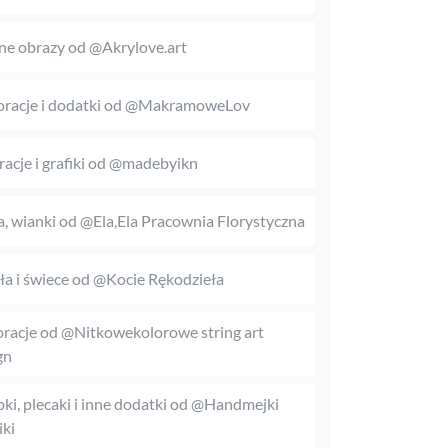
ne obrazy od @Akrylove.art
racje i dodatki od @MakramoweLov
tracje i grafiki od @madebyikn
, wianki od @Ela,Ela Pracownia Florystyczna
a i świece od @Kocie Rękodzieła
racje od @Nitkowekolorowe string art
gn
bki, plecaki i inne dodatki od @Handmejki
ki