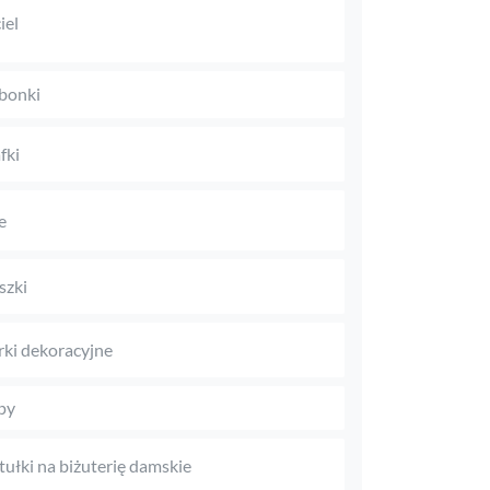
iel
bonki
fki
e
szki
rki dekoracyjne
py
tułki na biżuterię damskie