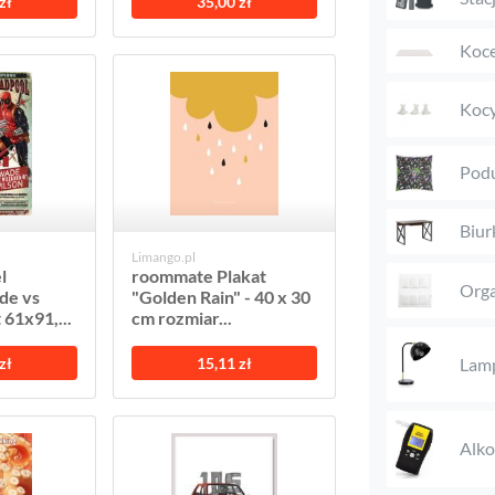
zł
35,00 zł
Koc
Kocy
Podu
Biur
Limango.pl
l
roommate Plakat
Orga
de vs
"Golden Rain" - 40 x 30
 61x91,...
cm rozmiar...
Lam
zł
15,11 zł
Alk