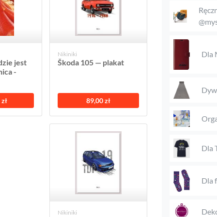
Ręczn
@mys
Dla
Nikiniki
zie jest
Škoda 105 — plakat
ica -
Dyw
 zł
89,00 zł
Orga
Dla 
Dla 
Deko
Nikiniki