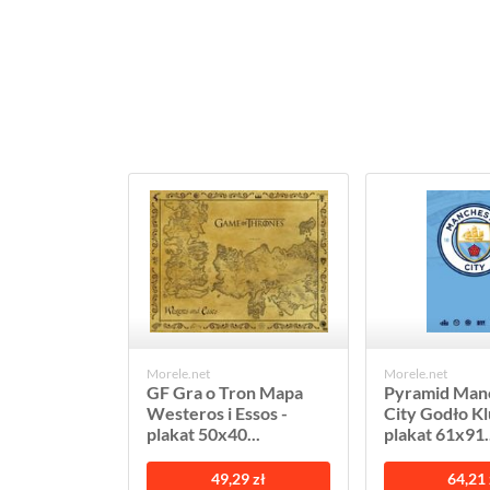
Morele.net
Morele.net
GF Gra o Tron Mapa
Pyramid Man
Westeros i Essos -
City Godło Kl
plakat 50x40...
plakat 61x91..
49,29 zł
64,21 