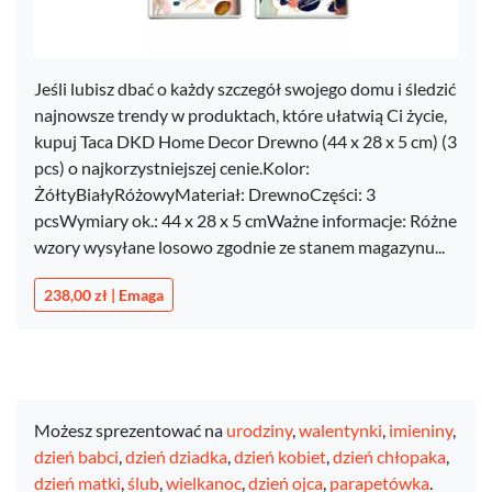
Jeśli lubisz dbać o każdy szczegół swojego domu i śledzić
najnowsze trendy w produktach, które ułatwią Ci życie,
kupuj Taca DKD Home Decor Drewno (44 x 28 x 5 cm) (3
pcs) o najkorzystniejszej cenie.Kolor:
ŻółtyBiałyRóżowyMateriał: DrewnoCzęści: 3
pcsWymiary ok.: 44 x 28 x 5 cmWażne informacje: Różne
wzory wysyłane losowo zgodnie ze stanem magazynu...
238,00 zł | Emaga
Możesz sprezentować na
urodziny
,
walentynki
,
imieniny
,
dzień babci
,
dzień dziadka
,
dzień kobiet
,
dzień chłopaka
,
dzień matki
,
ślub
,
wielkanoc
,
dzień ojca
,
parapetówka
.