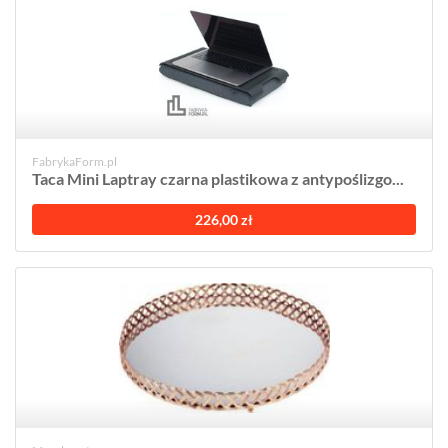
FabrykaForm.pl
Taca Mini Laptray czarna plastikowa z antypoślizgo...
226,00 zł