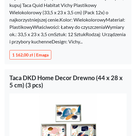
kupuj Taca Quid Habitat Vichy Plastikowy
Wielokolorowy (33,5 x 23 x 3,5 cm) (Pack 12x) o
najkorzystniejszej cenie.Kolor: WielokolorowyMateriał:
PlastikowyWłaściwości: Łatwy do czyszczeniaWymiary
ok.: 33,5 x 23 x 3,5 cmSztuk: 12 SztukRodzaj: Urządzenia
i przybory kuchenneDesign: Vichy...
1 162,00 zł | Emaga
Taca DKD Home Decor Drewno (44 x 28 x
5 cm) (3 pcs)