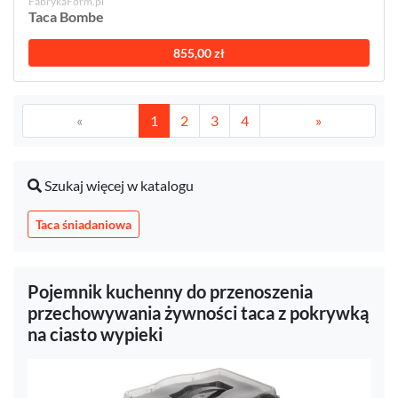
FabrykaForm.pl
Taca Bombe
855,00 zł
«
1
2
3
4
»
Szukaj więcej w katalogu
Taca śniadaniowa
Pojemnik kuchenny do przenoszenia
przechowywania żywności taca z pokrywką
na ciasto wypieki