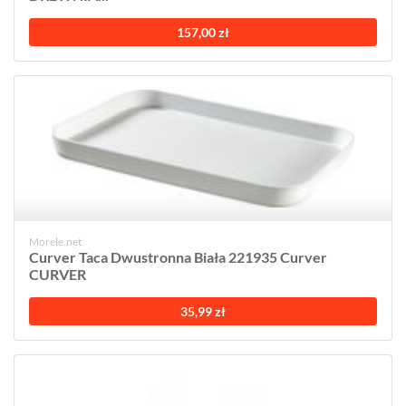
157,00 zł
Morele.net
Curver Taca Dwustronna Biała 221935 Curver
CURVER
35,99 zł