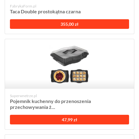
FabrykaForm.pl
Taca Double prostokątna czarna
355,00 zł
Superwnetrze.pl
Pojemnik kuchenny do przenoszenia
przechowywania ż...
47,99 zł