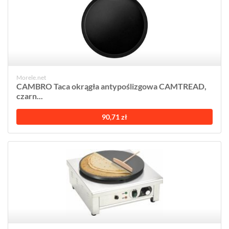
Morele.net
CAMBRO Taca okrągła antypoślizgowa CAMTREAD,
czarn...
90,71 zł