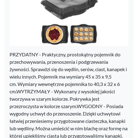
PRZYDATNY - Praktyczny, prostokątny pojemnik do
przechowywania, przenoszenia i podgrzewania
żywności. Sprawdzi się do wędlin, serów, ciast, kanapek i
wielu innych. Pojemnik ma wymiary 45 x 35 x 9,5
cm. Wymiary wewnętrzne pojemnika to 40,3 x 32 x 6
cm.WYTRZYMAŁY - Wykonany z wysokiej jakości
tworzywa w szarym kolorze. Pokrywka jest
przezroczysta w kolorze szarym.WYGODNY - Posiada
wygodny uchwyt do przenoszenie. Dzięki uchwytowi
łatwiej przeniesiemy przygotowane ciasteczka, kanapki
lub wędliny. Można umieścić w nim blachę oraz formę na
której upiekliśmy ciasta lub przygotowaliśmy kanapki,