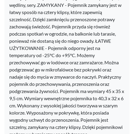
wędliny, sery. ZAMYKANY - Pojemnik zamykany jest w
łatwy sposób na cztery klipsy, które zapewnią
szczelność. Dzięki zamknięciu przenoszone potrawy
zachowają świeżość. Pojemnik przyda się również
podczas spotkań w ogrodzie, na balkonie lub tarasie,
ponieważ nie dostaną się do niego owady. ŁATWE
UŻYTKOWANIE - Pojemnik odporny jest na
temperatury od -25°C do +95°C. Możemy
przechowywać go w lodówce oraz zamrażarce. Można
podgrzewać go w mikrofalówce bez pokrywki oraz
nadaje się do mycia w zmywarce do naczyń. Praktyczny
pojemnik do przechowywania, przenoszenia oraz
podgrzewania żywności. Pojemnik ma wymiary 45 x 35 x
9,5 cm. Wymiary wewnętrzne pojemnika to 40,3 x 32 x 6
cm. Wykonany z wysokiej jakości tworzywa w szarym
kolorze. Wyposażony w pokrywkę, która posiada
wygodny uchwyt do przenoszenia. Pojemnik jest
szczelny, zamykany na cztery klipsy. Dzięki pojemnikowi