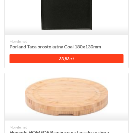
Morele.net
Porland Taca prostokątna Coal 180x130mm
33,83 zł
Morele.net
Homede HOMEDE Bambusowa taca do serów z