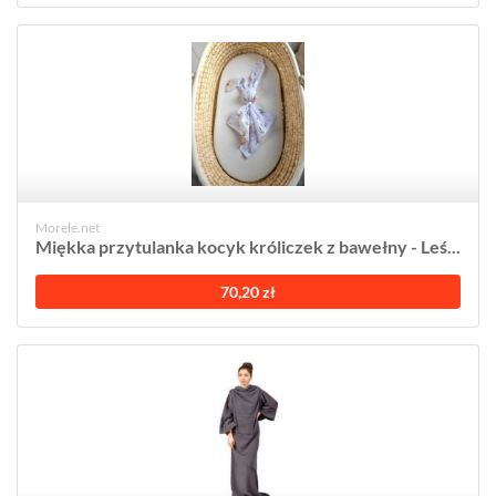
Morele.net
Miękka przytulanka kocyk króliczek z bawełny - Leś...
70,20 zł