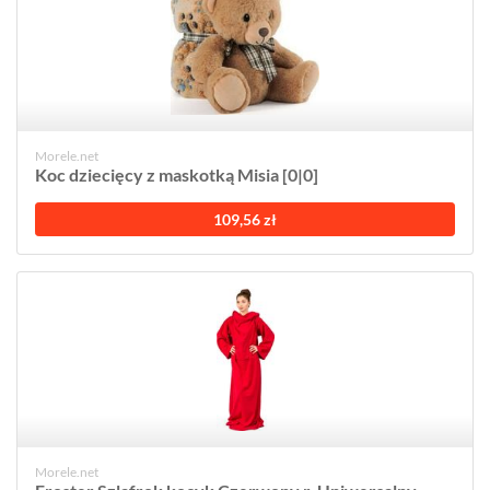
Morele.net
Koc dziecięcy z maskotką Misia [0|0]
109,56 zł
Morele.net