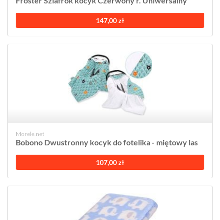
Froster Szlafrok kocyk Czerwony r. Uniwersalny
147,00 zł
Morele.net
Bobono Dwustronny kocyk do fotelika - miętowy las
107,00 zł