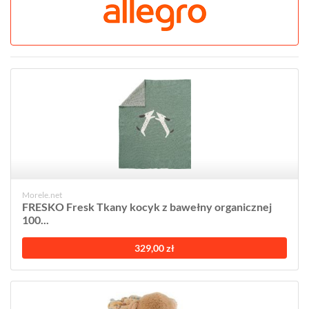
Morele.net
FRESKO Fresk Tkany kocyk z bawełny organicznej
100...
329,00 zł