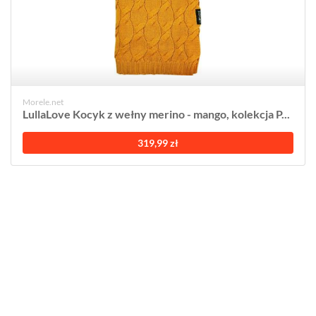
Morele.net
LullaLove Kocyk z wełny merino - mango, kolekcja P...
319,99 zł