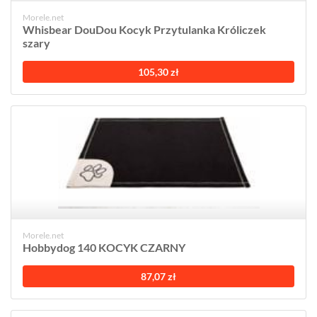
Morele.net
Whisbear DouDou Kocyk Przytulanka Króliczek
szary
105,30 zł
Morele.net
Hobbydog 140 KOCYK CZARNY
87,07 zł