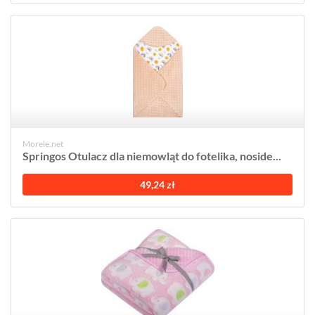
Morele.net
Springos Otulacz dla niemowląt do fotelika, noside...
49,24 zł