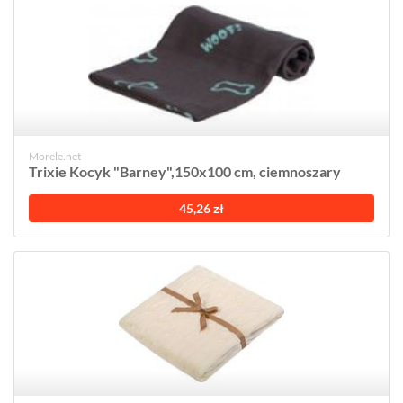
Morele.net
Trixie Kocyk "Barney",150x100 cm, ciemnoszary
45,26 zł