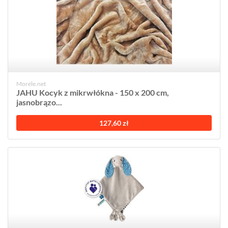
Morele.net
JAHU Kocyk z mikrwłókna - 150 x 200 cm,
jasnobrązo...
127,60 zł