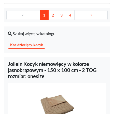
«
1
2
3
4
»
Szukaj więcej w katalogu
Koc dziecięcy, kocyk
Jollein Kocyk niemowlęcy w kolorze
jasnobrązowym - 150 x 100 cm - 2 TOG
rozmiar: onesize