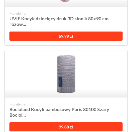
Morele.net
UVIE Kocyk dziecięcy druk 3D słonik 80x90 cm
różow...
69,99 zł
Morele.net
Bocioland Kocyk bambusowy Paris 80100 Szary
Bociol...
99,88 zł