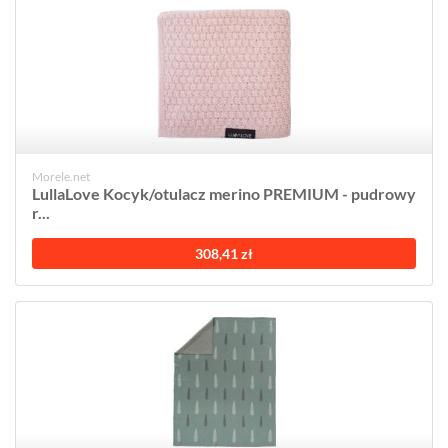
Morele.net
LullaLove Kocyk/otulacz merino PREMIUM - pudrowy
r...
308,41 zł