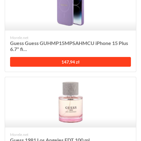
Morele.net
Guess Guess GUHMP15MPSAHMCU iPhone 15 Plus
6.7" fi...
147,94 zł
Morele.net
Guess 1981 Los Angeles EDT 100 ml