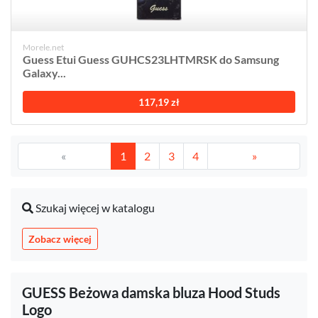
Morele.net
Guess Etui Guess GUHCS23LHTMRSK do Samsung
Galaxy...
117,19 zł
«
1
2
3
4
»
Szukaj więcej w katalogu
Zobacz więcej
GUESS Beżowa damska bluza Hood Studs
Logo