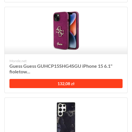
Morele.net
Guess Guess GUHCP15SHG4SGU iPhone 15 6.1"
fioletow...
132,08 zł