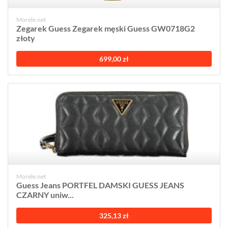
Morele.net
Zegarek Guess Zegarek męski Guess GW0718G2
złoty
699,00 zł
Morele.net
Guess Jeans PORTFEL DAMSKI GUESS JEANS
CZARNY uniw...
325,13 zł