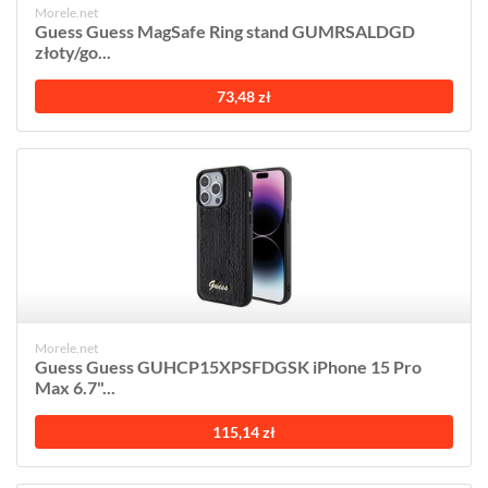
Morele.net
Guess Guess MagSafe Ring stand GUMRSALDGD
złoty/go...
73,48 zł
Morele.net
Guess Guess GUHCP15XPSFDGSK iPhone 15 Pro
Max 6.7"...
115,14 zł