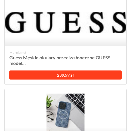
Morele.net
Guess Męskie okulary przeciwsłoneczne GUESS
model...
239,59 zł