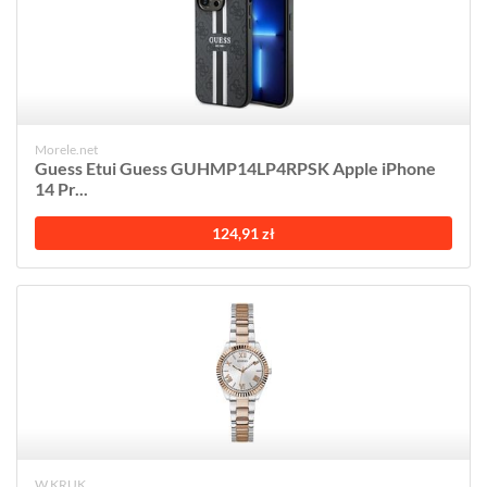
Morele.net
Guess Etui Guess GUHMP14LP4RPSK Apple iPhone
14 Pr...
124,91 zł
W.KRUK