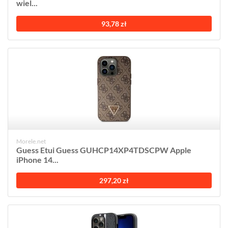
wiel...
93,78 zł
Morele.net
Guess Etui Guess GUHCP14XP4TDSCPW Apple
iPhone 14...
297,20 zł