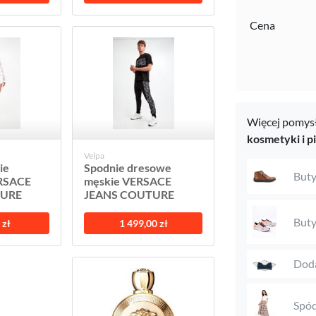
Cena
Więcej pomysł
kosmetyki i p
Velpa
ie
Spodnie dresowe
Buty
RSACE
męskie VERSACE
TURE
JEANS COUTURE
Buty
 zł
1 499,00 zł
Doda
Spód