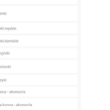
enki
ki męskie
ki damskie
yjniki
ścionki
zyki
fony - akcesoria
a konna - akcesoria