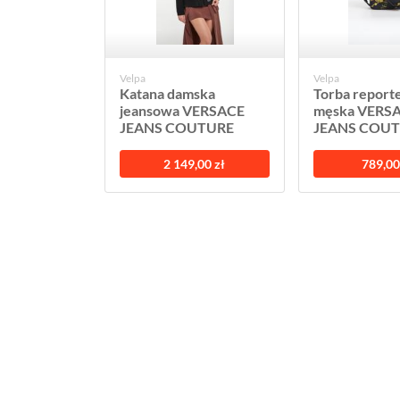
Velpa
Velpa
Katana damska
Torba report
jeansowa VERSACE
męska VERS
JEANS COUTURE
JEANS COU
2 149,00 zł
789,00