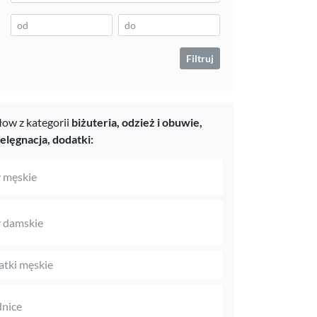
Filtruj
ow z kategorii
biżuteria,
odzież i obuwie,
ielęgnacja,
dodatki:
 męskie
 damskie
tki męskie
nice