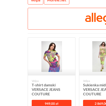
Velpa
Velpa
T-shirt damski
Sukienka mid
VERSACE JEANS
VERSACE JE
COUTURE
COUTURE
949,00 zł
2 869,0