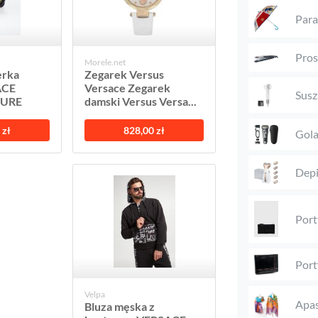
Para
Pros
Morele.net
erka
Zegarek Versus
ACE
Versace Zegarek
Susz
TURE
damski Versus Versa...
 zł
828,00 zł
Gola
Depi
Port
Port
Velpa
Apas
Bluza męska z