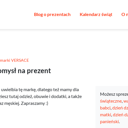
Blog o prezentach
Kalendarz świąt
O 
 marki VERSACE
omysł na prezent
uwielbia tę markę, dlatego też mamy dla
Możesz sprez
sz tutaj odzież, obuwie i dodatki, a także
świąteczne
,
wa
az męskiej. Zapraszamy :)
babci
,
dzień d
matki
,
dzień d
panieński
.