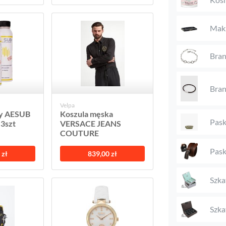
Maki
Bran
Bran
Velpa
ay AESUB
Koszula męska
Pask
 3szt
VERSACE JEANS
COUTURE
Pask
 zł
839,00 zł
Szka
Szka