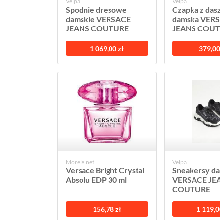
Velpa
Velpa
Spodnie dresowe
Czapka z das
damskie VERSACE
damska VER
JEANS COUTURE
JEANS COU
1 069,00 zł
379,00
Morele.net
Velpa
Versace Bright Crystal
Sneakersy d
Absolu EDP 30 ml
VERSACE JE
COUTURE
156,78 zł
1 119,0