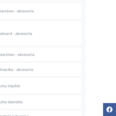
iarstwo - akcesoria
board - akcesoria
iarstwo - akcesoria
naczka - akcesoria
umy męskie
umy damskie
etyki naturalne