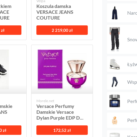
Velpa
zkiem
Koszula damska
SACE
VERSACE JEANS
Narc
TURE
COUTURE
 zł
2 219,00 zł
Snow
Łyżw
Wspi
Perf
Morele.net
amskie
Versace Perfumy
ANS
Damskie Versace
Dylan Purple EDP D...
Perf
0 zł
172,52 zł
Kosm