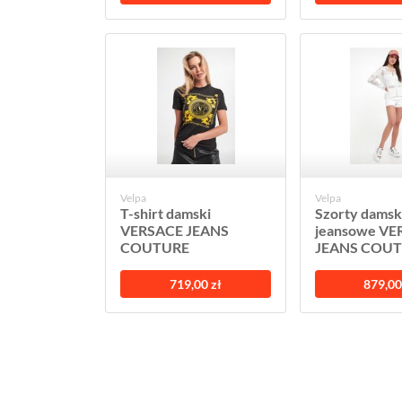
Velpa
Velpa
T-shirt damski
Szorty damsk
VERSACE JEANS
jeansowe VE
COUTURE
JEANS COU
719,00 zł
879,00