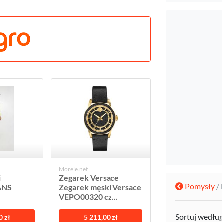
Morele.net
i
Zegarek Versace
Pomysły
/
ANS
Zegarek męski Versace
VEPO00320 cz...
Sortuj wedłu
0 zł
5 211,00 zł