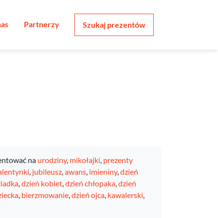
nas
Partnerzy
Szukaj prezentów
entować na
urodziny
,
mikołajki
,
prezenty
lentynki
,
jubileusz
,
awans
,
imieniny
,
dzień
ziadka
,
dzień kobiet
,
dzień chłopaka
,
dzień
ziecka
,
bierzmowanie
,
dzień ojca
,
kawalerski
,