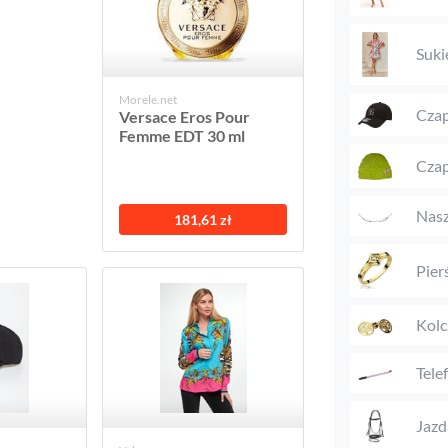
Suki
Morele.net
Czap
Versace Eros Pour
Femme EDT 30 ml
Czap
Nasz
181,61 zł
Pier
Kolc
Tele
Jazd