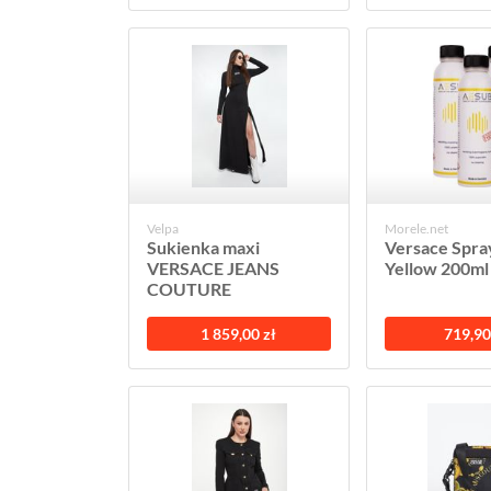
Velpa
Morele.net
Sukienka maxi
Versace Spr
VERSACE JEANS
Yellow 200ml
COUTURE
1 859,00 zł
719,90