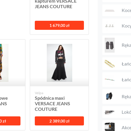
kapturem VERSACE
JEANS COUTURE
Koc
Kocy
1 679,00 zł
Ręka
Łańc
Łańc
Velpa
Ręka
sowe
Spódnica maxi
ANS
VERSACE JEANS
COUTURE
Lokó
0 zł
2 389,00 zł
Akce