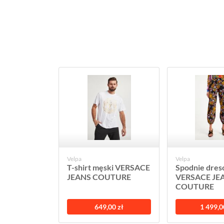
Velpa
Velpa
T-shirt męski VERSACE
Spodnie dre
JEANS COUTURE
VERSACE JE
COUTURE
649,00 zł
1 499,0