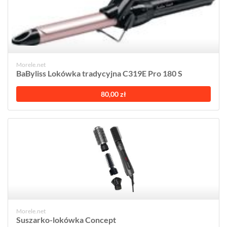
Morele.net
BaByliss Lokówka tradycyjna C319E Pro 180 S
80,00 zł
Morele.net
Suszarko-lokówka Concept