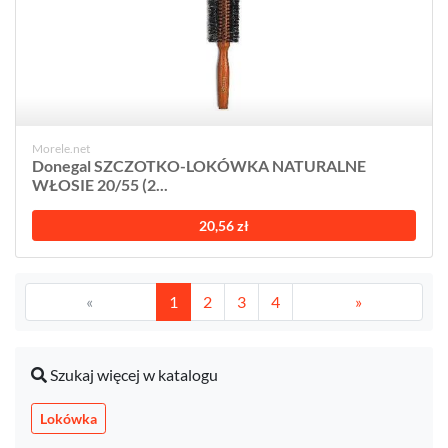
Morele.net
Donegal SZCZOTKO-LOKÓWKA NATURALNE
WŁOSIE 20/55 (2...
20,56 zł
«
1
2
3
4
»
Szukaj więcej w katalogu
Lokówka