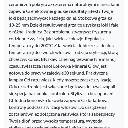
ceramiczna pokryta aż czterema naturalnymi minerałami
zapewni Ci efektownei gładkie rezultaty. Efekt? Twoje
loki będą zachwycać każdego dnia!. Stożkowa grzałka
13‑25 mm Dzięki regulowanej grzałce uzyskasz loki i fale
o różnej średnicy. Bez problemu stworzysz fryzuręna
codzienne wyjścia, jak i większe okazje. Regulacja
temperatury do 200°C Z łatwością dobierzesz idealną
temperaturę do swoich włosów i rodzaju stylizacji, którą
chceszwykonać. Błyskawiczne nagrzewanie Nie marnuj
czasu, zwłaszcza rano! Lokówka Mineral Glow jest
gotowa do pracy w zaledwie30 sekund. Praktyczna
lampka Od razu wiesz, kiedy możesz zacząć stylizację.
Gdy urządzenie jest włączone i gotowe do użyciazapali
się specjalna lampka kontrolna. Stylizacja bez oparzeń
Chłodna końcówka lokówki zapewni Ci dodatkową
kontrolę podczas stylizacji włosów. Do urządzenia
zostałarównież dołączona rękawica, która zabezpieczy
Twoją dłoń przed wysoką temperaturą. Wygoda
stylizacji na wyciągnięcie dłoni Lokówka wyłącza się