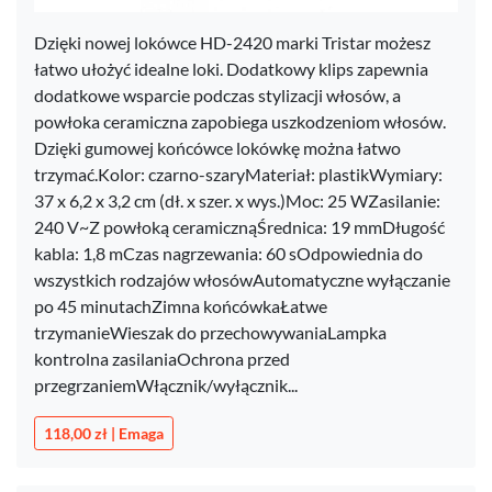
Dzięki nowej lokówce HD-2420 marki Tristar możesz
łatwo ułożyć idealne loki. Dodatkowy klips zapewnia
dodatkowe wsparcie podczas stylizacji włosów, a
powłoka ceramiczna zapobiega uszkodzeniom włosów.
Dzięki gumowej końcówce lokówkę można łatwo
trzymać.Kolor: czarno-szaryMateriał: plastikWymiary:
37 x 6,2 x 3,2 cm (dł. x szer. x wys.)Moc: 25 WZasilanie:
240 V~Z powłoką ceramicznąŚrednica: 19 mmDługość
kabla: 1,8 mCzas nagrzewania: 60 sOdpowiednia do
wszystkich rodzajów włosówAutomatyczne wyłączanie
po 45 minutachZimna końcówkaŁatwe
trzymanieWieszak do przechowywaniaLampka
kontrolna zasilaniaOchrona przed
przegrzaniemWłącznik/wyłącznik...
118,00 zł | Emaga