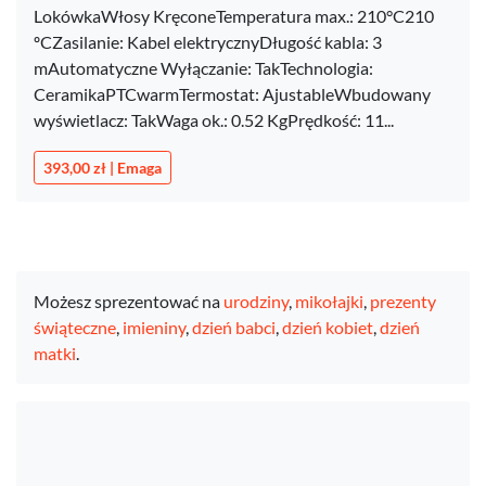
LokówkaWłosy KręconeTemperatura max.: 210°C210
ºCZasilanie: Kabel elektrycznyDługość kabla: 3
mAutomatyczne Wyłączanie: TakTechnologia:
CeramikaPTCwarmTermostat: AjustableWbudowany
wyświetlacz: TakWaga ok.: 0.52 KgPrędkość: 11...
393,00 zł | Emaga
Możesz sprezentować na
urodziny
,
mikołajki
,
prezenty
świąteczne
,
imieniny
,
dzień babci
,
dzień kobiet
,
dzień
matki
.