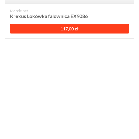
Morele.net
Krexus Lokówka falownica EX9086
117,00 zł