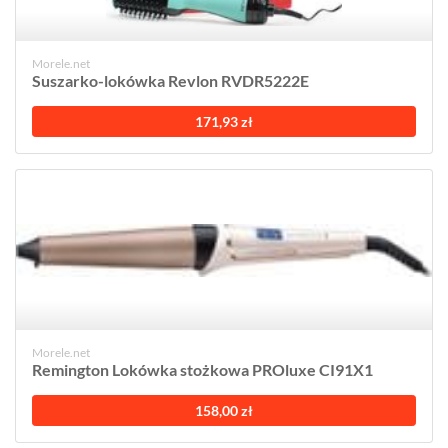
Morele.net
Suszarko-lokówka Revlon RVDR5222E
171,93 zł
Morele.net
Remington Lokówka stożkowa PROluxe CI91X1
158,00 zł