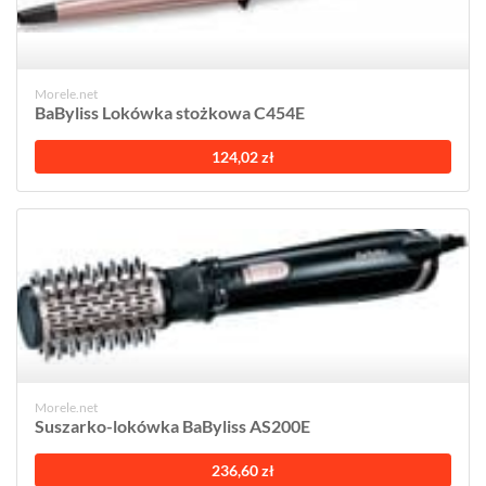
Morele.net
BaByliss Lokówka stożkowa C454E
124,02 zł
Morele.net
Suszarko-lokówka BaByliss AS200E
236,60 zł