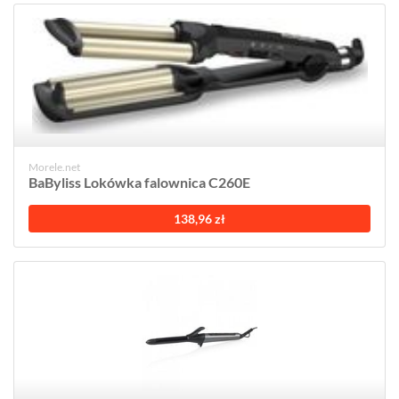
Morele.net
BaByliss Lokówka falownica C260E
138,96 zł