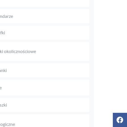
ndarze
fki
ki okolicznościowe
anki
e
szki
logiczne