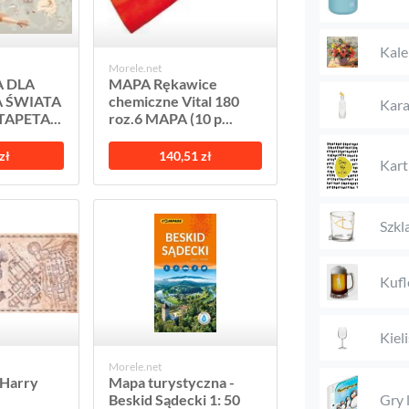
Kale
Morele.net
 DLA
MAPA Rękawice
A ŚWIATA
chemiczne Vital 180
Kara
APETA...
roz.6 MAPA (10 p...
zł
140,51 zł
Kart
Szkl
Kufl
Kieli
Morele.net
 Harry
Mapa turystyczna -
Beskid Sądecki 1: 50
Gry 