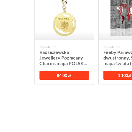
Morele.net
Morele.net
Radziszewska
Feeby Paraw
Jewellery Pozłacany
dwustronny, 
Charms mapa POLSK...
mapa świata (
84,00 zł
1 103,6