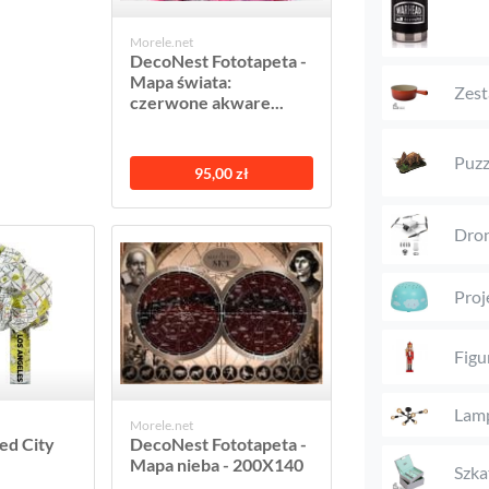
Morele.net
DecoNest Fototapeta -
Mapa świata:
Zest
czerwone akware...
Puzz
95,00 zł
Dro
Proj
Figu
Lam
Morele.net
ed City
DecoNest Fototapeta -
Mapa nieba - 200X140
Szka