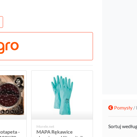
Pomysły
/
Sortuj wedłu
Morele.net
otapeta -
MAPA Rękawice