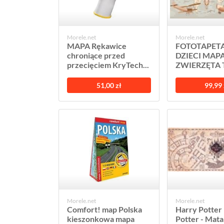
Morele.net
Morele.net
MAPA Rękawice
FOTOTAPETA
chroniące przed
DZIECI MAP
przecięciem KryTech...
ZWIERZĘTA T
51,00 zł
99,99 
Morele.net
Morele.net
Comfort! map Polska
Harry Potter
kieszonkowa mapa
Potter - Mata