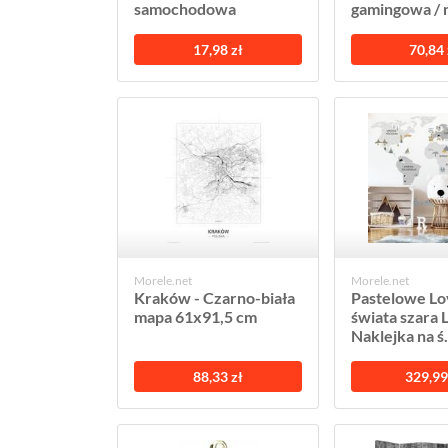
samochodowa
gamingowa / na
17,98 zł
70,84 
Morele.net
Morele.net
Kraków - Czarno-biała
Pastelowe L
mapa 61x91,5 cm
świata szara L
Naklejka na ś.
88,33 zł
329,99