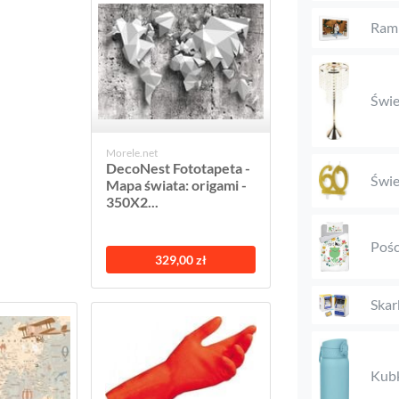
Ramk
Świe
Morele.net
DecoNest Fototapeta -
Świe
Mapa świata: origami -
350X2...
Pośc
329,00 zł
Skar
Kub