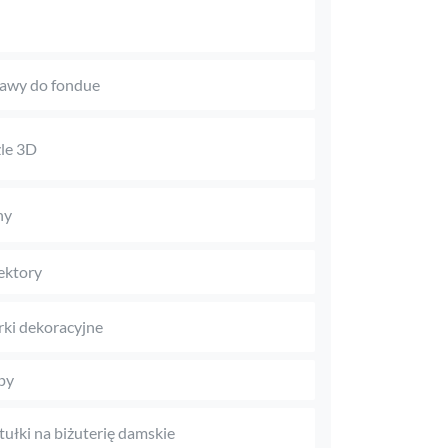
awy do fondue
le 3D
ny
ektory
rki dekoracyjne
py
tułki na biżuterię damskie