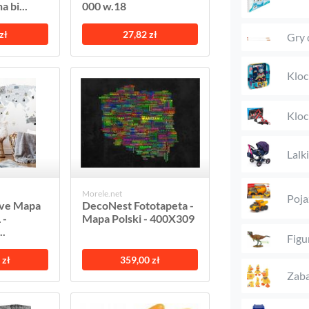
 bi...
000 w.18
zł
27,82 zł
Gry 
Kloc
Kloc
Lalk
Morele.net
Poja
ove Mapa
DecoNest Fototapeta -
 -
Mapa Polski - 400X309
..
Figu
 zł
359,00 zł
Zaba