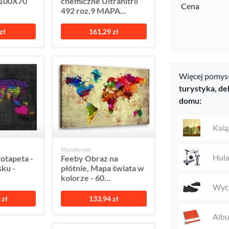
 100X70
chemiczne Ultranitril
Cena
492 roz.9 MAPA...
zł
161,29 zł
Więcej pomysł
turystyka,
de
domu:
Książ
Morele.net
Hula
otapeta -
Feeby Obraz na
ku -
płótnie, Mapa świata w
kolorze - 60...
Wyci
 zł
133,94 zł
Alb