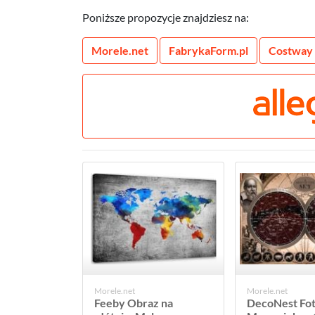
Poniższe propozycje znajdziesz na:
Morele.net
FabrykaForm.pl
Costway
Morele.net
Morele.net
Feeby Obraz na
DecoNest Fot