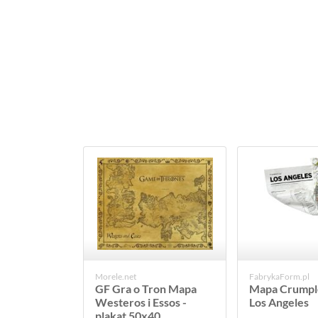
Morele.net
FabrykaForm.pl
GF Gra o Tron Mapa
Mapa Crumpl
Westeros i Essos -
Los Angeles
plakat 50x40...