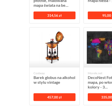
płótnie, Malowana
Mapa nieba -
mapa świata na be...
314,56 zł
95,00 
Costway
Morele.net
Barek globus na alkohol
DecoNest Fot
w stylu vintage
mapa, po włos
kolory - 3...
457,00 zł
335,00