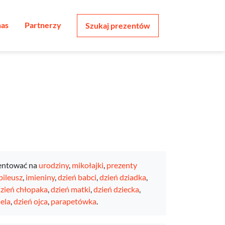
nas
Partnerzy
Szukaj prezentów
entować na
urodziny
,
mikołajki
,
prezenty
bileusz
,
imieniny
,
dzień babci
,
dzień dziadka
,
zień chłopaka
,
dzień matki
,
dzień dziecka
,
ela
,
dzień ojca
,
parapetówka
.