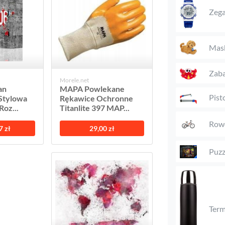
Zega
Mas
Zaba
Morele.net
an
MAPA Powlekane
Pist
Stylowa
Rękawice Ochronne
Roz...
Titanlite 397 MAP...
Rowe
7 zł
29,00 zł
Puzz
Ter