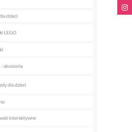
dla dzieci
ki LEGO
ki
i - akcesoria
zdy dla dzieci
rki
wki interaktywne