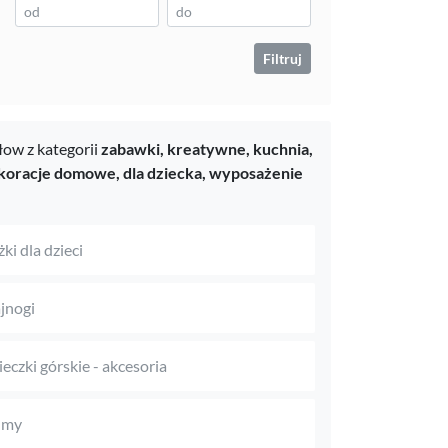
Filtruj
ow z kategorii
zabawki,
kreatywne,
kuchnia,
koracje domowe,
dla dziecka,
wyposażenie
ki dla dzieci
jnogi
eczki górskie - akcesoria
umy