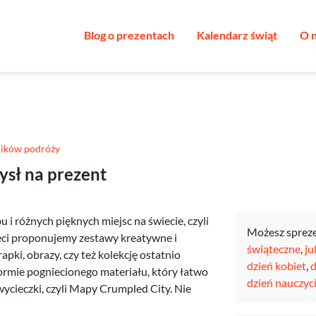
Blog o prezentach
Kalendarz świąt
O 
ników podróży
ysł na prezent
 i różnych pięknych miejsc na świecie, czyli
Możesz sprez
ieci proponujemy zestawy kreatywne i
świąteczne
,
ju
pki, obrazy, czy też kolekcję ostatnio
dzień kobiet
,
d
rmie pogniecionego materiału, który łatwo
dzień nauczyci
wycieczki, czyli Mapy Crumpled City. Nie