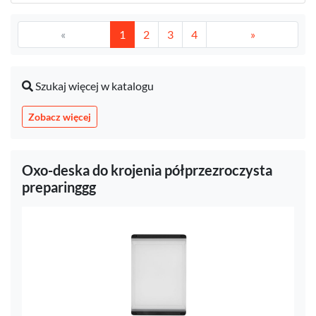
«
1
2
3
4
»
Szukaj więcej w katalogu
Zobacz więcej
Oxo-deska do krojenia półprzezroczysta
preparinggg