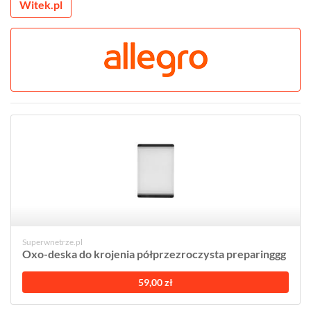
Witek.pl
Superwnetrze.pl
Oxo-deska do krojenia półprzezroczysta preparinggg
59,00 zł