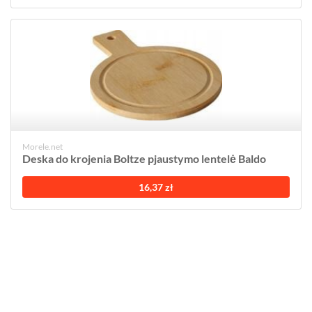
Morele.net
Deska do krojenia Boltze pjaustymo lentelė Baldo
16,37 zł