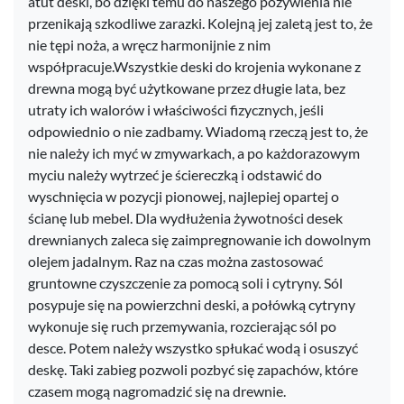
atut deski, bo dzięki temu do naszego pożywienia nie
przenikają szkodliwe zarazki. Kolejną jej zaletą jest to, że
nie tępi noża, a wręcz harmonijnie z nim
współpracuje.Wszystkie deski do krojenia wykonane z
drewna mogą być użytkowane przez długie lata, bez
utraty ich walorów i właściwości fizycznych, jeśli
odpowiednio o nie zadbamy. Wiadomą rzeczą jest to, że
nie należy ich myć w zmywarkach, a po każdorazowym
myciu należy wytrzeć je ściereczką i odstawić do
wyschnięcia w pozycji pionowej, najlepiej opartej o
ścianę lub mebel. Dla wydłużenia żywotności desek
drewnianych zaleca się zaimpregnowanie ich dowolnym
olejem jadalnym. Raz na czas można zastosować
gruntowne czyszczenie za pomocą soli i cytryny. Sól
posypuje się na powierzchni deski, a połówką cytryny
wykonuje się ruch przemywania, rozcierając sól po
desce. Potem należy wszystko spłukać wodą i osuszyć
deskę. Taki zabieg pozwoli pozbyć się zapachów, które
czasem mogą nagromadzić się na drewnie.