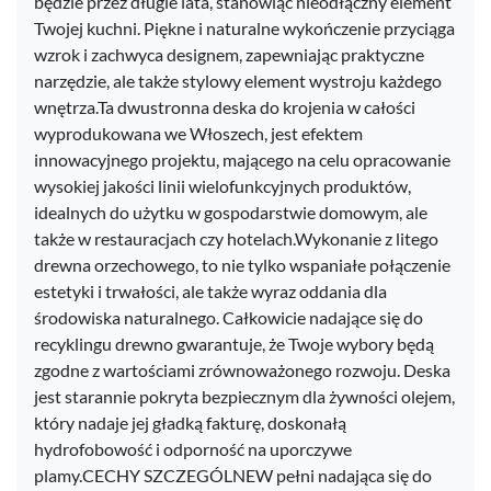
będzie przez długie lata, stanowiąc nieodłączny element
Twojej kuchni. Piękne i naturalne wykończenie przyciąga
wzrok i zachwyca designem, zapewniając praktyczne
narzędzie, ale także stylowy element wystroju każdego
wnętrza.Ta dwustronna deska do krojenia w całości
wyprodukowana we Włoszech, jest efektem
innowacyjnego projektu, mającego na celu opracowanie
wysokiej jakości linii wielofunkcyjnych produktów,
idealnych do użytku w gospodarstwie domowym, ale
także w restauracjach czy hotelach.Wykonanie z litego
drewna orzechowego, to nie tylko wspaniałe połączenie
estetyki i trwałości, ale także wyraz oddania dla
środowiska naturalnego. Całkowicie nadające się do
recyklingu drewno gwarantuje, że Twoje wybory będą
zgodne z wartościami zrównoważonego rozwoju. Deska
jest starannie pokryta bezpiecznym dla żywności olejem,
który nadaje jej gładką fakturę, doskonałą
hydrofobowość i odporność na uporczywe
plamy.CECHY SZCZEGÓLNEW pełni nadająca się do