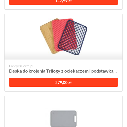
117,99 zł
FabrykaForm.pl
Deska do krojenia Trilogy z ociekaczem i podstawką...
279,00 zł