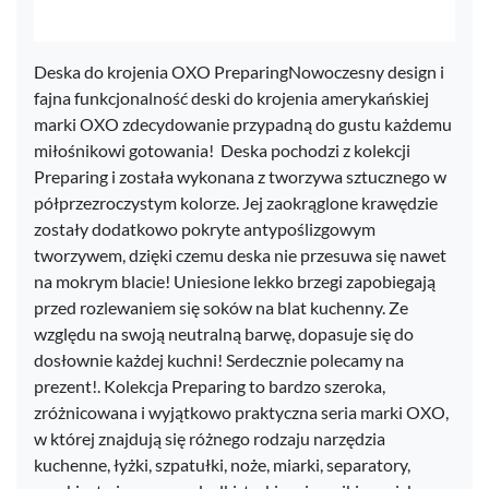
Deska do krojenia OXO PreparingNowoczesny design i
fajna funkcjonalność deski do krojenia amerykańskiej
marki OXO zdecydowanie przypadną do gustu każdemu
miłośnikowi gotowania! Deska pochodzi z kolekcji
Preparing i została wykonana z tworzywa sztucznego w
półprzezroczystym kolorze. Jej zaokrąglone krawędzie
zostały dodatkowo pokryte antypoślizgowym
tworzywem, dzięki czemu deska nie przesuwa się nawet
na mokrym blacie! Uniesione lekko brzegi zapobiegają
przed rozlewaniem się soków na blat kuchenny. Ze
względu na swoją neutralną barwę, dopasuje się do
dosłownie każdej kuchni! Serdecznie polecamy na
prezent!. Kolekcja Preparing to bardzo szeroka,
zróżnicowana i wyjątkowo praktyczna seria marki OXO,
w której znajdują się różnego rodzaju narzędzia
kuchenne, łyżki, szpatułki, noże, miarki, separatory,