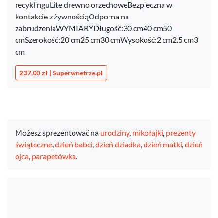
recyklinguLite drewno orzechoweBezpieczna w
kontakcie z żywnościąOdporna na
zabrudzeniaWYMIARYDługość:30 cm40 cm50
cmSzerokość:20 cm25 cm30 cmWysokość:2 cm2.5 cm3
cm
237,00 zł | Superwnetrze.pl
Możesz sprezentować na
urodziny
,
mikołajki
,
prezenty
świąteczne
,
dzień babci
,
dzień dziadka
,
dzień matki
,
dzień
ojca
,
parapetówka
.