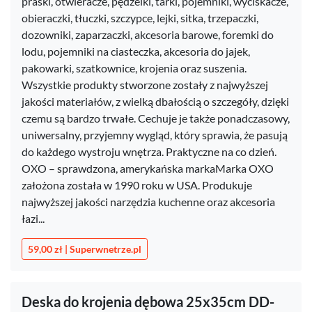
praski, otwieracze, pędzelki, tarki, pojemniki, wyciskacze,
obieraczki, tłuczki, szczypce, lejki, sitka, trzepaczki,
dozowniki, zaparzaczki, akcesoria barowe, foremki do
lodu, pojemniki na ciasteczka, akcesoria do jajek,
pakowarki, szatkownice, krojenia oraz suszenia.
Wszystkie produkty stworzone zostały z najwyższej
jakości materiałów, z wielką dbałością o szczegóły, dzięki
czemu są bardzo trwałe. Cechuje je także ponadczasowy,
uniwersalny, przyjemny wygląd, który sprawia, że pasują
do każdego wystroju wnętrza. Praktyczne na co dzień. ​
OXO – sprawdzona, amerykańska markaMarka OXO
założona została w 1990 roku w USA. Produkuje
najwyższej jakości narzędzia kuchenne oraz akcesoria
łazi...
59,00 zł | Superwnetrze.pl
Deska do krojenia dębowa 25x35cm DD-