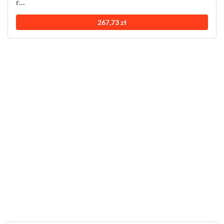
r...
267,73 zł