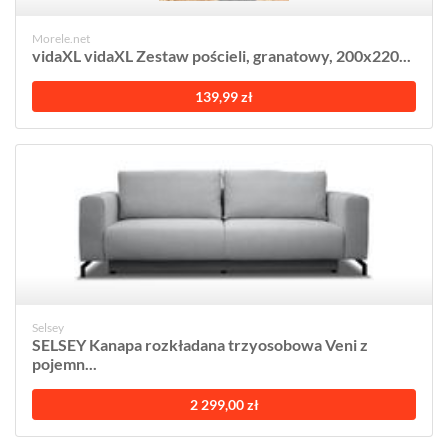
Morele.net
vidaXL vidaXL Zestaw pościeli, granatowy, 200x220...
139,99 zł
Selsey
SELSEY Kanapa rozkładana trzyosobowa Veni z
pojemn...
2 299,00 zł