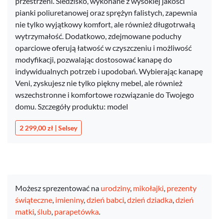
przestrzeni. Siedzisko, wykonane z wysokiej jakości
pianki poliuretanowej oraz sprężyn falistych, zapewnia
nie tylko wyjątkowy komfort, ale również długotrwałą
wytrzymałość. Dodatkowo, zdejmowane poduchy
oparciowe oferują łatwość w czyszczeniu i możliwość
modyfikacji, pozwalając dostosować kanapę do
indywidualnych potrzeb i upodobań. Wybierając kanapę
Veni, zyskujesz nie tylko piękny mebel, ale również
wszechstronne i komfortowe rozwiązanie do Twojego
domu. Szczegóły produktu: model
2 299,00 zł | Selsey
Możesz sprezentować na
urodziny
,
mikołajki
,
prezenty
świąteczne
,
imieniny
,
dzień babci
,
dzień dziadka
,
dzień
matki
,
ślub
,
parapetówka
.