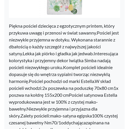
Piękna pościel dziecięca z egzotycznym printem, który
przykuwa uwagę i przenosi w świat sawanny.Pościel jest
niezwykle przyjemna w dotyku. Wykonana starannie z
dbałością o każdy szczegół z najwyższej jakości
satyny.Lekka jak piórko i gładka jak jedwab.Interesująca
kolorystyka i przyjemny dekor lwiątka Simba nadają
pościeli niezwykłego uroku.Komplet pościeli idealnie
dopasuje się do wnętrza sypialni tworząc niezwykłą
harmonię.Pościel pochodzi od marki Estella.W skład
pościeli wchodzi:2x poszewka na poduszkę 70x80 cm1x
poszwa na kołdrę 155x200 cmPościel satynowa Estella
wyprodukowana jest w 100% z czystej mako-
bawełny.Niezwykle przyjemna i przyjazna dla
skóry.Zalety pościeli:mako-satyna egipska100% czystej
czesanej bawełny Nm70/1oddychającazapinana na