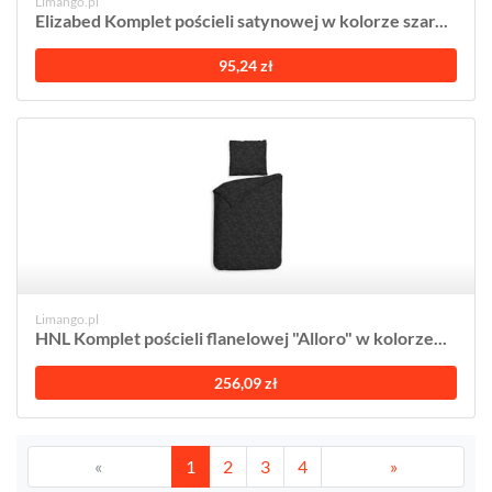
Limango.pl
Elizabed Komplet pościeli satynowej w kolorze szar...
95,24 zł
Limango.pl
HNL Komplet pościeli flanelowej "Alloro" w kolorze...
256,09 zł
«
1
2
3
4
»