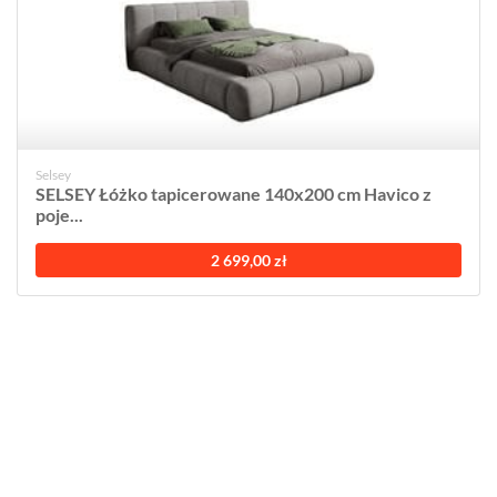
Selsey
SELSEY Łóżko tapicerowane 140x200 cm Havico z
poje...
2 699,00 zł