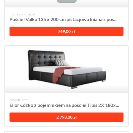
FabrykaForm.pl
Pościel Valka 135 x 200 cm pistacjowa lniana z pos...
769,00 zł
Morele.net
Elior Łóżko z pojemnikiem na pościel Tibis 2X 180x...
2 798,00 zł