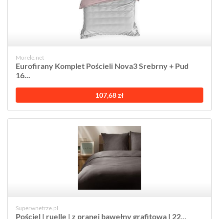
Morele.net
Eurofirany Komplet Pościeli Nova3 Srebrny + Pud
16...
107,68 zł
Superwnetrze.pl
Pościel | ruelle | z pranej bawełny grafitowa | 22...