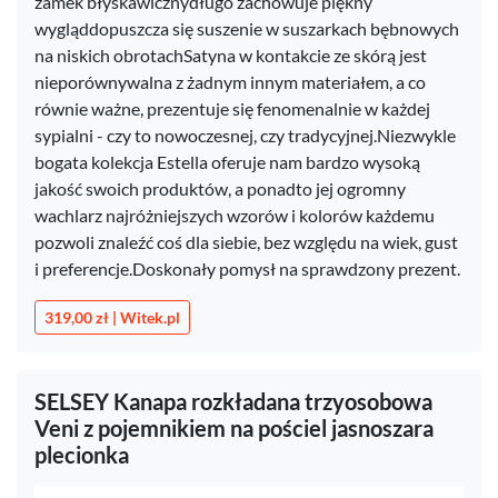
zamek błyskawicznydługo zachowuje piękny
wygląddopuszcza się suszenie w suszarkach bębnowych
na niskich obrotachSatyna w kontakcie ze skórą jest
nieporównywalna z żadnym innym materiałem, a co
równie ważne, prezentuje się fenomenalnie w każdej
sypialni - czy to nowoczesnej, czy tradycyjnej.Niezwykle
bogata kolekcja Estella oferuje nam bardzo wysoką
jakość swoich produktów, a ponadto jej ogromny
wachlarz najróżniejszych wzorów i kolorów każdemu
pozwoli znaleźć coś dla siebie, bez względu na wiek, gust
i preferencje.Doskonały pomysł na sprawdzony prezent.
319,00 zł | Witek.pl
SELSEY Kanapa rozkładana trzyosobowa
Veni z pojemnikiem na pościel jasnoszara
plecionka