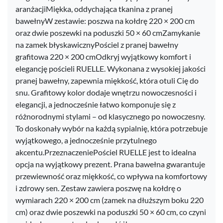
aranżacjiMiękka, oddychająca tkanina z pranej
bawełnyW zestawie: poszwa na kołdrę 220 × 200 cm
oraz dwie poszewki na poduszki 50 × 60 cmZamykanie
na zamek błyskawicznyPościel z pranej bawełny
grafitowa 220 × 200 cmOdkryj wyjątkowy komfort i
elegancję pościeli RUELLE. Wykonana z wysokiej jakości
pranej bawełny, zapewnia miękkość, która otuli Cię do
snu. Grafitowy kolor dodaje wnętrzu nowoczesności i
elegancji, a jednocześnie łatwo komponuje się z
różnorodnymi stylami – od klasycznego po nowoczesny.
To doskonały wybór na każdą sypialnię, która potrzebuje
wyjątkowego, a jednocześnie przytulnego
akcentu.PrzeznaczeniePościel RUELLE jest to idealna
opcja na wyjątkowy prezent. Prana bawełna gwarantuje
przewiewność oraz miękkość, co wpływa na komfortowy
i zdrowy sen. Zestaw zawiera poszwę na kołdrę o
wymiarach 220 × 200 cm (zamek na dłuższym boku 220
cm) oraz dwie poszewki na poduszki 50 × 60 cm, co czyni