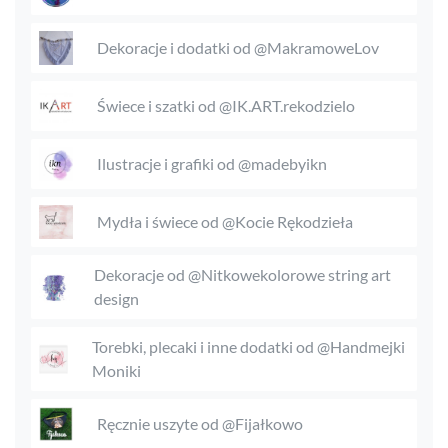
Dekoracje i dodatki od @MakramoweLov
Świece i szatki od @IK.ART.rekodzielo
Ilustracje i grafiki od @madebyikn
Mydła i świece od @Kocie Rękodzieła
Dekoracje od @Nitkowekolorowe string art
design
Torebki, plecaki i inne dodatki od @Handmejki
Moniki
Ręcznie uszyte od @Fijałkowo