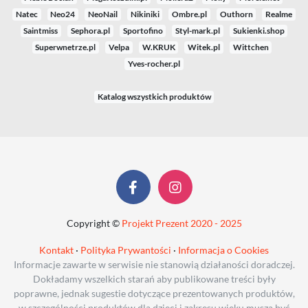
Natec
Neo24
NeoNail
Nikiniki
Ombre.pl
Outhorn
Realme
Saintmiss
Sephora.pl
Sportofino
Styl-mark.pl
Sukienki.shop
Superwnetrze.pl
Velpa
W.KRUK
Witek.pl
Wittchen
Yves-rocher.pl
Katalog wszystkich produktów
Copyright ©
Projekt Prezent 2020 - 2025
Kontakt
·
Polityka Prywantości
·
Informacja o Cookies
Informacje zawarte w serwisie nie stanowią działaności doradczej.
Dokładamy wszelkich starań aby publikowane treści były
poprawne, jednak sugestie dotyczące prezentowanych produktów,
w szczególności produktów dla dzieci i zakresu wieku muszą być