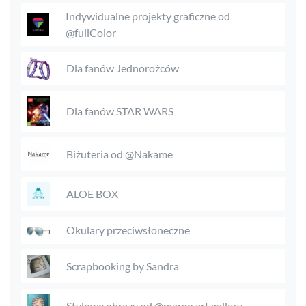
Indywidualne projekty graficzne od
@fullColor
Dla fanów Jednorożców
Dla fanów STAR WARS
Biżuteria od @Nakame
ALOE BOX
Okulary przeciwsłoneczne
Scrapbooking by Sandra
Stylowe obrazy od @margo.art.gallery