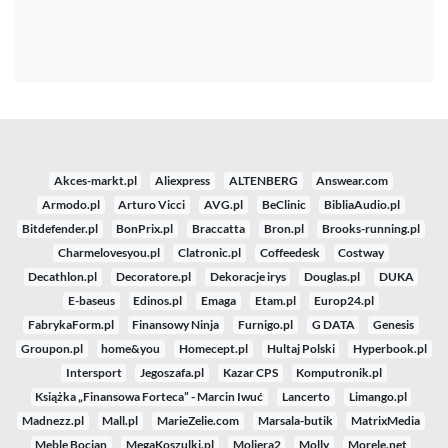
Akces-markt.pl
Aliexpress
ALTENBERG
Answear.com
Armodo.pl
Arturo Vicci
AVG.pl
BeClinic
BibliaAudio.pl
Bitdefender.pl
BonPrix.pl
Braccatta
Bron.pl
Brooks-running.pl
Charmelovesyou.pl
Clatronic.pl
Coffeedesk
Costway
Decathlon.pl
Decoratore.pl
Dekoracje irys
Douglas.pl
DUKA
E-baseus
Edinos.pl
Emaga
Etam.pl
Europ24.pl
FabrykaForm.pl
Finansowy Ninja
Furnigo.pl
G DATA
Genesis
Groupon.pl
home&you
Homecept.pl
Hultaj Polski
Hyperbook.pl
Intersport
Jegoszafa.pl
Kazar CPS
Komputronik.pl
Książka „Finansowa Forteca” - Marcin Iwuć
Lancerto
Limango.pl
Madnezz.pl
Mall.pl
MarieZelie.com
Marsala-butik
MatrixMedia
Meble Bocian
MegaKoszulki.pl
Moliera2
Molly
Morele.net