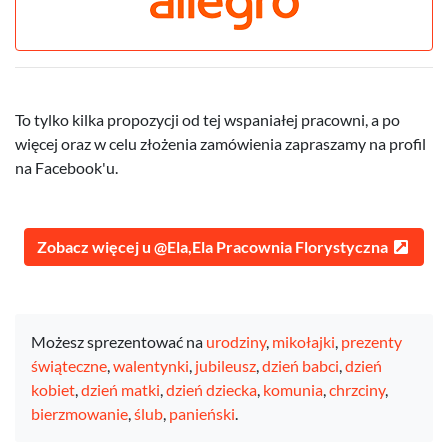
To tylko kilka propozycji od tej wspaniałej pracowni, a po
więcej oraz w celu złożenia zamówienia zapraszamy na profil
na Facebook'u.
Zobacz więcej u @Ela,Ela Pracownia Florystyczna
Możesz sprezentować na
urodziny
,
mikołajki
,
prezenty
świąteczne
,
walentynki
,
jubileusz
,
dzień babci
,
dzień
kobiet
,
dzień matki
,
dzień dziecka
,
komunia
,
chrzciny
,
bierzmowanie
,
ślub
,
panieński
.