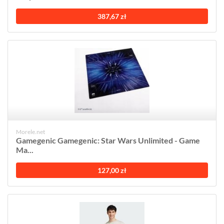
387,67 zł
Morele.net
Gamegenic Gamegenic: Star Wars Unlimited - Game
Ma...
127,00 zł