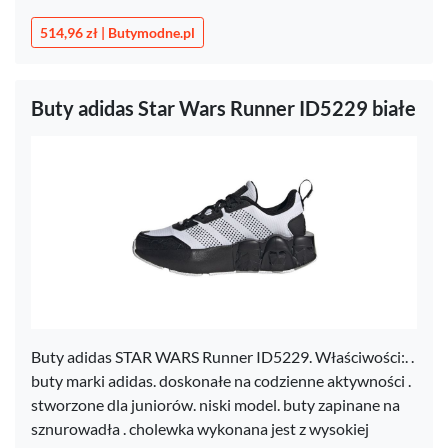
514,96 zł | Butymodne.pl
Buty adidas Star Wars Runner ID5229 białe
Buty adidas STAR WARS Runner ID5229. Właściwości:. .
buty marki adidas. doskonałe na codzienne aktywności .
stworzone dla juniorów. niski model. buty zapinane na
sznurowadła . cholewka wykonana jest z wysokiej