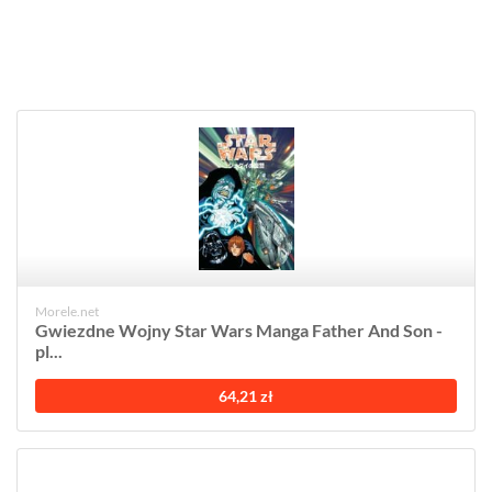
Morele.net
Gwiezdne Wojny Star Wars Manga Father And Son -
pl...
64,21 zł