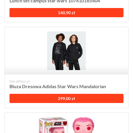
Lunch set campus star wars 107410165404
140,90 zł
Decathlon.pl
Bluza Dresowa Adidas Star Wars Mandalorian
299,00 zł