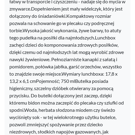
łatwy w transporcie i czyszczeniu - nadaje się do mycia w
zmywarce.Dopełnieniem jest mały widelczyk, który jest
dołączony do śniadaniówki.Kompaktowy rozmiar
pozwala na schowanie go w plecaku czy podręcznej
torbie.Wysoka jakość wykonania, żywe barwy, to atuty
tego pudełka na posiłki dla najmłodszych.Lunchbox
zachęci dzieci do komponowania zdrowych posiłków,
dzięki czemu od najmłodszych lat mogą wyrobić zdrowe
nawyki żywieniowe. Pełnoziarniste kanapki z sałatą i
pomidorem, połówka jabłka, garść orzechów, wszystko
to znajdzie swoje miejsce.Wymiary lunchboxa: 17,8 x
13,2 x 6,1 cmPojemność; 750 mlButelka posiada
higieniczny, szczelny dzióbek otwierany za pomocą
przycisku. Do butelki dołączony jest zaczep, dzięki
któremu bidon można zaczepić do plecaka czy szlufki od
spodni.Woda, herbata słodzona miodem czy świeżo
wyciśnięty sok - w tej wielokrotnego użytku butelce,
pozwoli zmniejszyć spożywanie przez dziecko
niezdrowych, słodkich napojów gazowanych, jak