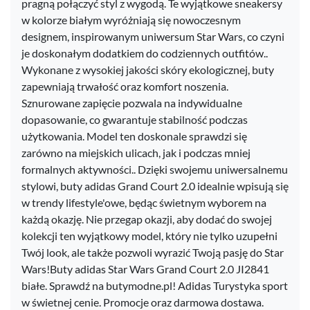
pragną połączyć styl z wygodą. Te wyjątkowe sneakersy
w kolorze białym wyróżniają się nowoczesnym
designem, inspirowanym uniwersum Star Wars, co czyni
je doskonałym dodatkiem do codziennych outfitów..
Wykonane z wysokiej jakości skóry ekologicznej, buty
zapewniają trwałość oraz komfort noszenia.
Sznurowane zapięcie pozwala na indywidualne
dopasowanie, co gwarantuje stabilność podczas
użytkowania. Model ten doskonale sprawdzi się
zarówno na miejskich ulicach, jak i podczas mniej
formalnych aktywności.. Dzięki swojemu uniwersalnemu
stylowi, buty adidas Grand Court 2.0 idealnie wpisują się
w trendy lifestyle'owe, będąc świetnym wyborem na
każdą okazję. Nie przegap okazji, aby dodać do swojej
kolekcji ten wyjątkowy model, który nie tylko uzupełni
Twój look, ale także pozwoli wyrazić Twoją pasję do Star
Wars!Buty adidas Star Wars Grand Court 2.0 JI2841
białe. Sprawdź na butymodne.pl! Adidas Turystyka sport
w świetnej cenie. Promocje oraz darmowa dostawa.