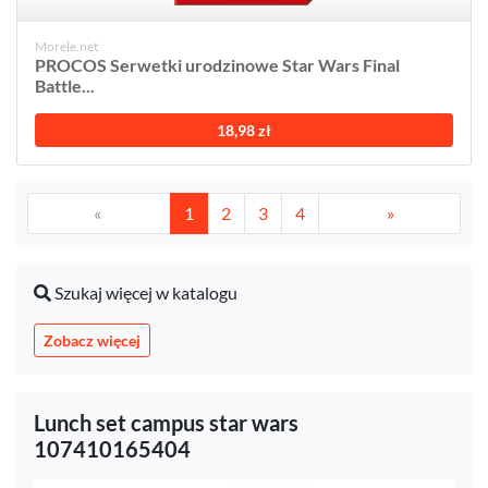
Morele.net
PROCOS Serwetki urodzinowe Star Wars Final
Battle...
18,98 zł
«
1
2
3
4
»
Szukaj więcej w katalogu
Zobacz więcej
Lunch set campus star wars
107410165404