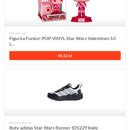
Morele.net
Figurka Funko! POP VINYL Star Wars Valentines S3
L...
45,52 zł
Butymodne.pl
Buty adidas Star Wars Runner ID5229 białe