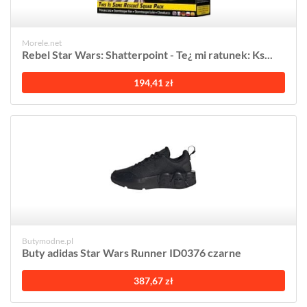
Morele.net
Rebel Star Wars: Shatterpoint - Te¿ mi ratunek: Ks...
194,41 zł
Butymodne.pl
Buty adidas Star Wars Runner ID0376 czarne
387,67 zł