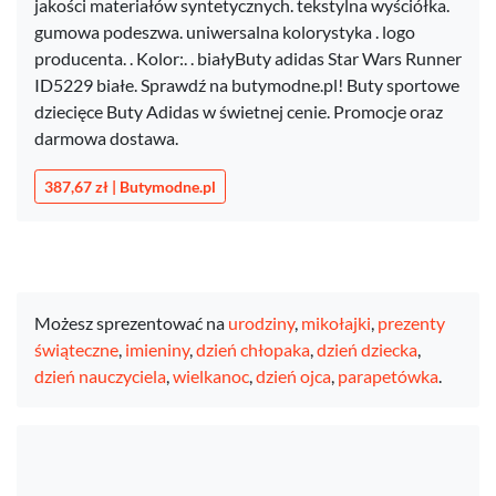
jakości materiałów syntetycznych. tekstylna wyściółka.
gumowa podeszwa. uniwersalna kolorystyka . logo
producenta. . Kolor:. . białyButy adidas Star Wars Runner
ID5229 białe. Sprawdź na butymodne.pl! Buty sportowe
dziecięce Buty Adidas w świetnej cenie. Promocje oraz
darmowa dostawa.
387,67 zł | Butymodne.pl
Możesz sprezentować na
urodziny
,
mikołajki
,
prezenty
świąteczne
,
imieniny
,
dzień chłopaka
,
dzień dziecka
,
dzień nauczyciela
,
wielkanoc
,
dzień ojca
,
parapetówka
.