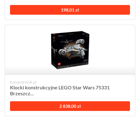
198,01 zł
Komputronik.pl
Klocki konstrukcyjne LEGO Star Wars 75331
Brzeszcz...
2 838,00 zł