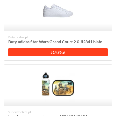
Butymodne.pl
Buty adidas Star Wars Grand Court 2.0 JI2841 białe
514,96 zł
Superwnetrze.pl