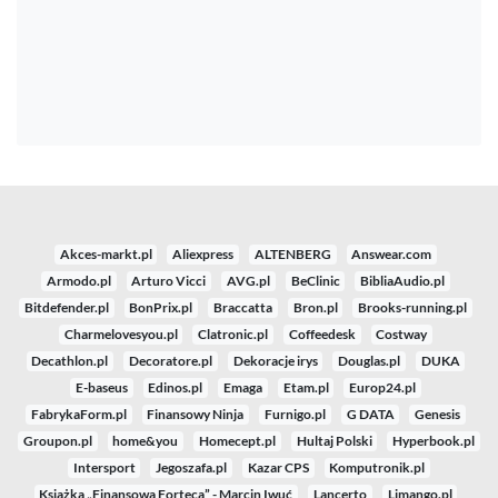
Akces-markt.pl
Aliexpress
ALTENBERG
Answear.com
Armodo.pl
Arturo Vicci
AVG.pl
BeClinic
BibliaAudio.pl
Bitdefender.pl
BonPrix.pl
Braccatta
Bron.pl
Brooks-running.pl
Charmelovesyou.pl
Clatronic.pl
Coffeedesk
Costway
Decathlon.pl
Decoratore.pl
Dekoracje irys
Douglas.pl
DUKA
E-baseus
Edinos.pl
Emaga
Etam.pl
Europ24.pl
FabrykaForm.pl
Finansowy Ninja
Furnigo.pl
G DATA
Genesis
Groupon.pl
home&you
Homecept.pl
Hultaj Polski
Hyperbook.pl
Intersport
Jegoszafa.pl
Kazar CPS
Komputronik.pl
Książka „Finansowa Forteca” - Marcin Iwuć
Lancerto
Limango.pl