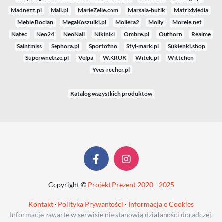
Madnezz.pl
Mall.pl
MarieZelie.com
Marsala-butik
MatrixMedia
Meble Bocian
MegaKoszulki.pl
Moliera2
Molly
Morele.net
Natec
Neo24
NeoNail
Nikiniki
Ombre.pl
Outhorn
Realme
Saintmiss
Sephora.pl
Sportofino
Styl-mark.pl
Sukienki.shop
Superwnetrze.pl
Velpa
W.KRUK
Witek.pl
Wittchen
Yves-rocher.pl
Katalog wszystkich produktów
Copyright ©
Projekt Prezent 2020 - 2025
Kontakt
·
Polityka Prywantości
·
Informacja o Cookies
Informacje zawarte w serwisie nie stanowią działaności doradczej.