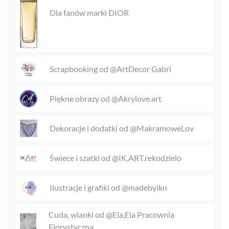
Dla fanów marki DIOR
Scrapbooking od @ArtDecor Gabri
Piękne obrazy od @Akrylove.art
Dekoracje i dodatki od @MakramoweLov
Świece i szatki od @IK.ART.rekodzielo
Ilustracje i grafiki od @madebyikn
Cuda, wianki od @Ela,Ela Pracownia
Florystyczna