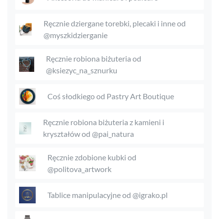
Ręcznie dziergane torebki, plecaki i inne od
@myszkidzierganie
Ręcznie robiona biżuteria od
@ksiezyc_na_sznurku
Coś słodkiego od Pastry Art Boutique
Ręcznie robiona biżuteria z kamieni i
kryształów od @pai_natura
Ręcznie zdobione kubki od
@politova_artwork
Tablice manipulacyjne od @igrako.pl