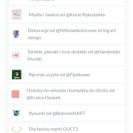
Mydła i świece od @Kocie Rękodzieła
Dekoracje od @Nitkowekolorowe string art
design
Torebki, plecaki i inne dodatki od @Handmejki
Moniki
Ręcznie uszyte od @Fijałkowo
Ozdoby do włosów i komplety do chrztu od
@Kraina Opasek
Rysunki od @BobowskiART
Dla fanów marki GUCCI