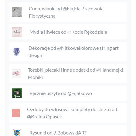
Cuda, wianki od @Ela,Ela Pracownia
Florystyczna
Mydła i świece od @Kocie Rękodzieła
Dekoracje od @Nitkowekolorowe string art
design
Torebki, plecaki i inne dodatki od @Handmejki
Moniki
Ręcznie uszyte od @Fijałkowo
Ozdoby do włosów i komplety do chrztu od
@Kraina Opasek
Rysunki od @BobowskiART