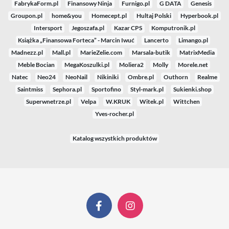
FabrykaForm.pl
Finansowy Ninja
Furnigo.pl
G DATA
Genesis
Groupon.pl
home&you
Homecept.pl
Hultaj Polski
Hyperbook.pl
Intersport
Jegoszafa.pl
Kazar CPS
Komputronik.pl
Książka „Finansowa Forteca” - Marcin Iwuć
Lancerto
Limango.pl
Madnezz.pl
Mall.pl
MarieZelie.com
Marsala-butik
MatrixMedia
Meble Bocian
MegaKoszulki.pl
Moliera2
Molly
Morele.net
Natec
Neo24
NeoNail
Nikiniki
Ombre.pl
Outhorn
Realme
Saintmiss
Sephora.pl
Sportofino
Styl-mark.pl
Sukienki.shop
Superwnetrze.pl
Velpa
W.KRUK
Witek.pl
Wittchen
Yves-rocher.pl
Katalog wszystkich produktów