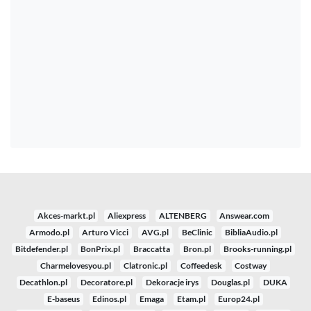
Akces-markt.pl
Aliexpress
ALTENBERG
Answear.com
Armodo.pl
Arturo Vicci
AVG.pl
BeClinic
BibliaAudio.pl
Bitdefender.pl
BonPrix.pl
Braccatta
Bron.pl
Brooks-running.pl
Charmelovesyou.pl
Clatronic.pl
Coffeedesk
Costway
Decathlon.pl
Decoratore.pl
Dekoracje irys
Douglas.pl
DUKA
E-baseus
Edinos.pl
Emaga
Etam.pl
Europ24.pl