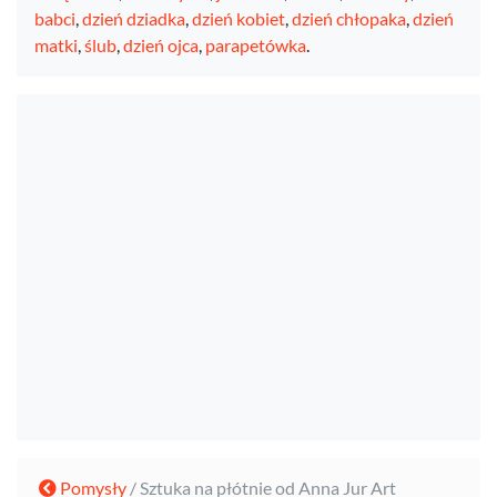
babci
,
dzień dziadka
,
dzień kobiet
,
dzień chłopaka
,
dzień
matki
,
ślub
,
dzień ojca
,
parapetówka
.
Pomysły
/ Sztuka na płótnie od Anna Jur Art