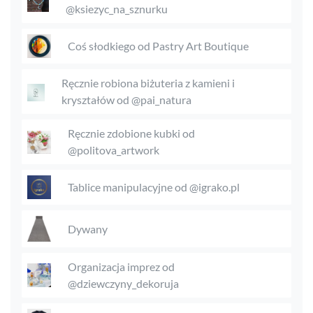
@ksiezyc_na_sznurku
Coś słodkiego od Pastry Art Boutique
Ręcznie robiona biżuteria z kamieni i
kryształów od @pai_natura
Ręcznie zdobione kubki od
@politova_artwork
Tablice manipulacyjne od @igrako.pl
Dywany
Organizacja imprez od
@dziewczyny_dekoruja