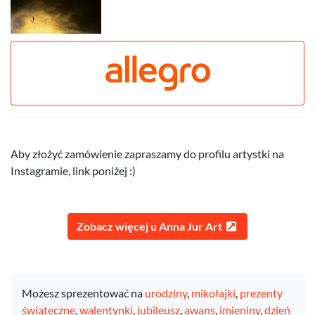
Aby złożyć zamówienie zapraszamy do profilu artystki na
Instagramie, link poniżej :)
Zobacz więcej u Anna Jur Art
Możesz sprezentować na
urodziny
,
mikołajki
,
prezenty
świąteczne
,
walentynki
,
jubileusz
,
awans
,
imieniny
,
dzień