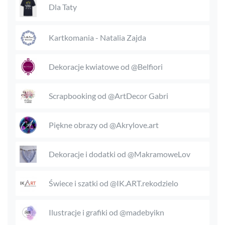
Dla Taty
Kartkomania - Natalia Zajda
Dekoracje kwiatowe od @Belfiori
Scrapbooking od @ArtDecor Gabri
Piękne obrazy od @Akrylove.art
Dekoracje i dodatki od @MakramoweLov
Świece i szatki od @IK.ART.rekodzielo
Ilustracje i grafiki od @madebyikn