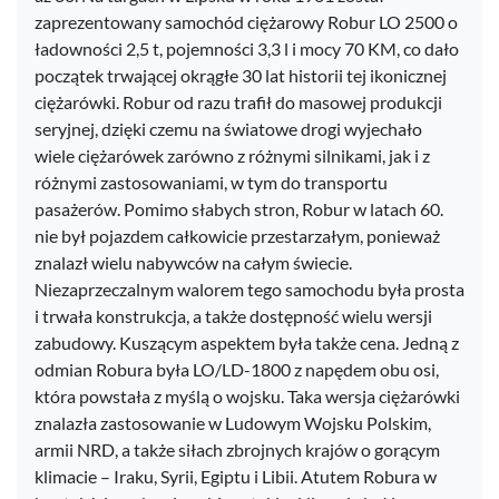
zaprezentowany samochód ciężarowy Robur LO 2500 o
ładowności 2,5 t, pojemności 3,3 l i mocy 70 KM, co dało
początek trwającej okrągłe 30 lat historii tej ikonicznej
ciężarówki. Robur od razu trafił do masowej produkcji
seryjnej, dzięki czemu na światowe drogi wyjechało
wiele ciężarówek zarówno z różnymi silnikami, jak i z
różnymi zastosowaniami, w tym do transportu
pasażerów. Pomimo słabych stron, Robur w latach 60.
nie był pojazdem całkowicie przestarzałym, ponieważ
znalazł wielu nabywców na całym świecie.
Niezaprzeczalnym walorem tego samochodu była prosta
i trwała konstrukcja, a także dostępność wielu wersji
zabudowy. Kuszącym aspektem była także cena. Jedną z
odmian Robura była LO/LD-1800 z napędem obu osi,
która powstała z myślą o wojsku. Taka wersja ciężarówki
znalazła zastosowanie w Ludowym Wojsku Polskim,
armii NRD, a także siłach zbrojnych krajów o gorącym
klimacie – Iraku, Syrii, Egiptu i Libii. Atutem Robura w