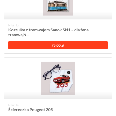
Nikiniki
Koszulka z tramwajem Sanok SN1 – dla fana
tramwajó...
75,00 zł
Nikiniki
Ściereczka Peugeot 205