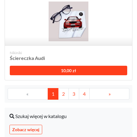
Nikiniki
Ściereczka Audi
10,00 zł
«
1
2
3
4
»
Szukaj więcej w katalogu
Zobacz więcej