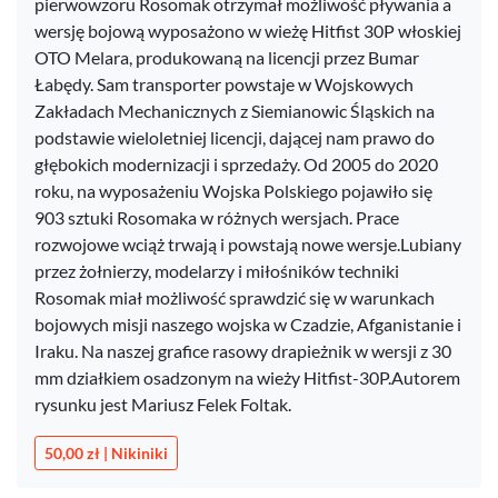
pierwowzoru Rosomak otrzymał możliwość pływania a
wersję bojową wyposażono w wieżę Hitfist 30P włoskiej
OTO Melara, produkowaną na licencji przez Bumar
Łabędy. Sam transporter powstaje w Wojskowych
Zakładach Mechanicznych z Siemianowic Śląskich na
podstawie wieloletniej licencji, dającej nam prawo do
głębokich modernizacji i sprzedaży. Od 2005 do 2020
roku, na wyposażeniu Wojska Polskiego pojawiło się
903 sztuki Rosomaka w różnych wersjach. Prace
rozwojowe wciąż trwają i powstają nowe wersje.Lubiany
przez żołnierzy, modelarzy i miłośników techniki
Rosomak miał możliwość sprawdzić się w warunkach
bojowych misji naszego wojska w Czadzie, Afganistanie i
Iraku. Na naszej grafice rasowy drapieżnik w wersji z 30
mm działkiem osadzonym na wieży Hitfist-30P.Autorem
rysunku jest Mariusz Felek Foltak.
50,00 zł | Nikiniki