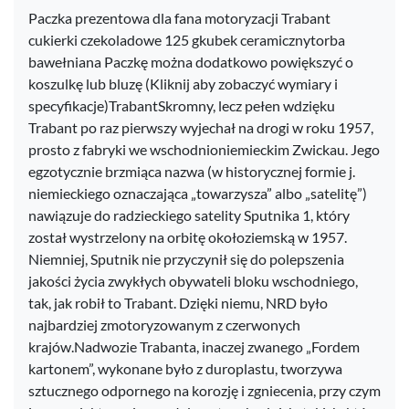
Paczka prezentowa dla fana motoryzacji Trabant
cukierki czekoladowe 125 gkubek ceramicznytorba
bawełniana Paczkę można dodatkowo powiększyć o
koszulkę lub bluzę (Kliknij aby zobaczyć wymiary i
specyfikacje)TrabantSkromny, lecz pełen wdzięku
Trabant po raz pierwszy wyjechał na drogi w roku 1957,
prosto z fabryki we wschodnioniemieckim Zwickau. Jego
egzotycznie brzmiąca nazwa (w historycznej formie j.
niemieckiego oznaczająca „towarzysza” albo „satelitę”)
nawiązuje do radzieckiego satelity Sputnika 1, który
został wystrzelony na orbitę okołoziemską w 1957.
Niemniej, Sputnik nie przyczynił się do polepszenia
jakości życia zwykłych obywateli bloku wschodniego,
tak, jak robił to Trabant. Dzięki niemu, NRD było
najbardziej zmotoryzowanym z czerwonych
krajów.Nadwozie Trabanta, inaczej zwanego „Fordem
kartonem”, wykonane było z duroplastu, tworzywa
sztucznego odpornego na korozję i zgniecenia, przy czym