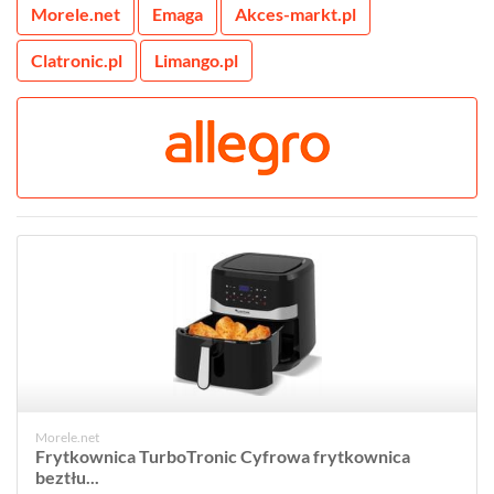
Morele.net
Emaga
Akces-markt.pl
Clatronic.pl
Limango.pl
Morele.net
Frytkownica TurboTronic Cyfrowa frytkownica
beztłu...