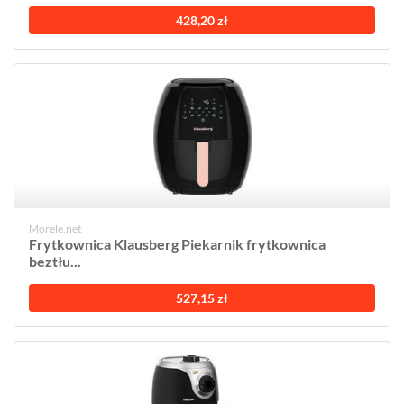
428,20 zł
Morele.net
Frytkownica Klausberg Piekarnik frytkownica
beztłu...
527,15 zł