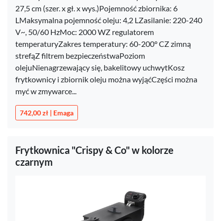
27,5 cm (szer. x gł. x wys.)Pojemność zbiornika: 6
LMaksymalna pojemność oleju: 4,2 LZasilanie: 220-240
V~, 50/60 HzMoc: 2000 WZ regulatorem
temperaturyZakres temperatury: 60-200° CZ zimną
strefąZ filtrem bezpieczeństwaPoziom
olejuNienagrzewający się, bakelitowy uchwytKosz
frytkownicy i zbiornik oleju można wyjąćCzęści można
myć w zmywarce...
742,00 zł | Emaga
Frytkownica "Crispy & Co" w kolorze
czarnym