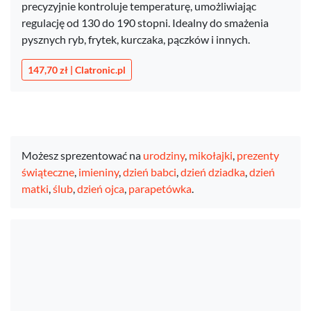
precyzyjnie kontroluje temperaturę, umożliwiając
regulację od 130 do 190 stopni. Idealny do smażenia
pysznych ryb, frytek, kurczaka, pączków i innych.
147,70 zł | Clatronic.pl
Możesz sprezentować na
urodziny
,
mikołajki
,
prezenty
świąteczne
,
imieniny
,
dzień babci
,
dzień dziadka
,
dzień
matki
,
ślub
,
dzień ojca
,
parapetówka
.