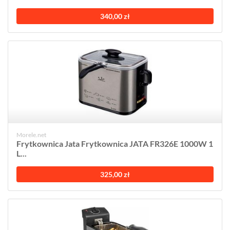
340,00 zł
Morele.net
Frytkownica Jata Frytkownica JATA FR326E 1000W 1
L...
325,00 zł