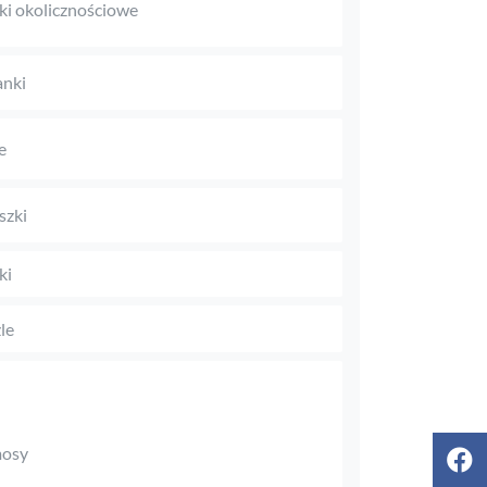
ki okolicznościowe
anki
e
szki
ki
le
mosy