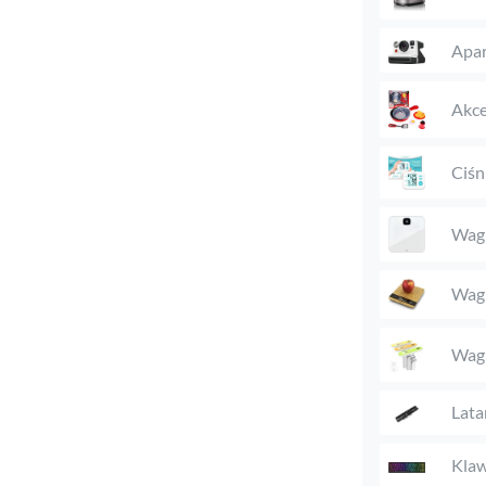
Apar
Akce
Ciśn
Wagi
Wag
Wag
Lata
Klaw