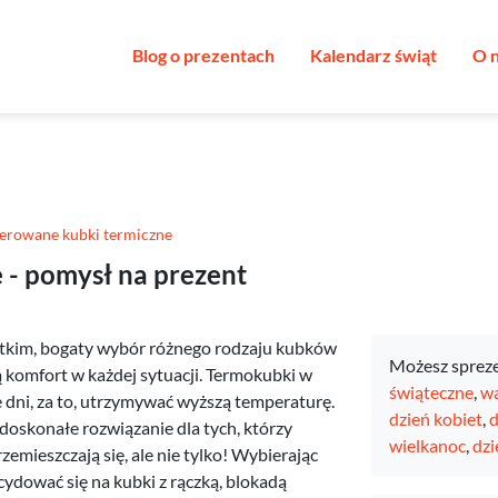
Blog o prezentach
Kalendarz świąt
O 
erowane kubki termiczne
- pomysł na prezent
stkim, bogaty wybór różnego rodzaju kubków
Możesz sprez
 komfort w każdej sytuacji. Termokubki w
świąteczne
,
wa
e dni, za to, utrzymywać wyższą temperaturę.
dzień kobiet
,
d
doskonałe rozwiązanie dla tych, którzy
wielkanoc
,
dzi
emieszczają się, ale nie tylko! Wybierając
ydować się na kubki z rączką, blokadą