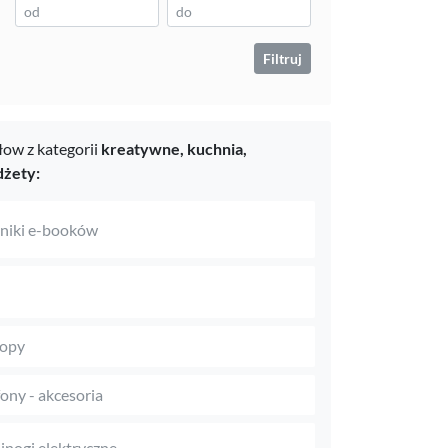
Filtruj
ow z kategorii
kreatywne,
kuchnia,
dżety:
niki e-booków
topy
fony - akcesoria
jnogi elektryczne