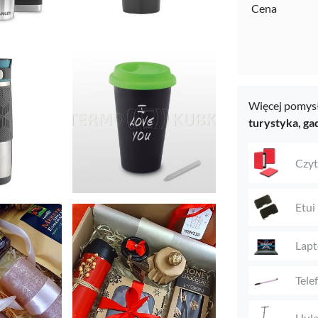
Cena
Więcej pomysł
turystyka,
ga
Czyt
Etui
Lap
Tele
Hula