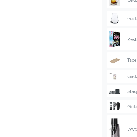
Gadż
Zest
Tace
Gadż
Stac
Gola
Wyci