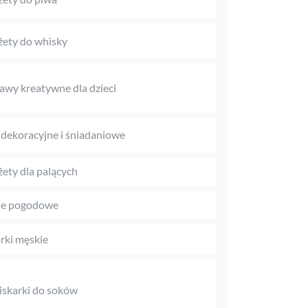
ety do whisky
awy kreatywne dla dzieci
 dekoracyjne i śniadaniowe
ety dla palących
je pogodowe
rki męskie
skarki do soków