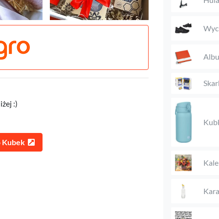
Wyci
Alb
Skar
żej :)
Kub
 Kubek
Kale
Kara