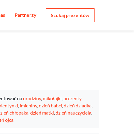
nas
Partnerzy
Szukaj prezentów
entować na
urodziny
,
mikołajki
,
prezenty
lentynki
,
imieniny
,
dzień babci
,
dzień dziadka
,
zień chłopaka
,
dzień matki
,
dzień nauczyciela
,
eń ojca
.