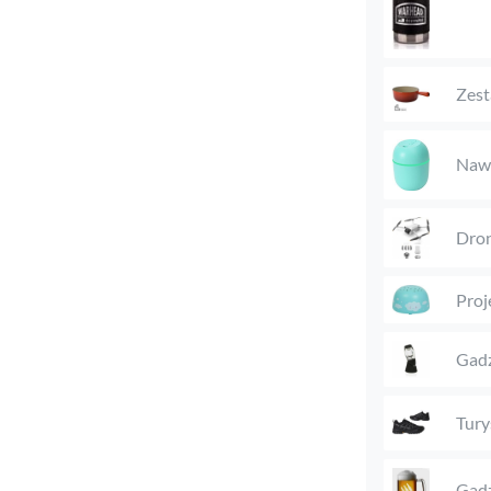
Zest
Nawi
Dro
Proj
Gadż
Tury
Gadż