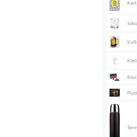
Kart
Szkl
Kufl
Kieli
Kloc
Puzz
Ter