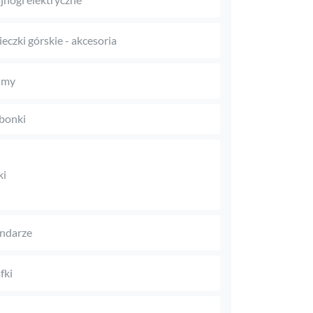
eczki górskie - akcesoria
umy
bonki
ki
ndarze
fki