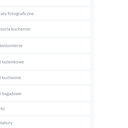
aty fotograficzne
soria kuchenne
ieniomierze
 łazienkowe
i kuchenne
i bagażowe
rki
iatury