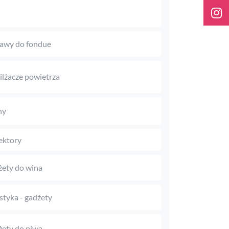
awy do fondue
lżacze powietrza
ny
ektory
ety do wina
styka - gadżety
ety do piwa