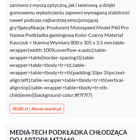
zarówno z myszą optyczną, jak i laserową, a dzięki
gumowemu wykończeniu zapewni wymaganą stabilność
nawet podczas najbardziej emocjonującej
gry!Specyfikacja: Producent Motospeed Model P60 Pro
Nazwa Podkładka gamingowa Kolor Czarny Materiał
Kauczuk + tkanina Wymiary 800 x 305 x 3.5 mm.table-
wrapper{width:100%;overflow-x:auto}.table-
wrapper>table{border-spacing:0}.table-
wrapper>table>tbody>tr>td,.table-
wrapper>table>tbody>tr>th{padding:10px 35px;text-
align:left}.table-wrapper>table>tbody>tr>th{vertical-
align:top}.table-wrapper>table>tbody>tr:nth-
child(even){background-color:#f7f7f7}
40,00 zł | Akces-markt.pl
MEDIA-TECH PODKŁADKA CHŁODZĄCA
DO LAPTOPA MT2660