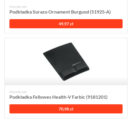
Morele.net
Podkładka Surazo Ornament Burgund (51925-A)
49,97 zł
Morele.net
Podkładka Fellowes Health-V Farbic (9181201)
70,98 zł