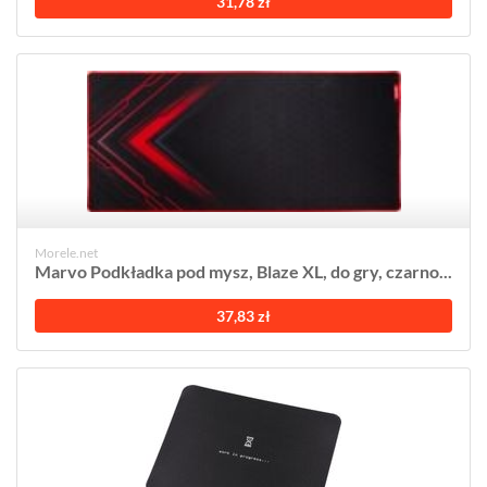
31,78 zł
Morele.net
Marvo Podkładka pod mysz, Blaze XL, do gry, czarno...
37,83 zł