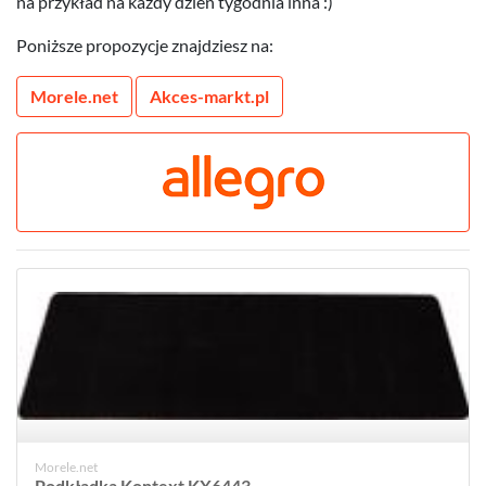
na przykład na każdy dzień tygodnia inna :)
Poniższe propozycje znajdziesz na:
Morele.net
Akces-markt.pl
Morele.net
Podkładka Kontext KX6443