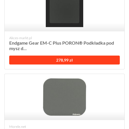
Akces-markt.pl
Endgame Gear EM-C Plus PORON® Podkładka pod
mysz d...
278,99 zł
Morele.net