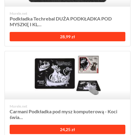
Morele.net
Podkładka Techrebal DUŻA PODKŁADKA POD
MYSZKĘ I KL...
28,99 zł
Morele.net
Carmani Podkładka pod mysz komputerową - Koci
świa...
24,25 zł