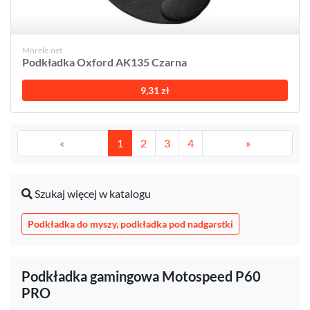
Morele.net
Podkładka Oxford AK135 Czarna
9,31 zł
«
1
2
3
4
»
Szukaj więcej w katalogu
Podkładka do myszy, podkładka pod nadgarstki
Podkładka gamingowa Motospeed P60
PRO