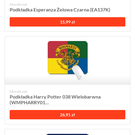
Morele.net
Podkładka Esperanza Żelowa Czarna (EA137K)
15,99 zł
Morele.net
Podkładka Harry Potter 038 Wielobarwna
(WMPHARRY01...
26,91 zł