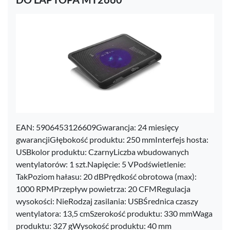
EAN: 5906453126609Gwarancja: 24 miesięcy
gwarancjiGłębokość produktu: 250 mmInterfejs hosta:
USBkolor produktu: CzarnyLiczba wbudowanych
wentylatorów: 1 szt.Napięcie: 5 VPodświetlenie:
TakPoziom hałasu: 20 dBPrędkość obrotowa (max):
1000 RPMPrzepływ powietrza: 20 CFMRegulacja
wysokości: NieRodzaj zasilania: USBŚrednica czaszy
wentylatora: 13,5 cmSzerokość produktu: 330 mmWaga
produktu: 327 gWysokość produktu: 40 mm