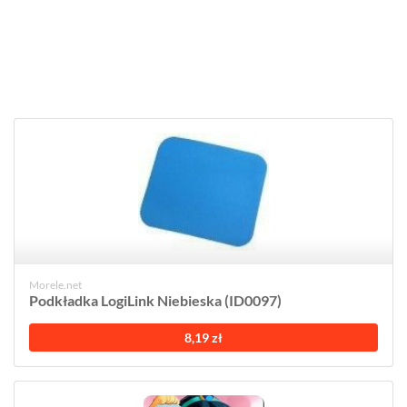
Morele.net
Podkładka LogiLink Niebieska (ID0097)
8,19 zł