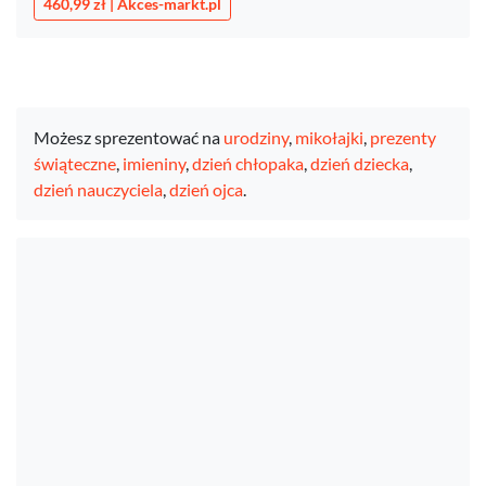
460,99 zł | Akces-markt.pl
Możesz sprezentować na
urodziny
,
mikołajki
,
prezenty
świąteczne
,
imieniny
,
dzień chłopaka
,
dzień dziecka
,
dzień nauczyciela
,
dzień ojca
.