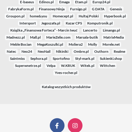
E-baseus
Edinos.pl
Emaga
Etam.pl
Europ24.pl
FabrykaForm.pl
Finansowy Ninja
Furnigo.pl
G DATA
Genesis
Groupon.pl
home&you
Homecept.pl
Hultaj Polski
Hyperbook.pl
Intersport
Jegoszafa.pl
Kazar CPS
Komputronik.pl
Książka „Finansowa Forteca” - Marcin Iwuć
Lancerto
Limango.pl
Madnezz.pl
Mall.pl
MarieZelie.com
Marsala-butik
MatrixMedia
Meble Bocian
MegaKoszulki.pl
Moliera2
Molly
Morele.net
Natec
Neo24
NeoNail
Nikiniki
Ombre.pl
Outhorn
Realme
Saintmiss
Sephora.pl
Sportofino
Styl-mark.pl
Sukienki.shop
Superwnetrze.pl
Velpa
W.KRUK
Witek.pl
Wittchen
Yves-rocher.pl
Katalog wszystkich produktów