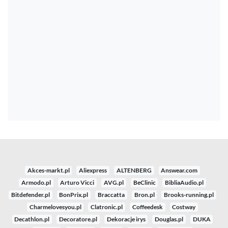
Akces-markt.pl
Aliexpress
ALTENBERG
Answear.com
Armodo.pl
Arturo Vicci
AVG.pl
BeClinic
BibliaAudio.pl
Bitdefender.pl
BonPrix.pl
Braccatta
Bron.pl
Brooks-running.pl
Charmelovesyou.pl
Clatronic.pl
Coffeedesk
Costway
Decathlon.pl
Decoratore.pl
Dekoracje irys
Douglas.pl
DUKA