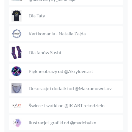
Dla Taty
Kartkomania - Natalia Zajda
Dla fanów Sushi
Piękne obrazy od @Akrylove.art
Dekoracje i dodatki od @MakramoweLov
Świece i szatki od @IK.ART.rekodzielo
Ilustracje i grafiki od @madebyikn