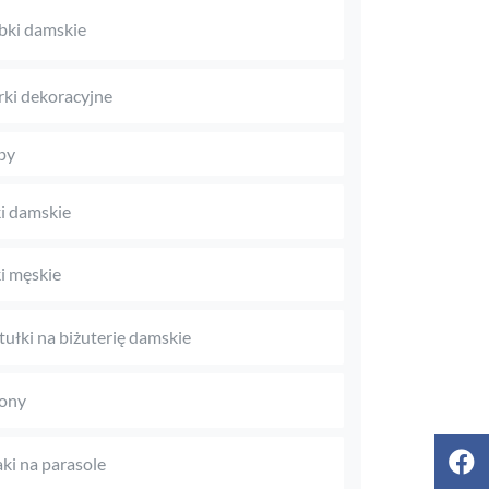
bki damskie
rki dekoracyjne
py
i damskie
i męskie
tułki na biżuterię damskie
ony
aki na parasole