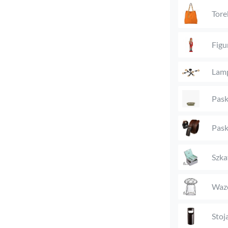
Tore
Figu
Lam
Pask
Pask
Szka
Waz
Stoj