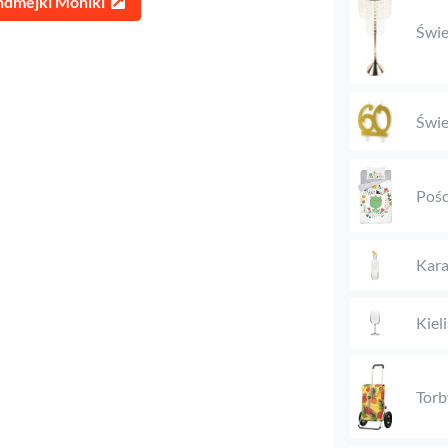
ndmejki Moniki
Świe
Świe
Pośc
Kara
Kieli
Torb