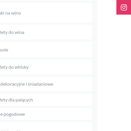
aki na wino
ety do wina
sole
ety do whisky
 dekoracyjne i śniadaniowe
ety dla palących
je pogodowe