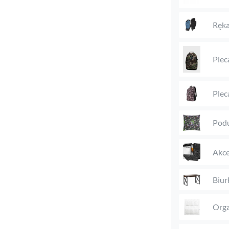
Ręka
Plec
Plec
Podu
Akce
Biur
Orga