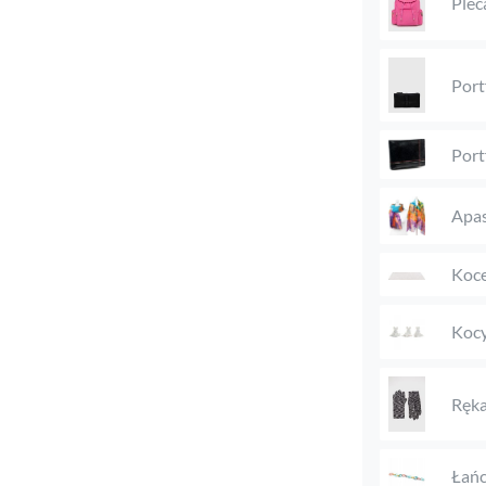
Plec
Port
Port
Apas
Koc
Kocy
Ręka
Łańc