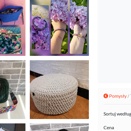
Pomysły
/ 
Sortuj wedłu
Cena