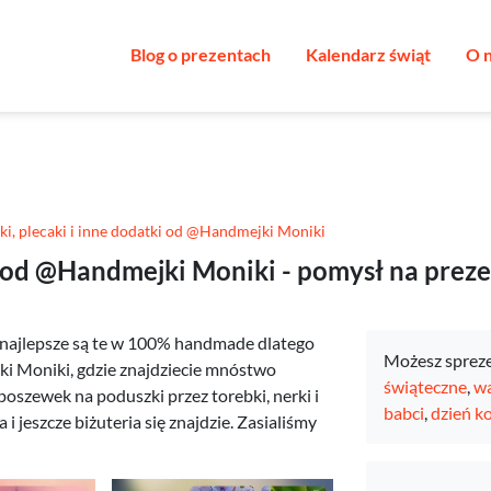
Blog o prezentach
Kalendarz świąt
O 
ki, plecaki i inne dodatki od @Handmejki Moniki
ki od @Handmejki Moniki - pomysł na prez
 najlepsze są te w 100% handmade dlatego
Możesz sprez
 Moniki, gdzie znajdziecie mnóstwo
świąteczne
,
wa
oszewek na poduszki przez torebki, nerki i
babci
,
dzień k
i jeszcze biżuteria się znajdzie. Zasialiśmy