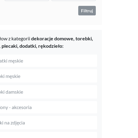
Filtruj
ow z kategorii
dekoracje domowe,
torebki,
, plecaki,
dodatki,
rękodzieło:
tki męskie
ki męskie
ki damskie
fony - akcesoria
i na zdjęcia