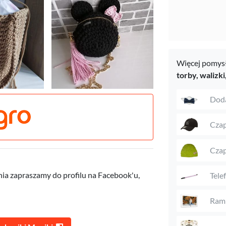
Więcej pomysł
torby, walizki
Doda
Czap
Czap
nia zapraszamy do profilu na Facebook'u,
Tele
Ramk