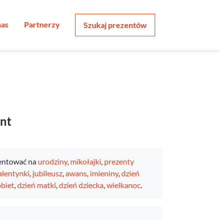
nas
Partnerzy
Szukaj prezentów
ent
entować na
urodziny
,
mikołajki
,
prezenty
lentynki
,
jubileusz
,
awans
,
imieniny
,
dzień
obiet
,
dzień matki
,
dzień dziecka
,
wielkanoc
.