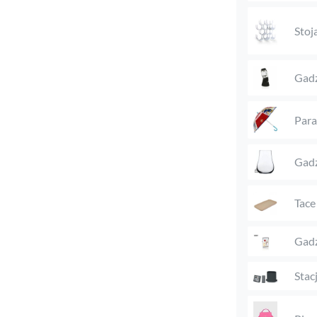
Stoj
Gadż
Para
Gadż
Tace
Gadż
Stac